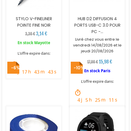
STYLO V-FINELINER
HUB D2 DIFFUSION 4
POINTE FINE NOIR
PORTS USB-C 3.0 POUR
PC -...
3,14 €
3,30 €
Livré chez vous entre le
En stock Mayotte
vendredi 14/08/2026 et le
jeudi 20/08/2026
L'offre expire dans:
15,98 €
17,00 €
timer
-6%
-10%
En stock Paris
j
h
m
s
3
17
43
41
L'offre expire dans:
timer
j
h
m
s
4
5
25
9