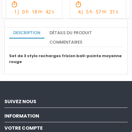
timer
timer
j
h
m
s
j
h
m
s
1
0
18
40
4
5
57
29
DESCRIPTION
DÉTAILS DU PRODUIT
COMMENTAIRES
Set de 3 stylo recharges frixion ball-pointe moyenne
rouge
SUIVEZ NOUS

INFORMATION

VOTRE COMPTE