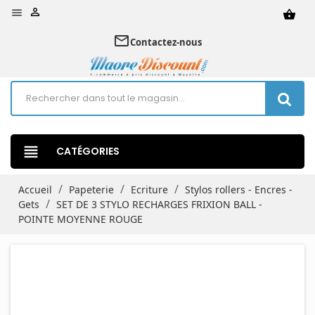


shopping_basket
mail_outline
Contactez-nous
view_headline
CATÉGORIES
Accueil
Papeterie
Ecriture
Stylos rollers - Encres -
Gets
SET DE 3 STYLO RECHARGES FRIXION BALL -
POINTE MOYENNE ROUGE