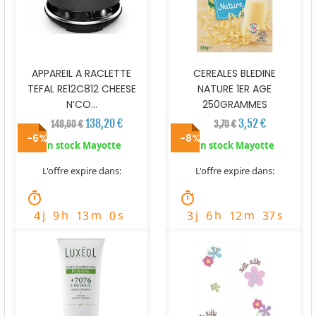
APPAREIL A RACLETTE
CEREALES BLEDINE
TEFAL RE12C812 CHEESE
NATURE 1ER AGE
N’CO...
250GRAMMES
138,20 €
3,52 €
148,60 €
3,70 €
-6%
-8%
En stock Mayotte
En stock Mayotte
L'offre expire dans:
L'offre expire dans:
timer
timer
j
h
m
s
j
h
m
s
4
9
13
57
3
6
12
35