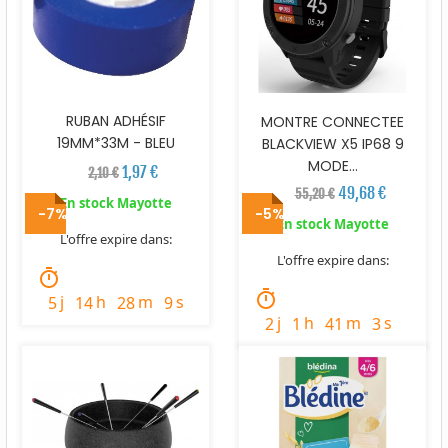
RUBAN ADHÉSIF
MONTRE CONNECTEE
19MM*33M - BLEU
BLACKVIEW X5 IP68 9
MODE...
1,97 €
2,10 €
49,68 €
55,20 €
En stock Mayotte
-7%
-5%
En stock Mayotte
L'offre expire dans:
L'offre expire dans:
timer
timer
j
h
m
s
5
14
28
7
j
h
m
s
2
1
41
1