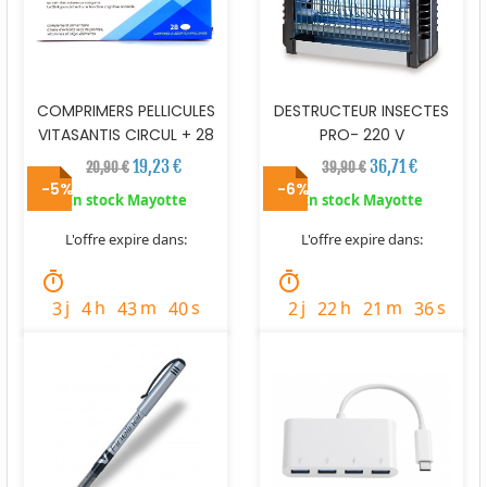
COMPRIMERS PELLICULES
DESTRUCTEUR INSECTES
VITASANTIS CIRCUL + 28
PRO- 220 V
19,23 €
36,71 €
20,90 €
39,90 €
-5%
-6%
En stock Mayotte
En stock Mayotte
L'offre expire dans:
L'offre expire dans:
timer
timer
j
h
m
s
j
h
m
s
3
4
43
38
2
22
21
34