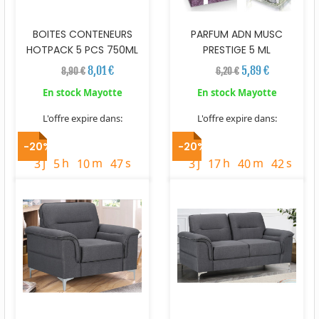
BOITES CONTENEURS
PARFUM ADN MUSC
HOTPACK 5 PCS 750ML
PRESTIGE 5 ML
8,01 €
5,89 €
8,90 €
6,20 €
En stock Mayotte
En stock Mayotte
L'offre expire dans:
L'offre expire dans:
timer
timer
-20%
-20%
j
h
m
s
j
h
m
s
3
5
10
45
3
17
40
40