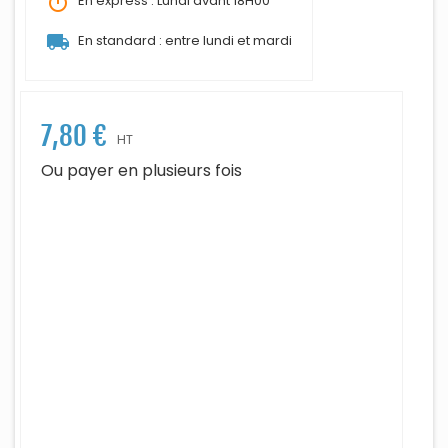
timer
En express : Lundi avant 18H00
local_shipping
En standard : entre lundi et mardi
7,80 €
HT
Ou payer en plusieurs fois