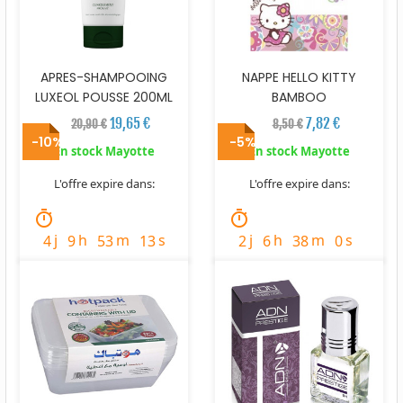
APRES-SHAMPOOING
NAPPE HELLO KITTY
LUXEOL POUSSE 200ML
BAMBOO
19,65 €
7,82 €
20,90 €
8,50 €
-10%
-5%
En stock Mayotte
En stock Mayotte
L'offre expire dans:
L'offre expire dans:
timer
timer
j
h
m
s
j
h
m
s
4
9
53
11
2
6
37
58