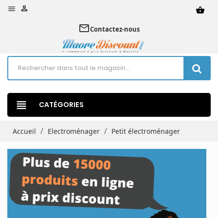


shopping_basket
mail_outline
Contactez-nous
view_headline
CATÉGORIES
Accueil
Electroménager
Petit électroménager