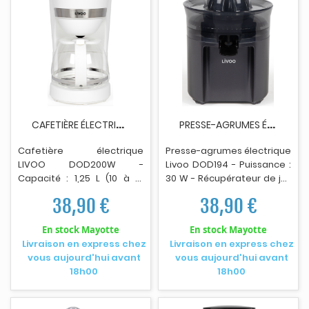
C
AFETIÈRE ÉLECTRIQUE LIVOO DOD200W 1.25L 750W...
P
RESSE-AGRUMES ÉLECTRIQUE LIVOO DOD194 100ML NOIR
Cafet
i
ère électrique
Presse-agrumes électrique
LIVOO DOD200W -
Livoo DOD194 - Puissance :
Capacité : 1,25 L (10 à 12
30 W - Récupérateur de jus
tasses) - Puissance : 750 W
de 100 ml avec verseur
38,90 €
38,90 €
- Filtre réutilisable et
dépliable pour service
amovible - Porte-filtre
direct - 1 cône - Couvercle
En stock Mayotte
En stock Mayotte
amovible avec poignée,
de protection anti-
Livraison en express chez
Livraison en express chez
compatible lave-vaisselle -
poussière - Accessoires
vous aujourd'hui avant
vous aujourd'hui avant
Système anti-gouttes -
amov
i
bles - Démarrage
18h00
18h00
Plaque chauffante avec
automatique - Rotation à
fonction maintien au
double sens - Système
chaud - Carafe en verre
anti-gouttes - Poids : 0,76