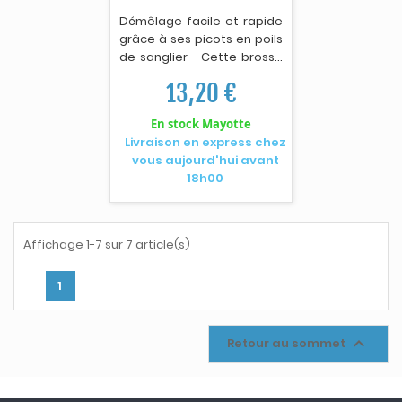
Démêlage facile et rap
i
de
grâce à ses picots en poils
de sanglier - Cette brosse
aux picots en poils de
13,20 €
sanglier vous offre un
brossage tout en douceur
En stock Mayotte
et respecte la nature de
Livraison en express chez
vos cheveux, même les
vous aujourd'hui avant
plus fragiles - Elle ne casse
18h00
pas les cheveux lors du
coiffage et ravive
naturellement leur
brillance - Convient aux
Affichage 1-7 sur 7 article(s)
cheveux courts à mi-longs.
1

Retour au sommet