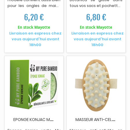
pour les ongles de mains
tous vos sacs et pochettes
que des pieds - Offre une
- Idéal pour les retouches
6,20 €
6,80 €
coupe parfaitement
quotidiennes - Pratique et
précise pour des onglets
ergonomique - Composé
En stock Mayotte
En stock Mayotte
nets - Bénéficie d'une
de bois issu de forêts
Livraison en express chez
Livraison en express chez
forme subtilement
gérées de façon durable
vous aujourd'hui avant
vous aujourd'hui avant
incurvée qui s'adapte à
et ra
i
sonnée.
18h00
18h00
celle de vos ongles et vous
confère une forme
naturellement arrondie.
E
PONGE KONJAC MY PURE BAMBOO VERTE
M
ASSEUR ANTI-CELLULITE OMNIA BOTANICA