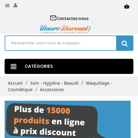


shopping_basket
mail_outline
Contactez-nous
view_headline
CATÉGORIES
Accueil
Soin - Hygiène - Beauté
Maquillage -
Cosmétique
Accessoires