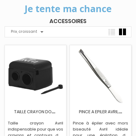
Je tente ma chance
ACCESSOIRES

Prix, croissant
T
AILLE CRAYON DOUBLE AVRIL AVEC RECUPERATEUR
P
INCE A EPILER AVRIL MORS BISEAUTE
Taille crayon Avril
Pince à épiler avec mors
indispensable pour que vos
biseauté Avril idéale
crayons et contours des
pour une épilation de