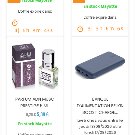
En stock Mayotte
En stock Mayotte
L'offre expire dans:
L'offre expire dans:
timer
j
h
m
s
timer
3
3
6
5
j
h
m
s
4
6
8
42
PARFUM ADN MUSC
BANQUE
PRESTIGE 5 ML
D'ALIMENTATION BELKIN
BOOST CHARGE...
5,89 €
6,20 €
Livré chez vous entre le
En stock Mayotte
jeudi 13/08/2026 et le
lundi 17/08/2026
L'offre expire dans: