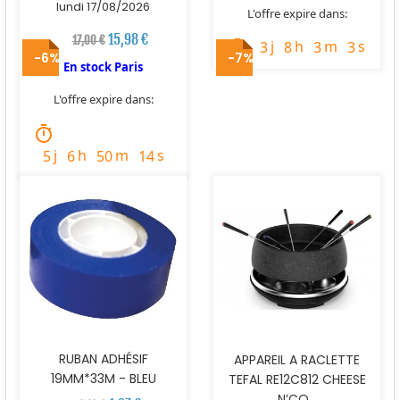
lundi 17/08/2026
L'offre expire dans:
15,98 €
17,00 €
j
h
m
s
timer
3
8
3
2
-6%
-7%
En stock Paris
L'offre expire dans:
timer
j
h
m
s
5
6
50
13
RUBAN ADHÉSIF
APPAREIL A RACLETTE
19MM*33M - BLEU
TEFAL RE12C812 CHEESE
N’CO...