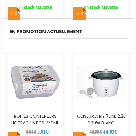
En stock Mayotte
En stock Mayotte
-10%
-10%
EN PROMOTION ACTUELLEMENT
BOITES CONTENEURS
CUISEUR A RIZ 7LINE 2,2L
HOTPACK 5 PCS 750ML
900W BLANC
8,01 €
44,01 €
8,90 €
48,90 €