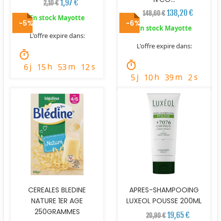
1,97 €
2,10 €
138,20 €
148,60 €
En stock Mayotte
-5%
-6%
En stock Mayotte
L'offre expire dans:
L'offre expire dans:
timer
timer
j
h
m
s
6
15
53
11
j
h
m
s
5
10
39
1
CEREALES BLEDINE
APRES-SHAMPOOING
NATURE 1ER AGE
LUXEOL POUSSE 200ML
250GRAMMES
19,65 €
20,90 €