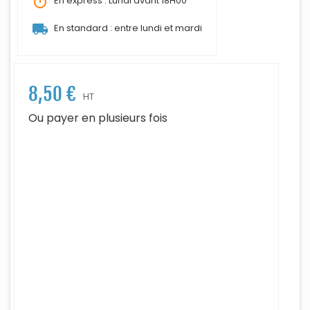
timer
En express : Lundi avant 18H00
local_shipping
En standard : entre lundi et mardi
8,50 €
HT
Ou payer en plusieurs fois