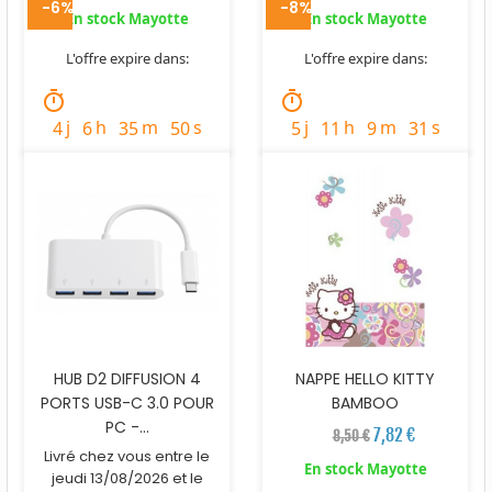
-6%
-8%
En stock Mayotte
En stock Mayotte
L'offre expire dans:
L'offre expire dans:
timer
timer
j
h
m
s
j
h
m
s
4
6
35
49
5
11
9
30
HUB D2 DIFFUSION 4
NAPPE HELLO KITTY
PORTS USB-C 3.0 POUR
BAMBOO
PC -...
7,82 €
8,50 €
Livré chez vous entre le
En stock Mayotte
jeudi 13/08/2026 et le