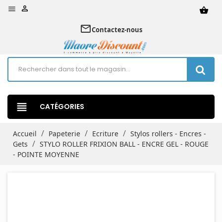


shopping_basket
mail_outline
Contactez-nous
view_headline
CATÉGORIES
Accueil
Papeterie
Ecriture
Stylos rollers - Encres -
Gets
STYLO ROLLER FRIXION BALL - ENCRE GEL - ROUGE
- POINTE MOYENNE