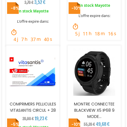
3,52 €
3,70 €
En stock Mayotte
-8%
-10%
En stock Mayotte
L'offre expire dans:
L'offre expire dans:
timer
timer
j
h
m
s
5
11
18
15
j
h
m
s
4
7
37
39
COMPRIMERS PELLICULES
MONTRE CONNECTEE
VITASANTIS CIRCUL + 28
BLACKVIEW X5 IP68 9
MODE...
19,23 €
20,90 €
49,68 €
-5%
-10%
55,20 €