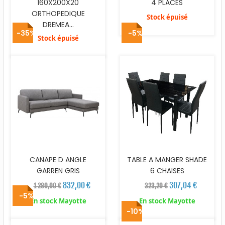
160X200X20
4 PLACES
ORTHOPEDIQUE
Stock épuisé
DREMEA...
-35%
-5%
Stock épuisé
CANAPE D ANGLE
TABLE A MANGER SHADE
GARREN GRIS
6 CHAISES
832,00 €
307,04 €
1 280,00 €
323,20 €
-5%
En stock Mayotte
En stock Mayotte
-10%