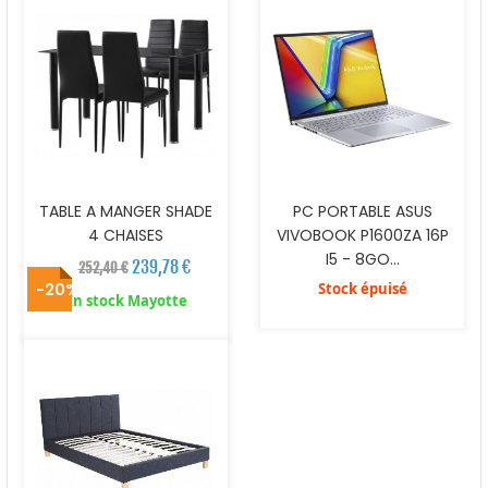
TABLE A MANGER SHADE
PC PORTABLE ASUS
4 CHAISES
VIVOBOOK P1600ZA 16P
I5 - 8GO...
239,78 €
252,40 €
-20%
Stock épuisé
En stock Mayotte