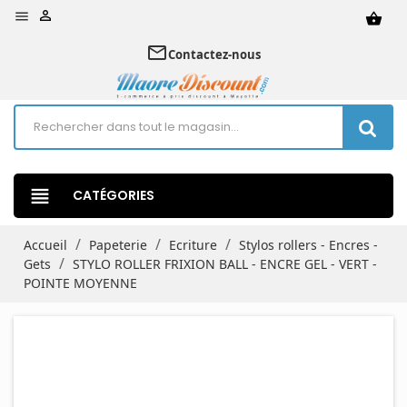


shopping_basket
mail_outline
Contactez-nous
view_headline
CATÉGORIES
Accueil
Papeterie
Ecriture
Stylos rollers - Encres -
Gets
STYLO ROLLER FRIXION BALL - ENCRE GEL - VERT -
POINTE MOYENNE