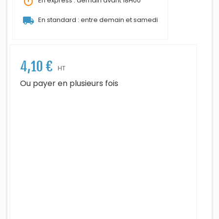
timer
En express : demain avant 18H00
local_shipping
En standard : entre demain et samedi
4,10 €
HT
Ou payer en plusieurs fois