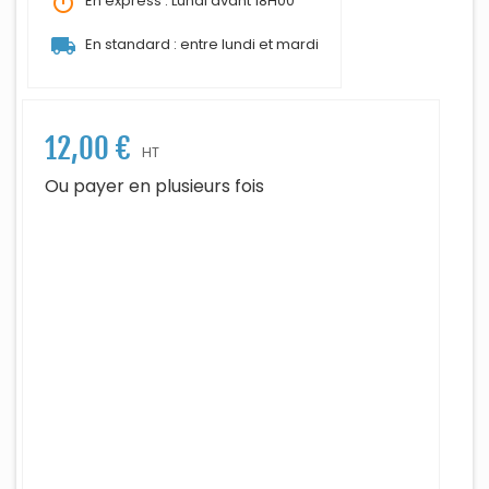
timer
En express : Lundi avant 18H00
local_shipping
En standard : entre lundi et mardi
12,00 €
HT
Ou payer en plusieurs fois