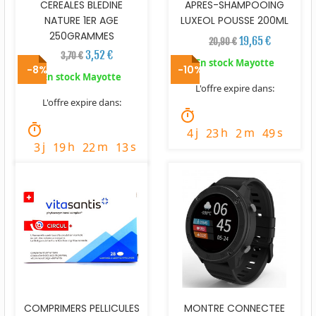
CEREALES BLEDINE
APRES-SHAMPOOING
NATURE 1ER AGE
LUXEOL POUSSE 200ML
250GRAMMES
19,65 €
20,90 €
3,52 €
3,70 €
En stock Mayotte
-8%
-10%
En stock Mayotte
L'offre expire dans:
L'offre expire dans:
timer
timer
j
h
m
s
4
23
2
47
j
h
m
s
3
19
22
11
COMPRIMERS PELLICULES
MONTRE CONNECTEE