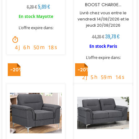
BOOST CHARGE...
5,89 €
6,20 €
Livré chez vous entre le
En stock Mayotte
vendredi 14/08/2026 et le
jeudi 20/08/2026
L'offre expire dans:
39,78 €
44,20 €
timer
En stock Paris
j
h
m
s
4
6
50
16
L'offre expire dans:
timer
-20%
-20%
j
h
m
s
2
5
59
12