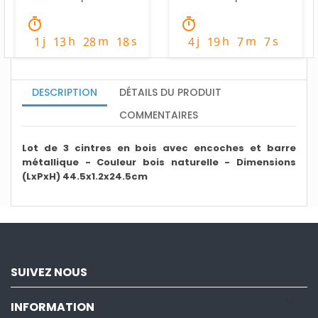
timer
timer
j
h
m
s
j
h
m
s
1
13
28
16
4
19
7
5
DESCRIPTION
DÉTAILS DU PRODUIT
COMMENTAIRES
Lot de 3 cintres en bois avec encoches et barre
métallique - Couleur bois naturelle - Dimensions
(LxPxH) 44.5x1.2x24.5cm
SUIVEZ NOUS

INFORMATION