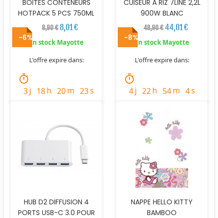
BOITES CONTENEURS
CUISEUR A RIZ 7LINE 2,2L
HOTPACK 5 PCS 750ML
900W BLANC
8,01 €
44,01 €
8,90 €
48,90 €
-6%
-8%
En stock Mayotte
En stock Mayotte
L'offre expire dans:
L'offre expire dans:
timer
timer
j
h
m
s
j
h
m
s
3
18
20
21
4
22
54
2
HUB D2 DIFFUSION 4
NAPPE HELLO KITTY
PORTS USB-C 3.0 POUR
BAMBOO