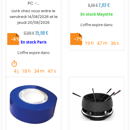
PC -...
7,82 €
8,50 €
Livré chez vous entre le
En stock Mayotte
vendredi 14/08/2026 et le
jeudi 20/08/2026
L'offre expire dans:
15,98 €
17,00 €
timer
-6%
-7%
En stock Paris
j
h
m
s
2
19
47
34
L'offre expire dans:
timer
j
h
m
s
4
18
34
45