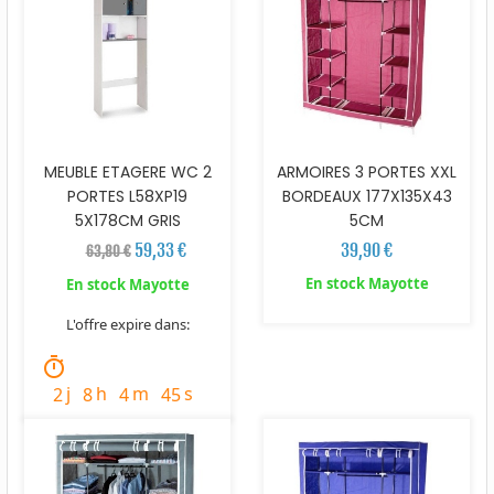
MEUBLE ETAGERE WC 2
ARMOIRES 3 PORTES XXL
PORTES L58XP19
BORDEAUX 177X135X43
5X178CM GRIS
5CM
59,33 €
39,90 €
63,80 €
En stock Mayotte
En stock Mayotte
L'offre expire dans:
timer
j
h
m
s
2
8
4
43