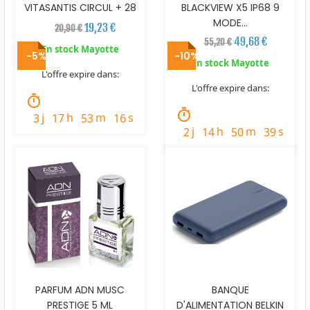
VITASANTIS CIRCUL + 28
BLACKVIEW X5 IP68 9
MODE...
19,23 €
20,90 €
49,68 €
55,20 €
En stock Mayotte
-5%
-10%
En stock Mayotte
L'offre expire dans:
L'offre expire dans:
timer
timer
j
h
m
s
3
17
53
14
j
h
m
s
2
14
50
37
PARFUM ADN MUSC
BANQUE
PRESTIGE 5 ML
D'ALIMENTATION BELKIN