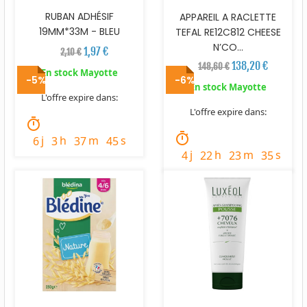
RUBAN ADHÉSIF
APPAREIL A RACLETTE
19MM*33M - BLEU
TEFAL RE12C812 CHEESE
N’CO...
1,97 €
2,10 €
138,20 €
148,60 €
En stock Mayotte
-5%
-6%
En stock Mayotte
L'offre expire dans:
L'offre expire dans:
timer
timer
j
h
m
s
6
3
37
43
j
h
m
s
4
22
23
33