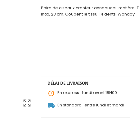
Paire de ciseaux cranteur anneaux bi-matière. En
inox, 23 cm. Coupent le t
i
ssu. 14 dents. Wonday
DÉLAI DE LIVRAISON
timer
En express : Lundi avant 18H00
zoom_out_map
local_shipping
En standard : entre lundi et mardi