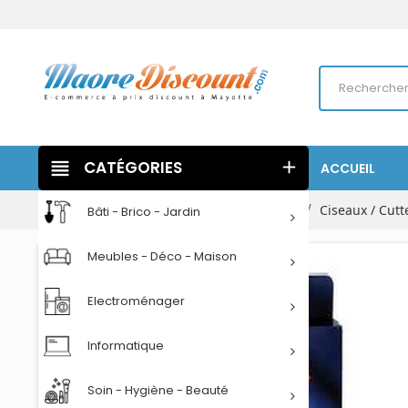
view_headline
CATÉGORIES
add
ACCUEIL
Accueil
Papeterie
Petites fournitures
Ciseaux / Cutte
Bâti - Brico - Jardin
Meubles - Déco - Maison
Electroménager
Informatique
Soin - Hygiène - Beauté