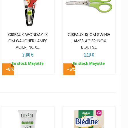
CISEAUX 13 CM SWING
CISEAUX WONDAY 13
LAMES ACIER INOX
CM GAUCHER LAMES
BOUTS...
ACIER INOX...
1,10 €
2,60 €
En stock Mayotte
En stock Mayotte
-6%
-5%
AJOUTER AU PANIER
AJOUTER AU PANIER