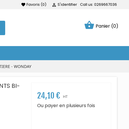
Favoris
(
0
)
S'identifier
Call us:
0269667036
favorite

shopping_basket
Panier
(0)
TIERE - WONDAY
NTS BI-
24,10 €
HT
Ou payer en plusieurs fois