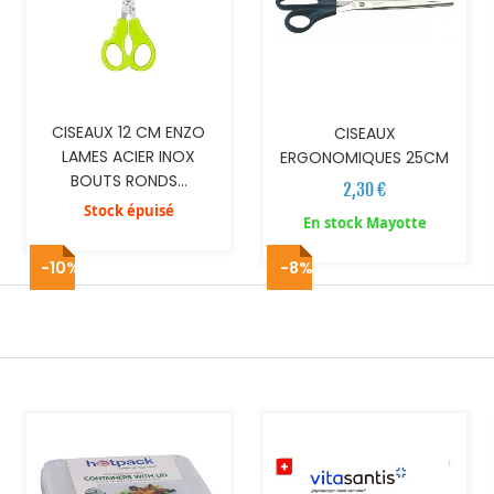
CISEAUX 12 CM ENZO
CISEAUX
LAMES ACIER INOX
ERGONOMIQUES 25CM
BOUTS RONDS...
2,30 €
Stock épuisé
En stock Mayotte
-10%
-8%
AJOUTER AU PANIER
AJOUTER AU PANIER