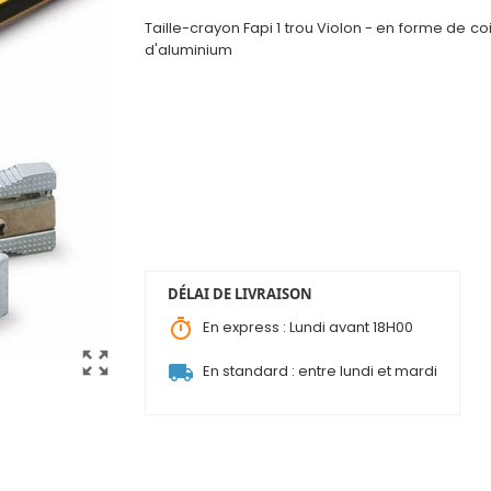
Taille-crayon Fapi 1 trou Violon - en forme de co
d'aluminium
DÉLAI DE LIVRAISON
timer
En express : Lundi avant 18H00
zoom_out_map
local_shipping
En standard : entre lundi et mardi