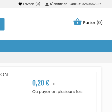
Favoris
(
0
)
S'identifier
Call us:
0269667036
favorite

shopping_basket
Panier
(0)
LON
0,20 €
HT
Ou payer en plusieurs fois