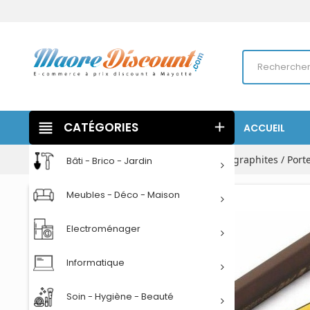
view_headline
CATÉGORIES
add
ACCUEIL
Accueil
Papeterie
Ecriture
Crayons graphites / Port
Bâti - Brico - Jardin
Meubles - Déco - Maison
Electroménager
Informatique
Soin - Hygiène - Beauté