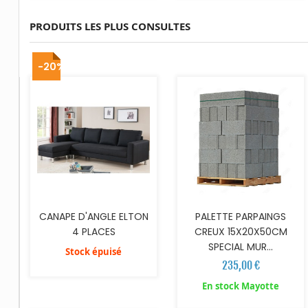
PRODUITS LES PLUS CONSULTES
AJOUTER AU PANIER
-20%
CANAPE D'ANGLE ELTON
PALETTE PARPAINGS
4 PLACES
CREUX 15X20X50CM
SPECIAL MUR...
Stock épuisé
235,00 €
AJOUTER AU PANIER
AJOUTER AU PANIER
En stock Mayotte