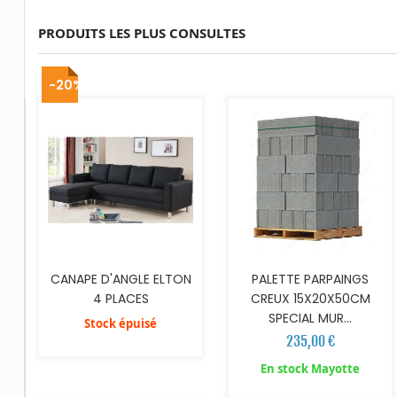
PRODUITS LES PLUS CONSULTES
AJOUTER AU PANIER
-20%
CANAPE D'ANGLE ELTON
PALETTE PARPAINGS
4 PLACES
CREUX 15X20X50CM
SPECIAL MUR...
Stock épuisé
235,00 €
AJOUTER AU PANIER
AJOUTER AU PANIER
En stock Mayotte