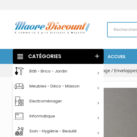
view_headline
CATÉGORIES
add
ACCUEIL
Accueil
Papeterie
Classement / Archivage / Enveloppe
Bâti - Brico - Jardin
Meubles - Déco - Maison
Electroménager
Informatique
Soin - Hygiène - Beauté