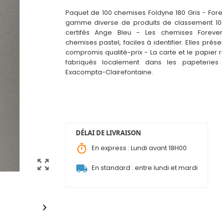
Paquet de 100 chemises Foldyne 180 Gris - Fore
gamme diverse de produits de classement 10
certifés Ange Bleu - Les chemises Foreve
chemises pastel, faciles à identif
i
er. Elles prés
compromis qualité-prix - La carte et le papier 
fabriqués localement dans les papeterie
Exacompta-Clairefontaine.
DÉLAI DE LIVRAISON
timer
En express : Lundi avant 18H00
zoom_out_map
local_shipping
En standard : entre lundi et mardi
