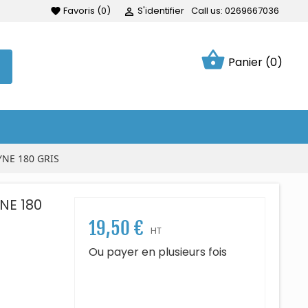
Favoris
(
0
)
S'identifier
Call us:
0269667036
favorite

shopping_basket
Panier
(0)
NE 180 GRIS
NE 180
19,50 €
HT
Ou payer en plusieurs fois