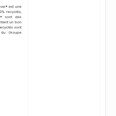
ver® est une
0% recyclés,
r® sont des
entent un bon
recyclés sont
s du Groupe