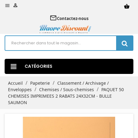


shopping_basket
mail_outline
Contactez-nous
view_headline
CATÉGORIES
Accueil
Papeterie
Classement / Archivage /
Enveloppes
Chemises / Sous-chemises
PAQUET 50
CHEMISES IMPRIMEES 2 RABATS 24X32CM - BULLE
SAUMON