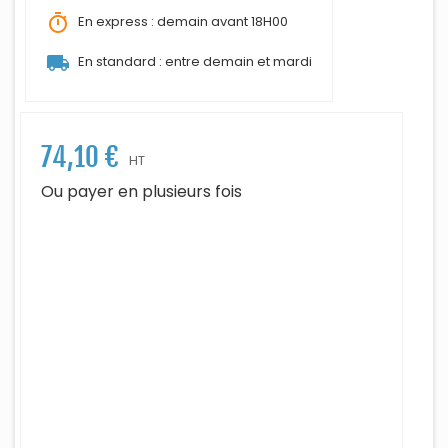
timer
En express : demain avant 18H00
local_shipping
En standard : entre demain et mardi
74,10 €
HT
Ou payer en plusieurs fois