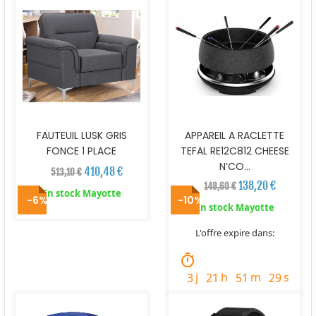
FAUTEUIL LUSK GRIS
APPAREIL A RACLETTE
FONCE 1 PLACE
TEFAL RE12C812 CHEESE
N’CO...
410,48 €
513,10 €
138,20 €
148,60 €
En stock Mayotte
-6%
-10%
En stock Mayotte
L'offre expire dans:
timer
j
h
m
s
3
21
51
27