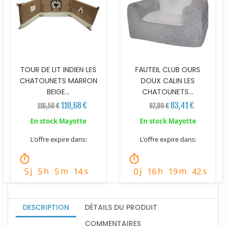
TOUR DE LIT INDIEN LES
FAUTEIL CLUB OURS
CHATOUNETS MARRON
DOUX CALIN LES
BEIGE...
CHATOUNETS...
110,68 €
83,41 €
116,50 €
87,80 €
En stock Mayotte
En stock Mayotte
L'offre expire dans:
L'offre expire dans:
timer
timer
j
h
m
s
j
h
m
s
5
5
5
12
0
16
19
40
DESCRIPTION
DÉTAILS DU PRODUIT
COMMENTAIRES