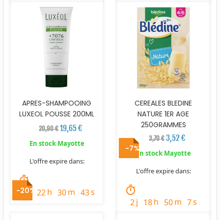
APRES-SHAMPOOING
CEREALES BLEDINE
LUXEOL POUSSE 200ML
NATURE 1ER AGE
250GRAMMES
19,65 €
20,90 €
3,52 €
3,70 €
En stock Mayotte
-7%
En stock Mayotte
L'offre expire dans:
L'offre expire dans:
timer
timer
-20%
j
h
m
s
3
22
30
41
j
h
m
s
2
18
50
5