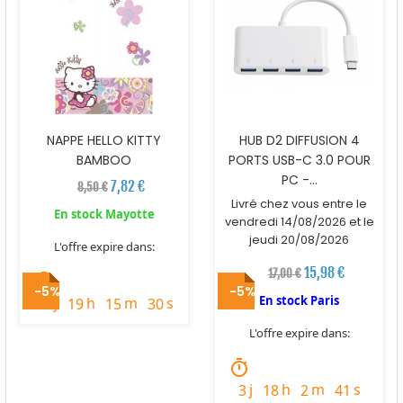
NAPPE HELLO KITTY
HUB D2 DIFFUSION 4
BAMBOO
PORTS USB-C 3.0 POUR
PC -...
7,82 €
8,50 €
Livré chez vous entre le
En stock Mayotte
vendredi 14/08/2026 et le
jeudi 20/08/2026
L'offre expire dans:
15,98 €
17,00 €
timer
-5%
-5%
En stock Paris
j
h
m
s
1
19
15
28
L'offre expire dans:
timer
j
h
m
s
3
18
2
39