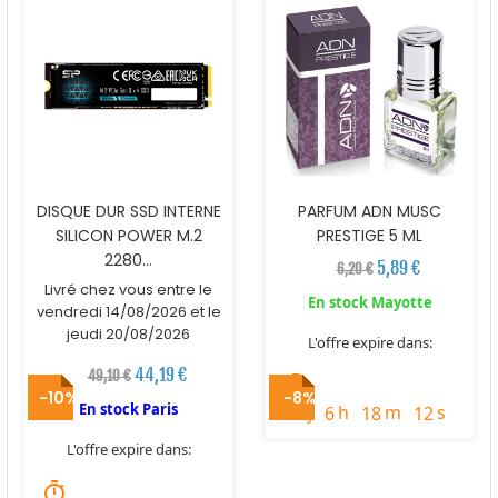
DISQUE DUR SSD INTERNE
PARFUM ADN MUSC
SILICON POWER M.2
PRESTIGE 5 ML
2280...
5,89 €
6,20 €
Livré chez vous entre le
En stock Mayotte
vendredi 14/08/2026 et le
jeudi 20/08/2026
L'offre expire dans:
44,19 €
49,10 €
timer
-10%
-8%
En stock Paris
j
h
m
s
3
6
18
10
L'offre expire dans:
timer