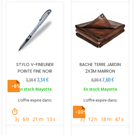
STYLO V-FINELINER
BACHE TERRE JARDIN
POINTE FINE NOIR
2X3M MARRON
3,14 €
7,60 €
3,30 €
8,00 €
-6%
En stock Mayotte
En stock Mayotte
L'offre expire dans:
L'offre expire dans:
timer
timer
-20%
j
h
m
s
j
h
m
s
3
6
21
11
3
12
18
45