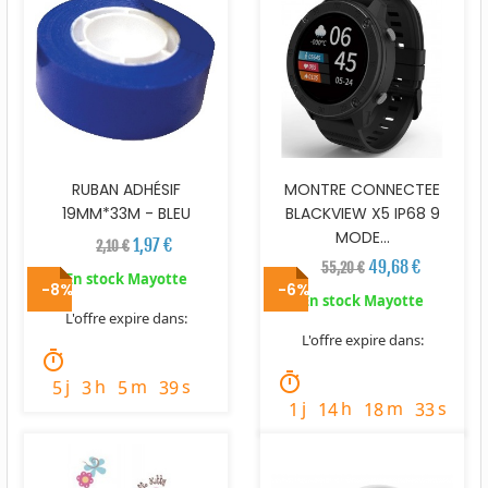
RUBAN ADHÉSIF
MONTRE CONNECTEE
19MM*33M - BLEU
BLACKVIEW X5 IP68 9
MODE...
1,97 €
2,10 €
49,68 €
55,20 €
En stock Mayotte
-8%
-6%
En stock Mayotte
L'offre expire dans:
L'offre expire dans:
timer
timer
j
h
m
s
5
3
5
37
j
h
m
s
1
14
18
31