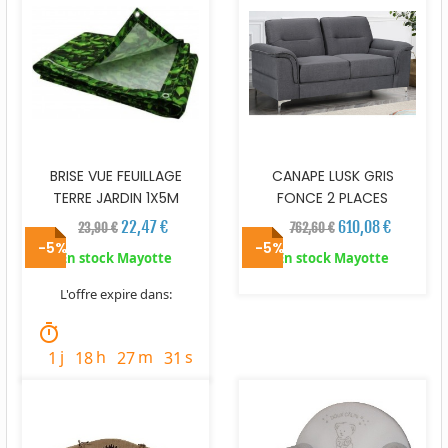
BRISE VUE FEUILLAGE
CANAPE LUSK GRIS
TERRE JARDIN 1X5M
FONCE 2 PLACES
22,47 €
610,08 €
23,90 €
762,60 €
-5%
-5%
En stock Mayotte
En stock Mayotte
L'offre expire dans:
timer
j
h
m
s
1
18
27
29