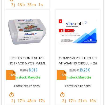
j
h
m
s
3
18
34
0
BOITES CONTENEURS
COMPRIMERS PELLICULES
HOTPACK 5 PCS 750ML
VITASANTIS CIRCUL + 28
8,01 €
19,23 €
8,90 €
20,90 €
-6%
-5%
En stock Mayotte
En stock Mayotte
L'offre expire dans:
L'offre expire dans:
timer
timer
j
h
m
s
j
h
m
s
2
17
48
15
2
17
21
8