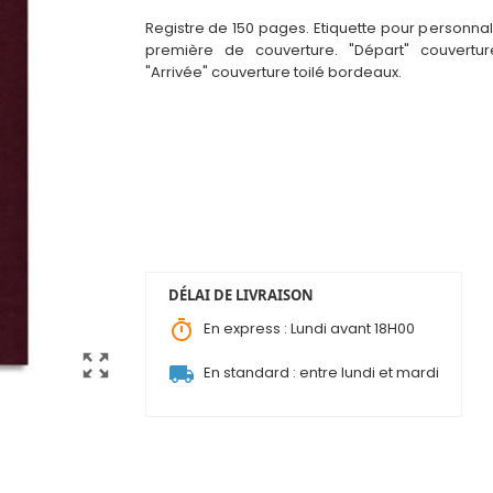
Registre de 150 pages. Etiquette pour personnal
première de couverture. "Départ" couverture
"Arrivée" couverture toilé bordeaux.
DÉLAI DE LIVRAISON
timer
En express : Lundi avant 18H00
zoom_out_map
local_shipping
En standard : entre lundi et mardi