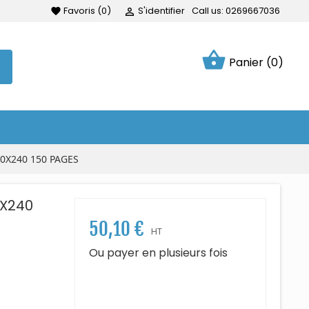
Favoris
(
0
)
S'identifier
Call us:
0269667036
favorite

shopping_basket
Panier
(0)
0X240 150 PAGES
0X240
50,10 €
HT
Ou payer en plusieurs fois