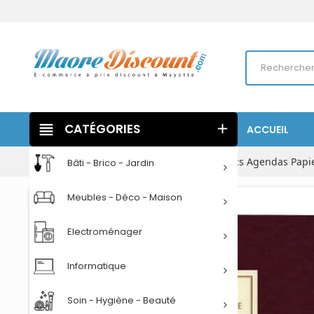
view_headline
CATÉGORIES
add
ACCUEIL
Accueil
Papeterie
Cahiers Carnets Blocs Agendas Papi
Bâti - Brico - Jardin
Meubles - Déco - Maison
Electroménager
Informatique
Soin - Hygiène - Beauté