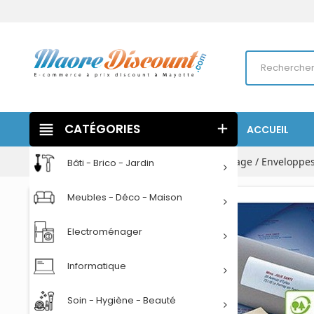
view_headline
CATÉGORIES
add
ACCUEIL
Accueil
Papeterie
Classement / Archivage / Enveloppe
Bâti - Brico - Jardin
Meubles - Déco - Maison
Electroménager
Informatique
Soin - Hygiène - Beauté