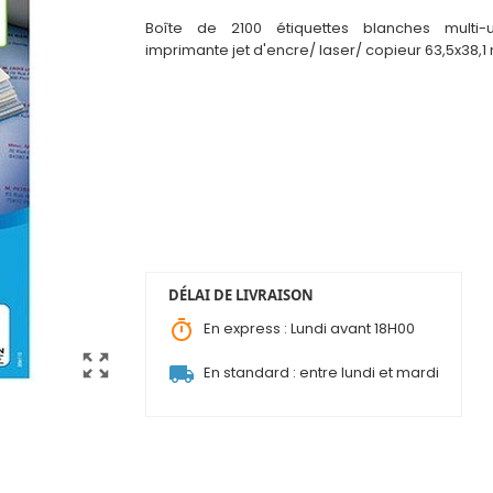
Boîte de 2100 étiquettes blanches multi-
i
mprimante jet d'encre/ laser/ copieur 63,5x38,1
DÉLAI DE LIVRAISON
timer
En express : Lundi avant 18H00
zoom_out_map
local_shipping
En standard : entre lundi et mardi