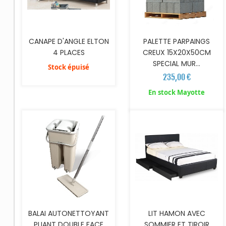
CANAPE D'ANGLE ELTON
PALETTE PARPAINGS
4 PLACES
CREUX 15X20X50CM
SPECIAL MUR...
Stock épuisé
235,00 €
AJOUTER AU PANIER
AJOUTER AU PANIER
En stock Mayotte
BALAI AUTONETTOYANT
LIT HAMON AVEC
PLIANT DOUBLE FACE
SOMMIER ET TIROIR