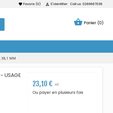
Favoris
(
0
)
S'identifier
Call us:
0269667036
favorite

shopping_basket
Panier
(0)
X 38,1 MM
 - USAGE
23,10 €
HT
Ou payer en plusieurs fois