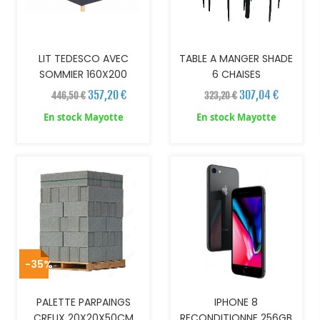
LIT TEDESCO AVEC
TABLE A MANGER SHADE
SOMMIER 160X200
6 CHAISES
357,20 €
307,04 €
446,50 €
323,20 €
En stock Mayotte
En stock Mayotte
AJOUTER AU PANIER
-35%
PALETTE PARPAINGS
IPHONE 8
CREUX 20X20X50CM
RECONDITIONNE 256GB