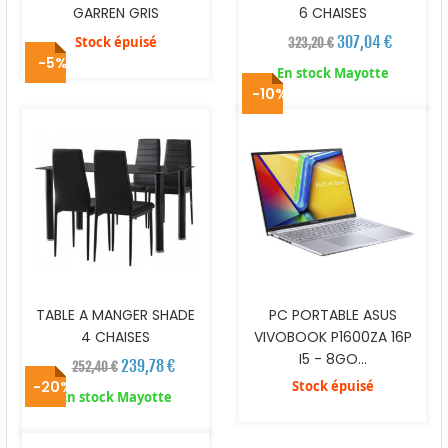
GARREN GRIS
6 CHAISES
307,04 €
Stock épuisé
323,20 €
-5%
En stock Mayotte
-10%
TABLE A MANGER SHADE
PC PORTABLE ASUS
4 CHAISES
VIVOBOOK P1600ZA 16P
I5 - 8GO...
239,78 €
252,40 €
-20%
Stock épuisé
En stock Mayotte