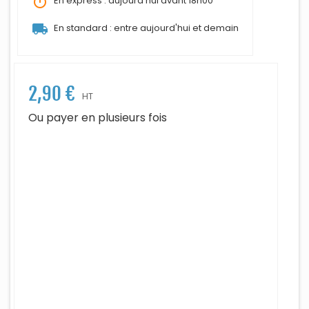
timer
En express : aujourd'hui avant 18h00
local_shipping
En standard : entre aujourd'hui et demain
2,90 €
HT
Ou payer en plusieurs fois