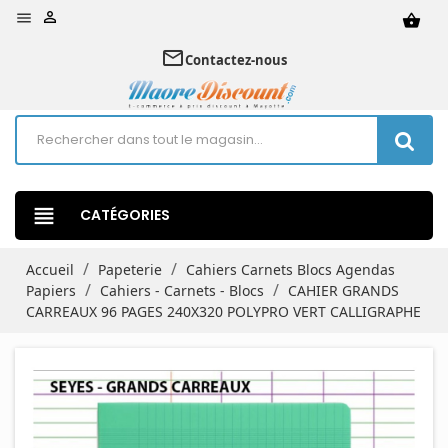


shopping_basket
mail_outline
Contactez-nous
view_headline
CATÉGORIES
Accueil
Papeterie
Cahiers Carnets Blocs Agendas
Papiers
Cahiers - Carnets - Blocs
CAHIER GRANDS
CARREAUX 96 PAGES 240X320 POLYPRO VERT CALLIGRAPHE