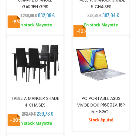
GARREN GRIS
6 CHAISES
832,00 €
307,04 €
1 280,00 €
323,20 €
-5%
En stock Mayotte
En stock Mayotte
-10%
TABLE A MANGER SHADE
PC PORTABLE ASUS
4 CHAISES
VIVOBOOK P1600ZA 16P
I5 - 8GO...
239,78 €
252,40 €
-20%
Stock épuisé
En stock Mayotte