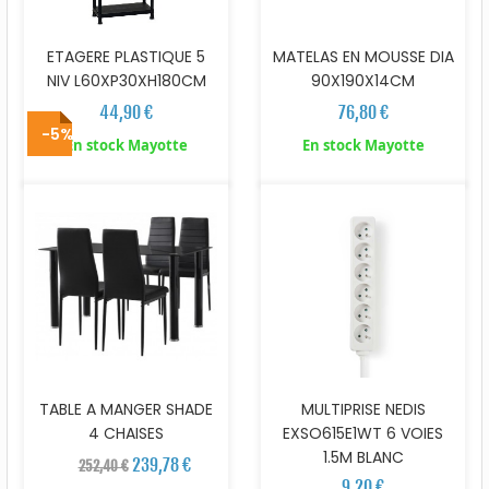
ETAGERE PLASTIQUE 5
MATELAS EN MOUSSE DIA
NIV L60XP30XH180CM
90X190X14CM
44,90 €
76,80 €
-5%
En stock Mayotte
En stock Mayotte
TABLE A MANGER SHADE
MULTIPRISE NEDIS
4 CHAISES
EXSO615E1WT 6 VOIES
1.5M BLANC
239,78 €
252,40 €
9,20 €