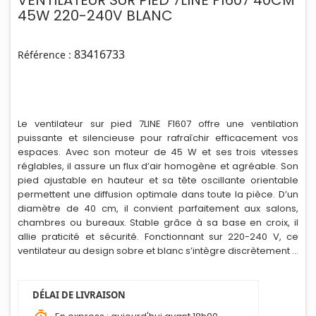
VENTILATEUR SUR PIED 7LINE F1607 40CM
45W 220-240V BLANC
83416733
Référence :
Le ventilateur sur pied 7LINE F1607 offre une ventilation
puissante et silencieuse pour rafraîchir efficacement vos
espaces. Avec son moteur de 45 W et ses trois vitesses
réglables, il assure un flux d’air homogène et agréable. Son
pied ajustable en hauteur et sa tête oscillante orientable
permettent une diffusion optimale dans toute la pièce. D’un
diamètre de 40 cm, il convient parfaitement aux salons,
chambres ou bureaux. Stable grâce à sa base en croix, il
allie praticité et sécurité. Fonctionnant sur 220-240 V, ce
ventilateur au design sobre et blanc s’intègre discrètement à
votre intérieur tout en offrant confort et performance au
quotidien.
DÉLAI DE LIVRAISON