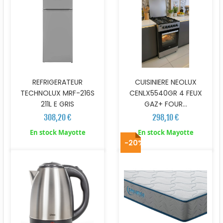
REFRIGERATEUR
CUISINIERE NEOLUX
TECHNOLUX MRF-216S
CENLX5540GR 4 FEUX
211L E GRIS
GAZ+ FOUR...
308,20 €
298,10 €
En stock Mayotte
En stock Mayotte
-20%