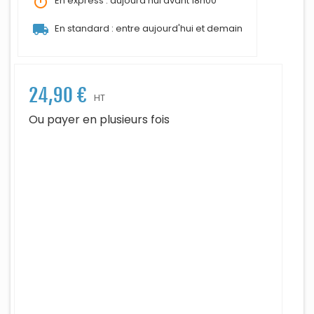
timer
En express : aujourd'hui avant 18h00
local_shipping
En standard : entre aujourd'hui et demain
24,90 €
HT
Ou payer en plusieurs fois