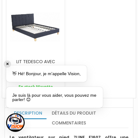
LIT TEDESCO AVEC
✕
SOMMIER 160X200
👋 Hé! Bonjour, je m'appelle Vision,
357,20 €
446,50 €
En stock Mayotte
Je suis là pour vous aider, vous pouvez me
parler! 😊
DESCRIPTION
DÉTAILS DU PRODUIT
COMMENTAIRES
Le ventilateur sur pied 7LINE F1607 offre une