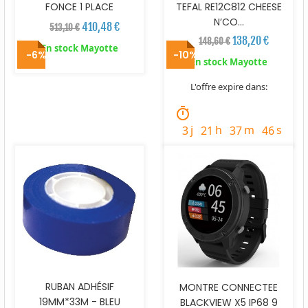
FONCE 1 PLACE
TEFAL RE12C812 CHEESE
N’CO...
410,48 €
513,10 €
138,20 €
148,60 €
En stock Mayotte
-6%
-10%
En stock Mayotte
L'offre expire dans:
timer
j
h
m
s
3
21
37
44
RUBAN ADHÉSIF
MONTRE CONNECTEE
19MM*33M - BLEU
BLACKVIEW X5 IP68 9