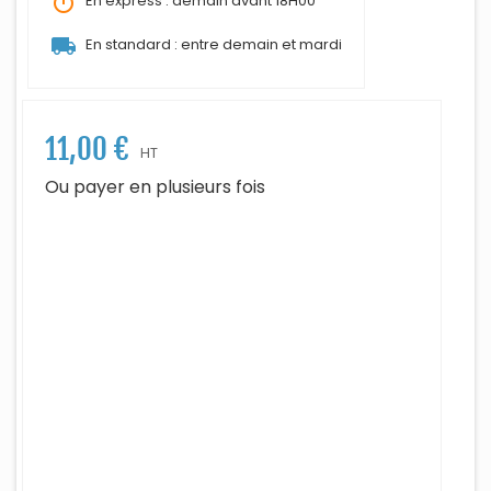
timer
En express : demain avant 18H00
local_shipping
En standard : entre demain et mardi
11,00 €
HT
Ou payer en plusieurs fois