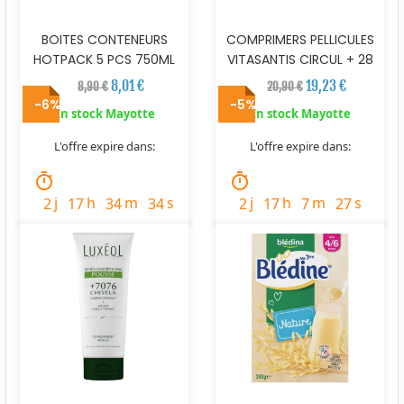
BOITES CONTENEURS
COMPRIMERS PELLICULES
HOTPACK 5 PCS 750ML
VITASANTIS CIRCUL + 28
8,01 €
19,23 €
8,90 €
20,90 €
-6%
-5%
En stock Mayotte
En stock Mayotte
L'offre expire dans:
L'offre expire dans:
timer
timer
j
h
m
s
j
h
m
s
2
17
34
32
2
17
7
25