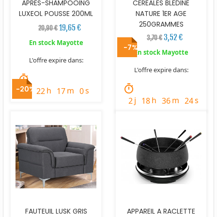
APRES-SHAMPOOING
CEREALES BLEDINE
LUXEOL POUSSE 200ML
NATURE 1ER AGE
250GRAMMES
19,65 €
20,90 €
3,52 €
3,70 €
En stock Mayotte
-7%
En stock Mayotte
L'offre expire dans:
L'offre expire dans:
timer
timer
-20%
j
h
m
s
3
22
16
58
j
h
m
s
2
18
36
22
FAUTEUIL LUSK GRIS
APPAREIL A RACLETTE