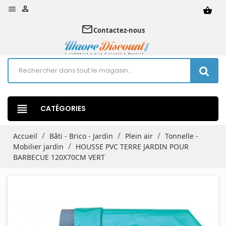


shopping_basket
mail_outline
Contactez-nous
view_headline
CATÉGORIES
Accueil
Bâti - Brico - Jardin
Plein air
Tonnelle -
Mobilier jardin
HOUSSE PVC TERRE JARDIN POUR
BARBECUE 120X70CM VERT