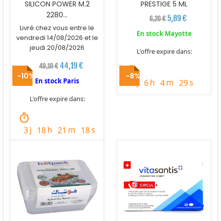
SILICON POWER M.2
PRESTIGE 5 ML
2280...
5,89 €
6,20 €
Livré chez vous entre le
En stock Mayotte
vendredi 14/08/2026 et le
jeudi 20/08/2026
L'offre expire dans:
44,19 €
49,10 €
timer
-10%
-8%
En stock Paris
j
h
m
s
3
6
4
27
L'offre expire dans:
timer
j
h
m
s
3
18
21
16