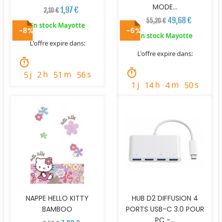
MODE...
1,97 €
2,10 €
49,68 €
55,20 €
En stock Mayotte
-8%
-6%
En stock Mayotte
L'offre expire dans:
L'offre expire dans:
timer
timer
j
h
m
s
5
2
51
54
j
h
m
s
1
14
4
48
NAPPE HELLO KITTY
HUB D2 DIFFUSION 4
BAMBOO
PORTS USB-C 3.0 POUR
PC -...