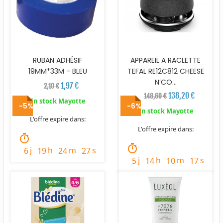
RUBAN ADHÉSIF
APPAREIL A RACLETTE
19MM*33M - BLEU
TEFAL RE12C812 CHEESE
N’CO...
1,97 €
2,10 €
138,20 €
148,60 €
En stock Mayotte
-5%
-6%
En stock Mayotte
L'offre expire dans:
L'offre expire dans:
timer
timer
j
h
m
s
6
19
24
26
j
h
m
s
5
14
10
16