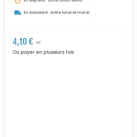
timer
En express : Lundi avant 18H00
local_shipping
En standard : entre lundi et mardi
4,10 €
HT
Ou payer en plusieurs fois