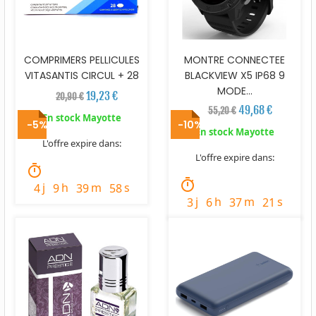
COMPRIMERS PELLICULES
MONTRE CONNECTEE
VITASANTIS CIRCUL + 28
BLACKVIEW X5 IP68 9
MODE...
19,23 €
20,90 €
49,68 €
55,20 €
En stock Mayotte
-5%
-10%
En stock Mayotte
L'offre expire dans:
L'offre expire dans:
timer
timer
j
h
m
s
4
9
39
57
j
h
m
s
3
6
37
20