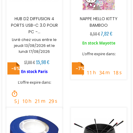
HUB D2 DIFFUSION 4
NAPPE HELLO KITTY
PORTS USB-C 3.0 POUR
BAMBOO
PC -...
7,82 €
8,50 €
Livré chez vous entre le
En stock Mayotte
jeudi 13/08/2026 et le
lundi 17/08/2026
L'offre expire dans:
15,98 €
17,00 €
timer
-6%
-7%
En stock Paris
j
h
m
s
3
11
34
17
L'offre expire dans:
timer
j
h
m
s
5
10
21
28