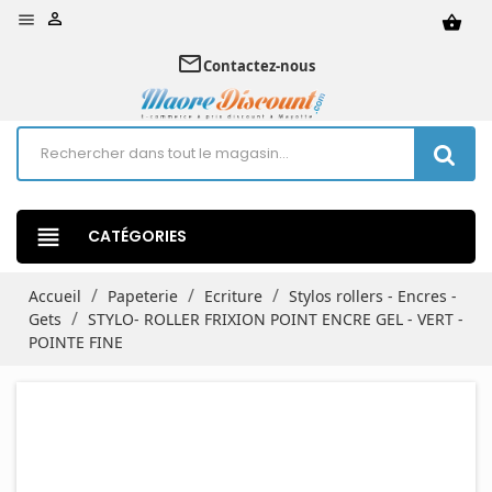


shopping_basket
mail_outline
Contactez-nous
view_headline
CATÉGORIES
Accueil
Papeterie
Ecriture
Stylos rollers - Encres -
Gets
STYLO- ROLLER FRIXION POINT ENCRE GEL - VERT -
POINTE FINE