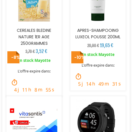
CEREALES BLEDINE
APRES-SHAMPOOING
NATURE 1ER AGE
LUXEOL POUSSE 200ML
250GRAMMES
19,65 €
20,90 €
3,52 €
3,70 €
En stock Mayotte
-8%
-10%
En stock Mayotte
L'offre expire dans:
L'offre expire dans:
timer
timer
j
h
m
s
5
14
49
30
j
h
m
s
4
11
8
54