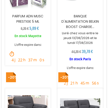
PARFUM ADN MUSC
BANQUE
PRESTIGE 5 ML
D'ALIMENTATION BELKIN
BOOST CHARGE...
5,89 €
6,20 €
Livré chez vous entre le
En stock Mayotte
jeudi 13/08/2026 et le
lundi 17/08/2026
L'offre expire dans:
39,78 €
44,20 €
timer
En stock Paris
j
h
m
s
4
22
36
0
L'offre expire dans:
timer
-20%
-20%
j
h
m
s
2
21
45
55