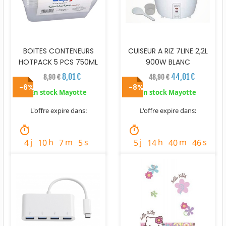
BOITES CONTENEURS
CUISEUR A RIZ 7LINE 2,2L
HOTPACK 5 PCS 750ML
900W BLANC
8,01 €
44,01 €
8,90 €
48,90 €
-6%
-8%
En stock Mayotte
En stock Mayotte
L'offre expire dans:
L'offre expire dans:
timer
timer
j
h
m
s
j
h
m
s
4
10
7
4
5
14
40
45