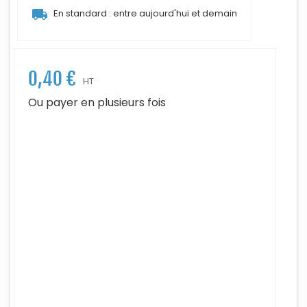
local_shipping
En standard : entre aujourd'hui et demain
0,40 €
HT
Ou payer en plusieurs fois