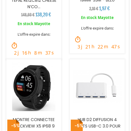
TEFAL RE12C812 CHEESE
N’CO...
1,97 €
2,10 €
138,20 €
148,60 €
En stock Mayotte
En stock Mayotte
L'offre expire dans:
L'offre expire dans:
timer
timer
j
h
m
s
3
21
22
45
j
h
m
s
2
16
8
35
MONTRE CONNECTEE
HUB D2 DIFFUSION 4
-5%
-5%
BLACKVIEW X5 IP68 9
PORTS USB-C 3.0 POUR