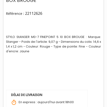
BOX BROUGE
22112626
Référence :
STYLO StANGER M0-7 FINEPOINT 5 10 BOX BROUGE : Marque:
Stanger - Poids de l'article: 9,07 g - Dimensions du colis: 14,6 x
1,4 x 1,2 cm - Couleur: Rouge - Type de pointe: F
i
ne - Couleur
d'encre: Jaune
DÉLAI DE LIVRAISON
timer
En express : aujourd'hui avant 18h00