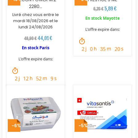
2280...
5,89 €
6,20 €
Livré chez vous entre le
En stock Mayotte
mardi 18/08/2026 et le
lundi 24/08/2026
L'offre expire dans:
44,01 €
48,90 €
timer
En stock Paris
j
h
m
s
2
0
35
18
L'offre expire dans:
timer
j
h
m
s
2
12
52
7
-6%
-5%