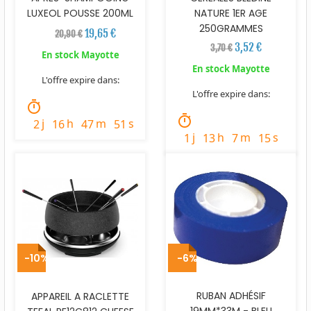
LUXEOL POUSSE 200ML
NATURE 1ER AGE
250GRAMMES
19,65 €
20,90 €
3,52 €
3,70 €
En stock Mayotte
En stock Mayotte
L'offre expire dans:
L'offre expire dans:
timer
timer
j
h
m
s
2
16
47
49
j
h
m
s
1
13
7
13
-10%
-6%
RUBAN ADHÉSIF
APPAREIL A RACLETTE
19MM*33M - BLEU