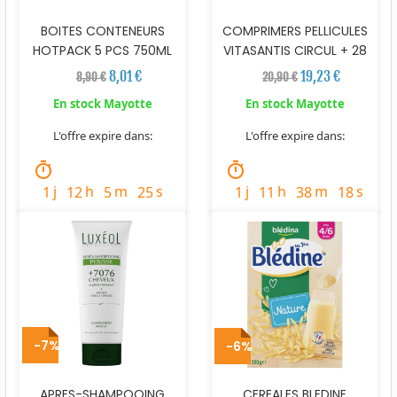
BOITES CONTENEURS
COMPRIMERS PELLICULES
HOTPACK 5 PCS 750ML
VITASANTIS CIRCUL + 28
8,01 €
19,23 €
8,90 €
20,90 €
En stock Mayotte
En stock Mayotte
L'offre expire dans:
L'offre expire dans:
timer
timer
j
h
m
s
j
h
m
s
1
12
5
23
1
11
38
16
-7%
-6%
APRES-SHAMPOOING
CEREALES BLEDINE