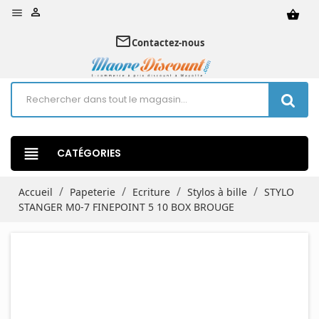


shopping_basket
mail_outline
Contactez-nous
view_headline
CATÉGORIES
Accueil
Papeterie
Ecriture
Stylos à bille
STYLO
STANGER M0-7 FINEPOINT 5 10 BOX BROUGE