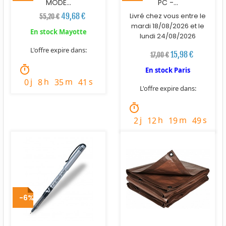
MODE...
PC -...
49,68 €
Livré chez vous entre le
55,20 €
mardi 18/08/2026 et le
En stock Mayotte
lundi 24/08/2026
L'offre expire dans:
15,98 €
17,00 €
timer
En stock Paris
j
h
m
s
0
8
35
39
L'offre expire dans:
timer
j
h
m
s
2
12
19
47
-6%