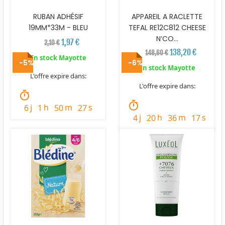
RUBAN ADHÉSIF
APPAREIL A RACLETTE
19MM*33M - BLEU
TEFAL RE12C812 CHEESE
N’CO...
1,97 €
2,10 €
138,20 €
148,60 €
En stock Mayotte
-5%
-6%
En stock Mayotte
L'offre expire dans:
L'offre expire dans:
timer
timer
j
h
m
s
6
1
50
26
j
h
m
s
4
20
36
16