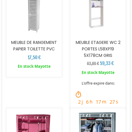
MEUBLE DE RANGEMENT
MEUBLE ETAGERE WC 2
PAPIER TOILETTE PVC
PORTES L58XP19
5X178CM GRIS
17,50 €
59,33 €
63,80 €
En stock Mayotte
En stock Mayotte
L'offre expire dans:
timer
j
h
m
s
2
6
17
26