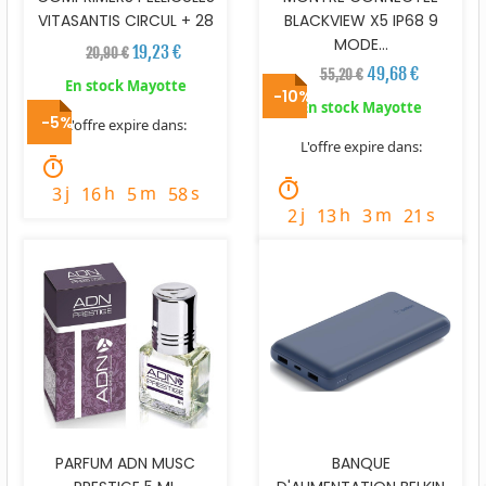
VITASANTIS CIRCUL + 28
BLACKVIEW X5 IP68 9
MODE...
19,23 €
20,90 €
49,68 €
55,20 €
En stock Mayotte
-10%
En stock Mayotte
-5%
L'offre expire dans:
L'offre expire dans:
timer
timer
j
h
m
s
3
16
5
57
j
h
m
s
2
13
3
20
PARFUM ADN MUSC
BANQUE