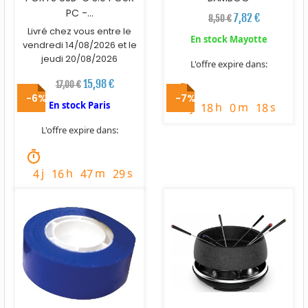
PC -...
7,82 €
8,50 €
Livré chez vous entre le
En stock Mayotte
vendredi 14/08/2026 et le
jeudi 20/08/2026
L'offre expire dans:
15,98 €
17,00 €
timer
-6%
-7%
En stock Paris
j
h
m
s
2
18
0
17
L'offre expire dans:
timer
j
h
m
s
4
16
47
28