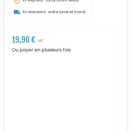
timer
En express : Lundi avant 18H00
local_shipping
En standard : entre lundi et mardi
19,90 €
HT
Ou payer en plusieurs fois