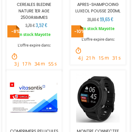
CEREALES BLEDINE
APRES-SHAMPOOING
NATURE 1ER AGE
LUXEOL POUSSE 200ML
250GRAMMES
19,65 €
20,90 €
3,52 €
3,70 €
En stock Mayotte
-8%
-10%
En stock Mayotte
L'offre expire dans:
L'offre expire dans:
timer
timer
j
h
m
s
4
21
15
30
j
h
m
s
3
17
34
54
COMPRIMERS PELLICULES
MONTRE CONNECTEE