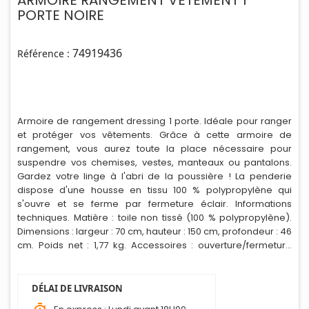
ARMOIRE RANGEMENT VETEMENT 1
PORTE NOIRE
74919436
Référence :
Armoire de rangement dressing 1 porte. Idéale pour ranger
et protéger vos vêtements. Grâce à cette armoire de
rangement, vous aurez toute la place nécessaire pour
suspendre vos chemises, vestes, manteaux ou pantalons.
Gardez votre linge à l'abri de la poussière ! La penderie
dispose d'une housse en tissu 100 % polypropylène qui
s'ouvre et se ferme par fermeture éclair. Informations
techniques. Matière : toile non tissé (100 % polypropylène).
Dimens
i
ons : largeur : 70 cm, hauteur : 150 cm, profondeur : 46
cm. Poids net : 1,77 kg. Accessoires : ouverture/fermeture
zippé avec tringle sur la largeur pour suspendre les
vêtements. Montage facile.
DÉLAI DE LIVRAISON