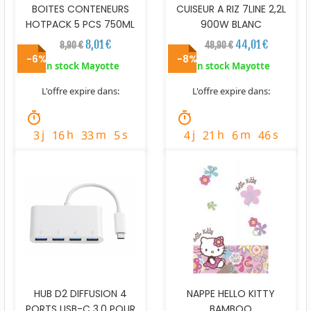
BOITES CONTENEURS
CUISEUR A RIZ 7LINE 2,2L
HOTPACK 5 PCS 750ML
900W BLANC
8,01 €
44,01 €
8,90 €
48,90 €
-6%
-8%
En stock Mayotte
En stock Mayotte
L'offre expire dans:
L'offre expire dans:
timer
timer
j
h
m
s
j
h
m
s
3
16
33
4
4
21
6
45
HUB D2 DIFFUSION 4
NAPPE HELLO KITTY
PORTS USB-C 3.0 POUR
BAMBOO