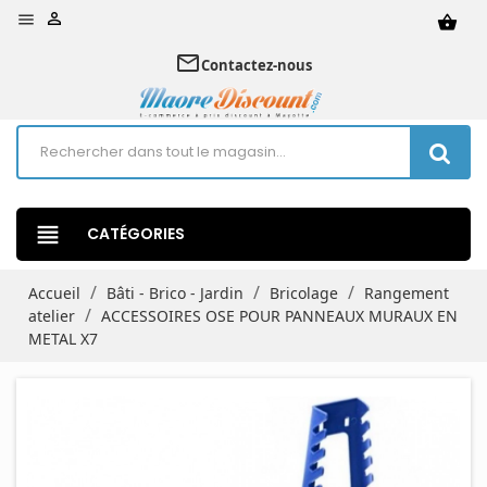


shopping_basket
mail_outline
Contactez-nous
view_headline
CATÉGORIES
Accueil
Bâti - Brico - Jardin
Bricolage
Rangement
atelier
ACCESSOIRES OSE POUR PANNEAUX MURAUX EN
METAL X7