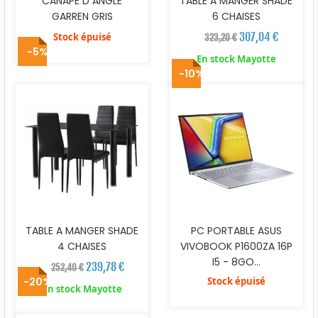
CANAPE D ANGLE
TABLE A MANGER SHADE
GARREN GRIS
6 CHAISES
307,04 €
Stock épuisé
323,20 €
-5%
En stock Mayotte
-10%
TABLE A MANGER SHADE
PC PORTABLE ASUS
4 CHAISES
VIVOBOOK P1600ZA 16P
I5 - 8GO...
239,78 €
252,40 €
-20%
Stock épuisé
En stock Mayotte