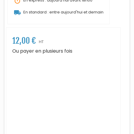
timer
En express : aujourd'hui avant 18h00
local_shipping
En standard : entre aujourd'hui et demain
12,00 €
HT
Ou payer en plusieurs fois