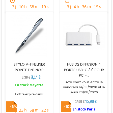
timer
timer
j
h
m
s
j
h
m
s
3
10
58
18
3
4
36
14
STYLO V-FINELINER
HUB D2 DIFFUSION 4
POINTE FINE NOIR
PORTS USB-C 3.0 POUR
PC -...
3,14 €
3,30 €
Livré chez vous entre le
En stock Mayotte
vendredi 14/08/2026 et le
jeudi 20/08/2026
L'offre expire dans:
15,98 €
17,00 €
timer
-6%
-10%
En stock Paris
j
h
m
s
3
23
58
21