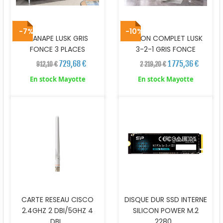
-7%
-10%
CANAPE LUSK GRIS
SALON COMPLET LUSK
FONCE 3 PLACES
3-2-1 GRIS FONCE
729,68 €
1 775,36 €
912,10 €
2 219,20 €
En stock Mayotte
En stock Mayotte
CARTE RESEAU CISCO
DISQUE DUR SSD INTERNE
2.4GHZ 2 DBI/5GHZ 4
SILICON POWER M.2
DBI...
2280...