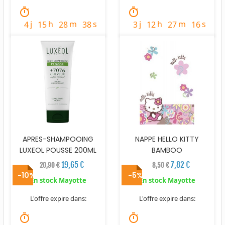
timer
timer
j
h
m
s
j
h
m
s
4
15
28
37
3
12
27
15
APRES-SHAMPOOING
NAPPE HELLO KITTY
LUXEOL POUSSE 200ML
BAMBOO
19,65 €
7,82 €
20,90 €
8,50 €
-10%
-5%
En stock Mayotte
En stock Mayotte
L'offre expire dans:
L'offre expire dans:
timer
timer