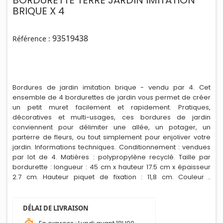
BORDURETTE TERRE JARDIN IMITATION
BRIQUE X 4
93519438
Référence :
Bordures de jardin imitation brique - vendu par 4. Cet
ensemble de 4 bordurettes de jardin vous permet de créer
un petit muret facilement et rapidement. Pratiques,
décoratives et multi-usages, ces bordures de jard
i
n
conviennent pour délimiter une allée, un potager, un
parterre de fleurs, ou tout simplement pour enjoliver votre
jardin. Informations techniques. Conditionnement : vendues
par lot de 4. Matières : polypropylène recyclé. Taille par
bordurette : longueur : 45 cm x hauteur 17.5 cm x épaisseur
2.7 cm. Hauteur piquet de fixation : 11,8 cm. Couleur :
terracotta imitation brique. Assemblage : les bordures sont
clipsables entre elles.
DÉLAI DE LIVRAISON