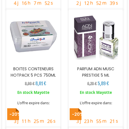
j
h
m
s
j
h
m
s
4
16
7
51
2
12
52
38
BOITES CONTENEURS
PARFUM ADN MUSC
HOTPACK 5 PCS 750ML
PRESTIGE 5 ML
8,01 €
5,89 €
8,90 €
6,20 €
En stock Mayotte
En stock Mayotte
L'offre expire dans:
L'offre expire dans:
timer
timer
-20%
-20%
j
h
m
s
j
h
m
s
3
11
25
25
3
23
55
20