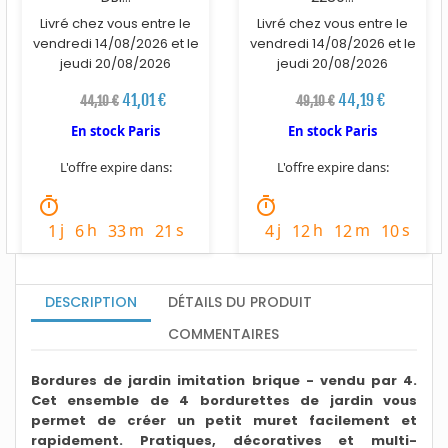
Livré chez vous entre le
Livré chez vous entre le
vendredi 14/08/2026 et le
vendredi 14/08/2026 et le
jeudi 20/08/2026
jeudi 20/08/2026
41,01 €
44,19 €
44,10 €
49,10 €
En stock Paris
En stock Paris
L'offre expire dans:
L'offre expire dans:
timer
timer
j
h
m
s
j
h
m
s
1
6
33
20
4
12
12
9
DESCRIPTION
DÉTAILS DU PRODUIT
COMMENTAIRES
Bordures de jardin imitation brique - vendu par 4.
Cet ensemble de 4 bordurettes de jardin vous
permet de créer un petit muret facilement et
rapidement. Pratiques, décoratives et multi-