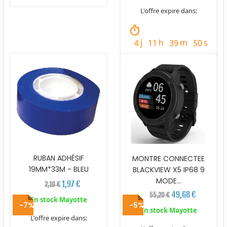
L'offre expire dans:
timer
j
h
m
s
4
11
39
49
RUBAN ADHÉSIF
MONTRE CONNECTEE
19MM*33M - BLEU
BLACKVIEW X5 IP68 9
MODE...
1,97 €
2,10 €
49,68 €
55,20 €
En stock Mayotte
-7%
-5%
En stock Mayotte
L'offre expire dans: