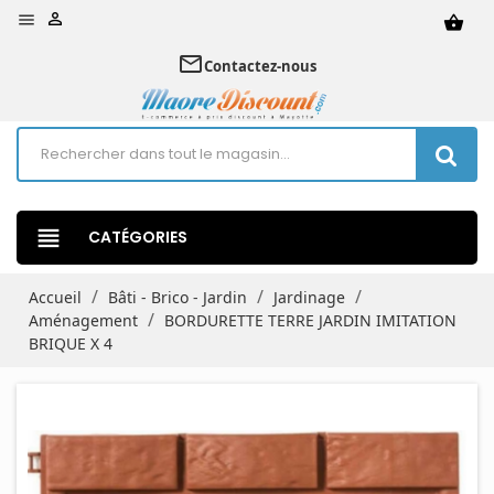


shopping_basket
mail_outline
Contactez-nous
view_headline
CATÉGORIES
Accueil
Bâti - Brico - Jardin
Jardinage
Aménagement
BORDURETTE TERRE JARDIN IMITATION
BRIQUE X 4