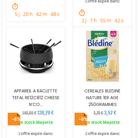
L'offre expire dans:
timer
timer
j
h
m
s
5
20
42
47
j
h
m
s
2
7
55
41
APPAREIL A RACLETTE
CEREALES BLEDINE
TEFAL RE12C812 CHEESE
NATURE 1ER AGE
N’CO...
250GRAMMES
138,20 €
3,52 €
148,60 €
3,70 €
-6%
-8%
En stock Mayotte
En stock Mayotte
L'offre expire dans:
L'offre expire dans: