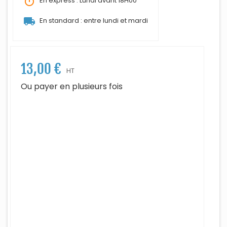
timer
En express : Lundi avant 18H00
local_shipping
En standard : entre lundi et mardi
13,00 €
HT
Ou payer en plusieurs fois