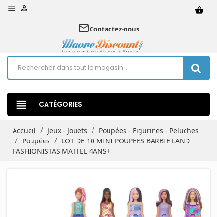


shopping_basket
mail_outline
Contactez-nous
view_headline
CATÉGORIES
Accueil
Jeux - Jouets
Poupées - Figurines - Peluches
Poupées
LOT DE 10 MINI POUPEES BARBIE LAND
FASHIONISTAS MATTEL 4ANS+