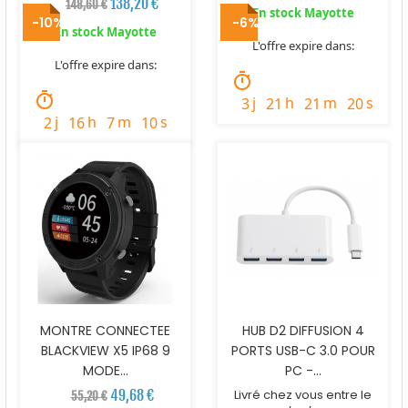
138,20 €
148,60 €
En stock Mayotte
-10%
-6%
En stock Mayotte
L'offre expire dans:
L'offre expire dans:
timer
timer
j
h
m
s
3
21
21
19
j
h
m
s
2
16
7
9
MONTRE CONNECTEE
HUB D2 DIFFUSION 4
BLACKVIEW X5 IP68 9
PORTS USB-C 3.0 POUR
MODE...
PC -...
49,68 €
Livré chez vous entre le
55,20 €