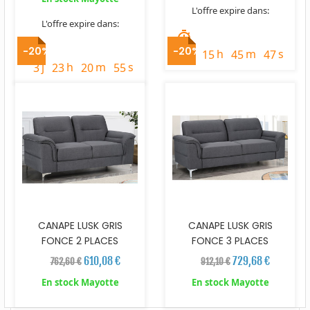
L'offre expire dans:
L'offre expire dans:
timer
timer
-20%
-20%
j
h
m
s
2
15
45
46
j
h
m
s
3
23
20
54
CANAPE LUSK GRIS
CANAPE LUSK GRIS
FONCE 2 PLACES
FONCE 3 PLACES
610,08 €
729,68 €
762,60 €
912,10 €
En stock Mayotte
En stock Mayotte