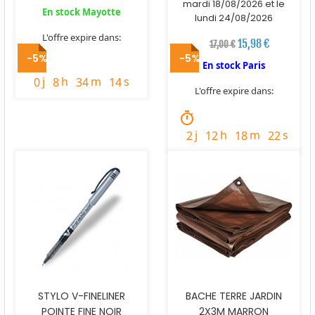
mardi 18/08/2026 et le
En stock Mayotte
lundi 24/08/2026
L'offre expire dans:
15,98 €
17,00 €
-5%
-5%
timer
En stock Paris
j
h
m
s
0
8
34
13
L'offre expire dans:
timer
j
h
m
s
2
12
18
21
STYLO V-FINELINER
BACHE TERRE JARDIN
POINTE FINE NOIR
2X3M MARRON