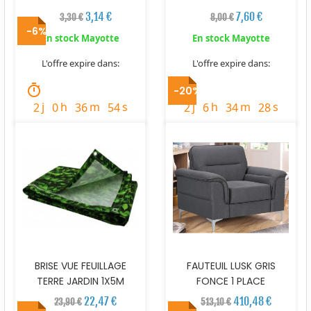
3,14 €
7,60 €
3,30 €
8,00 €
-6%
En stock Mayotte
En stock Mayotte
L'offre expire dans:
L'offre expire dans:
timer
timer
-20%
j
h
m
s
j
h
m
s
2
0
36
53
2
6
34
27
BRISE VUE FEUILLAGE
FAUTEUIL LUSK GRIS
TERRE JARDIN 1X5M
FONCE 1 PLACE
22,47 €
410,48 €
23,90 €
513,10 €