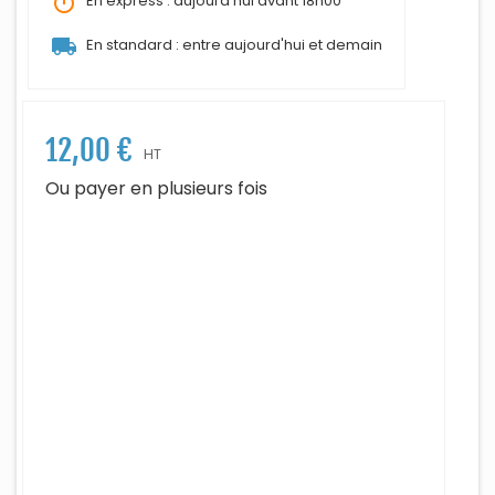
timer
En express : aujourd'hui avant 18h00
local_shipping
En standard : entre aujourd'hui et demain
12,00 €
HT
Ou payer en plusieurs fois