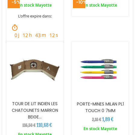
-5%
-10%
En stock Mayotte
En stock Mayotte
L'offre expire dans:
timer
j
h
m
s
0
12
43
11
TOUR DE LIT INDIEN LES
PORTE-MINES MILAN PL1
CHATOUNETS MARRON
TOUCH 0 7MM
BEIGE...
1,89 €
2,10 €
110,68 €
116,50 €
En stock Mayotte
En stock Mayotte