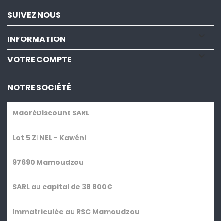
SUIVEZ NOUS

INFORMATION

VOTRE COMPTE
NOTRE SOCIÉTÉ
MaoréDiscount SARL
Lot 5 ZI NEL - Kawéni
97690 Mamoudzou
SARL au capital de 38 800€
Immatriculée au RSC Mamoudzou