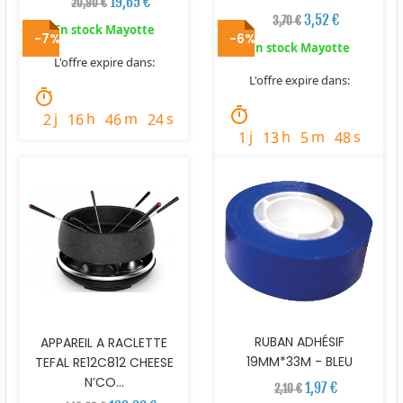
19,65 €
20,90 €
3,52 €
3,70 €
En stock Mayotte
-7%
-6%
En stock Mayotte
L'offre expire dans:
L'offre expire dans:
timer
timer
j
h
m
s
2
16
46
23
j
h
m
s
1
13
5
47
RUBAN ADHÉSIF
APPAREIL A RACLETTE
19MM*33M - BLEU
TEFAL RE12C812 CHEESE
N’CO...
1,97 €
2,10 €