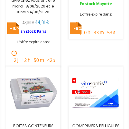
Livré chez vous entre le
En stock Mayotte
mardi 18/08/2026 et le
lundi 24/08/2026
L'offre expire dans:
44,01 €
48,90 €
timer
-10%
-8%
En stock Paris
j
h
m
s
2
0
33
52
L'offre expire dans:
timer
j
h
m
s
2
12
50
41
BOITES CONTENEURS
COMPRIMERS PELLICULES