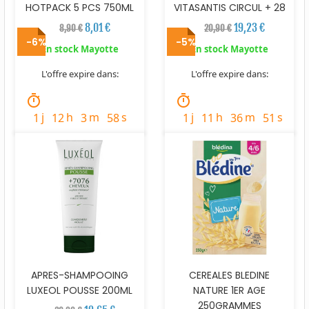
HOTPACK 5 PCS 750ML
VITASANTIS CIRCUL + 28
8,01 €
19,23 €
8,90 €
20,90 €
-6%
-5%
En stock Mayotte
En stock Mayotte
L'offre expire dans:
L'offre expire dans:
timer
timer
j
h
m
s
j
h
m
s
1
12
3
57
1
11
36
50
APRES-SHAMPOOING
CEREALES BLEDINE
LUXEOL POUSSE 200ML
NATURE 1ER AGE
250GRAMMES