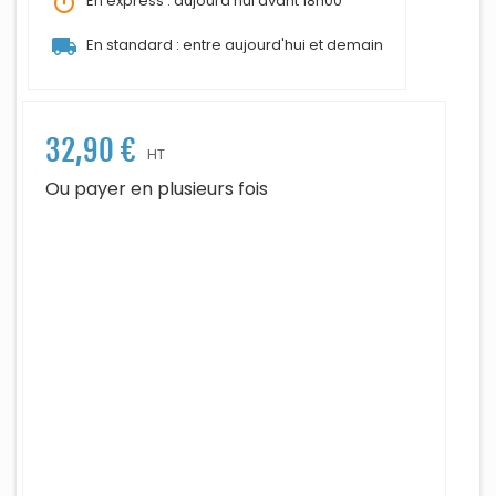
timer
En express : aujourd'hui avant 18h00
local_shipping
En standard : entre aujourd'hui et demain
32,90 €
HT
Ou payer en plusieurs fois