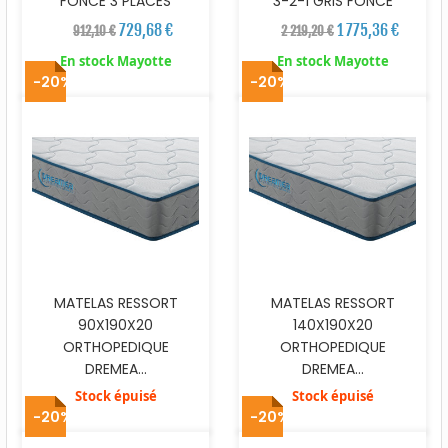
FONCE 3 PLACES
3-2-1 GRIS FONCE
729,68 €
1 775,36 €
912,10 €
2 219,20 €
En stock Mayotte
En stock Mayotte
-20%
-20%
MATELAS RESSORT
MATELAS RESSORT
90X190X20
140X190X20
ORTHOPEDIQUE
ORTHOPEDIQUE
DREMEA...
DREMEA...
Stock épuisé
Stock épuisé
-20%
-20%