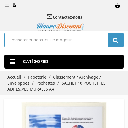


shopping_basket
mail_outline
Contactez-nous
view_headline
CATÉGORIES
Accueil
Papeterie
Classement / Archivage /
Enveloppes
Pochettes
SACHET 10 POCHETTES
ADHESIVES MURALES A4