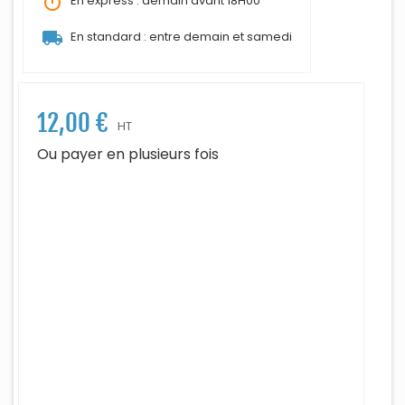
timer
En express : demain avant 18H00
local_shipping
En standard : entre demain et samedi
12,00 €
HT
Ou payer en plusieurs fois