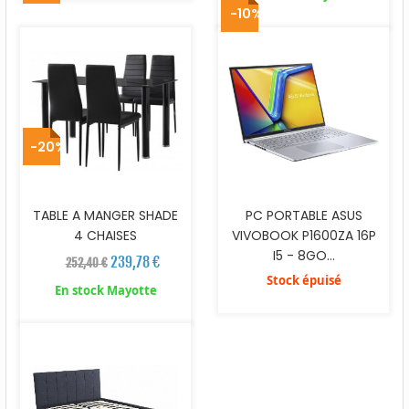
-10%
-20%
TABLE A MANGER SHADE
PC PORTABLE ASUS
4 CHAISES
VIVOBOOK P1600ZA 16P
I5 - 8GO...
239,78 €
252,40 €
Stock épuisé
En stock Mayotte