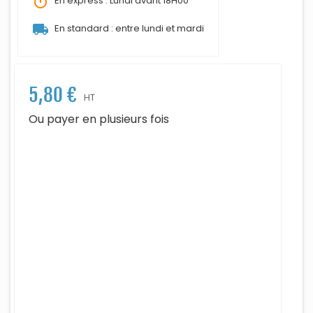
timer
En express : Lundi avant 18H00
local_shipping
En standard : entre lundi et mardi
5,80 €
HT
Ou payer en plusieurs fois