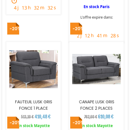
timer
En stock Paris
j
h
m
s
4
13
32
31
L'offre expire dans:
timer
-20%
-20%
j
h
m
s
2
12
41
27
FAUTEUIL LUSK GRIS
CANAPE LUSK GRIS
FONCE 1 PLACE
FONCE 2 PLACES
410,48 €
610,08 €
513,10 €
762,60 €
-20%
-20%
En stock Mayotte
En stock Mayotte