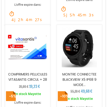
L'offre expire dans:
timer
timer
j
h
m
s
5
5
45
2
j
h
m
s
4
2
4
26
COMPRIMERS PELLICULES
MONTRE CONNECTEE
VITASANTIS CIRCUL + 28
BLACKVIEW X5 IP68 9
MODE...
19,23 €
20,90 €
49,68 €
55,20 €
En stock Mayotte
-5%
-10%
En stock Mayotte
L'offre expire dans: