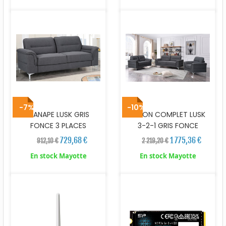
-7%
-10%
CANAPE LUSK GRIS
SALON COMPLET LUSK
FONCE 3 PLACES
3-2-1 GRIS FONCE
729,68 €
1 775,36 €
912,10 €
2 219,20 €
En stock Mayotte
En stock Mayotte