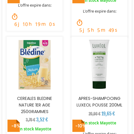
En stock Mayotte
L'offre expire dans:
L'offre expire dans:
timer
timer
j
h
m
s
6
10
19
58
j
h
m
s
5
5
5
48
CEREALES BLEDINE
APRES-SHAMPOOING
NATURE 1ER AGE
LUXEOL POUSSE 200ML
250GRAMMES
19,65 €
20,90 €
3,52 €
3,70 €
En stock Mayotte
-8%
-10%
En stock Mayotte
L'offre expire dans: