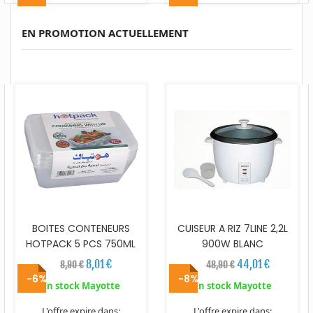
EN PROMOTION ACTUELLEMENT
BOITES CONTENEURS
CUISEUR A RIZ 7LINE 2,2L
HOTPACK 5 PCS 750ML
900W BLANC
8,01 €
44,01 €
8,90 €
48,90 €
-6%
-8%
En stock Mayotte
En stock Mayotte
L'offre expire dans:
L'offre expire dans: