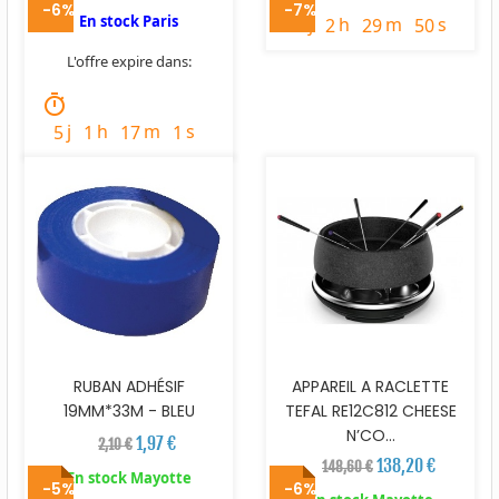
-6%
-7%
En stock Paris
j
h
m
s
3
2
29
49
L'offre expire dans:
timer
j
h
m
s
5
1
17
0
RUBAN ADHÉSIF
APPAREIL A RACLETTE
19MM*33M - BLEU
TEFAL RE12C812 CHEESE
N’CO...
1,97 €
2,10 €
138,20 €
148,60 €
En stock Mayotte
-5%
-6%