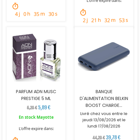
L'offre expire dans:
timer
timer
j
h
m
s
4
0
35
29
j
h
m
s
2
21
32
52
PARFUM ADN MUSC
BANQUE
PRESTIGE 5 ML
D'ALIMENTATION BELKIN
BOOST CHARGE...
5,89 €
6,20 €
Livré chez vous entre le
En stock Mayotte
jeudi 13/08/2026 et le
lundi 17/08/2026
L'offre expire dans:
39,78 €
44,20 €