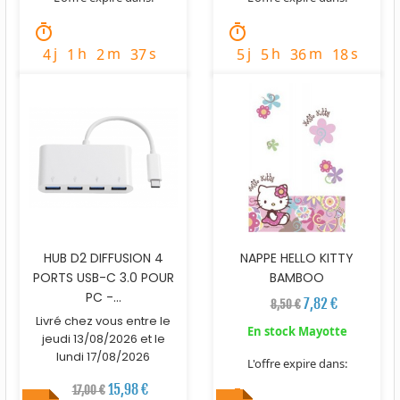
timer
timer
j
h
m
s
j
h
m
s
4
1
2
36
5
5
36
17
HUB D2 DIFFUSION 4
NAPPE HELLO KITTY
PORTS USB-C 3.0 POUR
BAMBOO
PC -...
7,82 €
8,50 €
Livré chez vous entre le
En stock Mayotte
jeudi 13/08/2026 et le
lundi 17/08/2026
L'offre expire dans:
15,98 €
17,00 €
timer