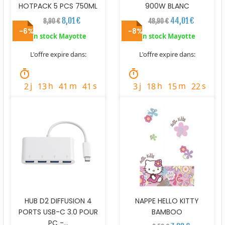
HOTPACK 5 PCS 750ML
900W BLANC
8,01 €
44,01 €
8,90 €
48,90 €
-6%
-8%
En stock Mayotte
En stock Mayotte
L'offre expire dans:
L'offre expire dans:
timer
timer
j
h
m
s
j
h
m
s
2
13
41
40
3
18
15
21
HUB D2 DIFFUSION 4
NAPPE HELLO KITTY
PORTS USB-C 3.0 POUR
BAMBOO
PC -...