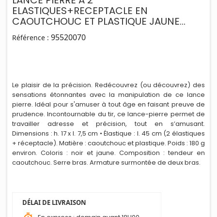
LANCE PIERRE A 2
ELASTIQUES+RECEPTACLE EN
CAOUTCHOUC ET PLASTIQUE JAUNE
NOIR
95520070
Référence :
Le plaisir de la précision. Redécouvrez (ou découvrez) des
sensations étonnantes avec la manipulation de ce lance
pierre. Idéal pour s'amuser à tout âge en faisant preuve de
prudence. Incontournable du tir, ce lance-pierre permet de
travailler adresse et précision, tout en s’amusant.
D
i
mensions : h. 17 x l. 7,5 cm • Élastique : l. 45 cm (2 élastiques
+ réceptacle). Matière : caoutchouc et plastique. Poids : 180 g
environ. Coloris : noir et jaune. Composition : tendeur en
caoutchouc. Serre bras. Armature surmontée de deux bras.
DÉLAI DE LIVRAISON