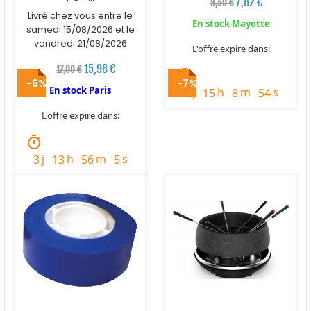
7,82 €
8,50 €
Livré chez vous entre le
En stock Mayotte
samedi 15/08/2026 et le
vendredi 21/08/2026
L'offre expire dans:
15,98 €
17,00 €
timer
-6%
-7%
En stock Paris
j
h
m
s
1
15
8
53
L'offre expire dans:
timer
j
h
m
s
3
13
56
4