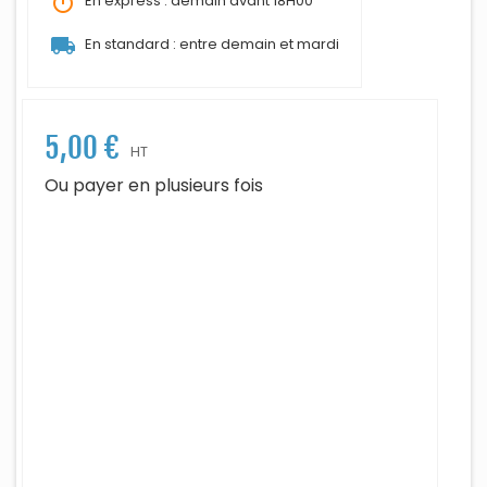
timer
En express : demain avant 18H00
local_shipping
En standard : entre demain et mardi
5,00 €
HT
Ou payer en plusieurs fois