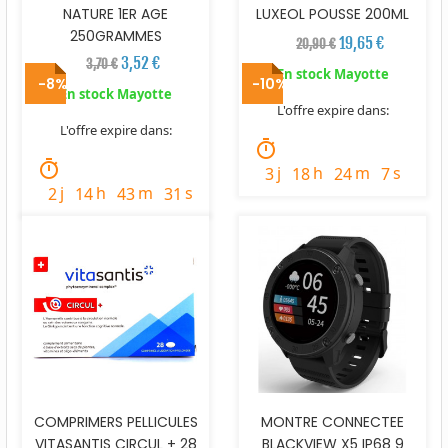
NATURE 1ER AGE
LUXEOL POUSSE 200ML
250GRAMMES
19,65 €
20,90 €
3,52 €
3,70 €
En stock Mayotte
-8%
-10%
En stock Mayotte
L'offre expire dans:
L'offre expire dans:
timer
timer
j
h
m
s
3
18
24
6
j
h
m
s
2
14
43
30
COMPRIMERS PELLICULES
MONTRE CONNECTEE
VITASANTIS CIRCUL + 28
BLACKVIEW X5 IP68 9