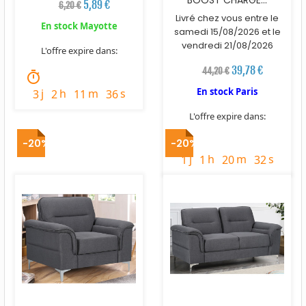
BOOST CHARGE...
5,89 €
6,20 €
Livré chez vous entre le
En stock Mayotte
samedi 15/08/2026 et le
vendredi 21/08/2026
L'offre expire dans:
39,78 €
44,20 €
timer
En stock Paris
j
h
m
s
3
2
11
35
L'offre expire dans:
timer
-20%
-20%
j
h
m
s
1
1
20
31