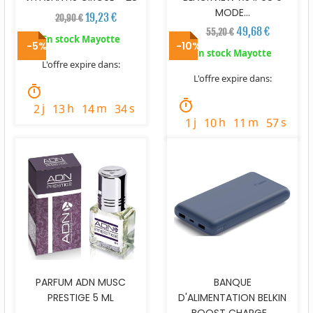
MODE...
19,23 €
20,90 €
49,68 €
55,20 €
En stock Mayotte
-5%
-10%
En stock Mayotte
L'offre expire dans:
L'offre expire dans:
timer
timer
j
h
m
s
2
13
14
33
j
h
m
s
1
10
11
56
PARFUM ADN MUSC
BANQUE
PRESTIGE 5 ML
D'ALIMENTATION BELKIN