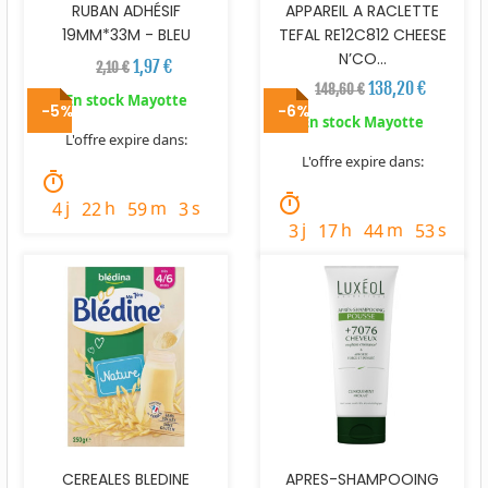
RUBAN ADHÉSIF
APPAREIL A RACLETTE
19MM*33M - BLEU
TEFAL RE12C812 CHEESE
N’CO...
1,97 €
2,10 €
138,20 €
148,60 €
En stock Mayotte
-5%
-6%
En stock Mayotte
L'offre expire dans:
L'offre expire dans:
timer
timer
j
h
m
s
4
22
59
2
j
h
m
s
3
17
44
52
CEREALES BLEDINE
APRES-SHAMPOOING