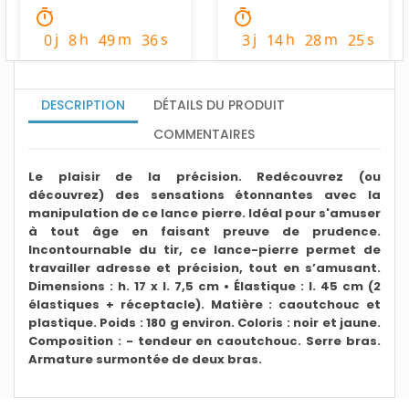
timer
timer
j
h
m
s
j
h
m
s
0
8
49
35
3
14
28
24
DESCRIPTION
DÉTAILS DU PRODUIT
COMMENTAIRES
Le plaisir de la précision. Redécouvrez (ou
découvrez) des sensations étonnantes avec la
manipulation de ce lance pierre. Idéal pour s'amuser
à tout âge en faisant preuve de prudence.
Incontournable du tir, ce lance-pierre permet de
travailler adresse et précision, tout en s’amusant.
Dimensions : h. 17 x l. 7,5 cm • Élastique : l. 45 cm (2
élastiques + réceptacle). Matière : caoutchouc et
plastique. Poids : 180 g environ. Coloris : noir et jaune.
Composition : - tendeur en caoutchouc. Serre bras.
Armature surmontée de deux bras.