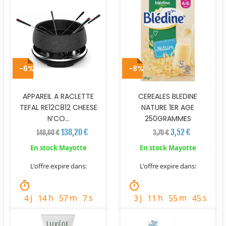
-6%
-8%
APPAREIL A RACLETTE
CEREALES BLEDINE
TEFAL RE12C812 CHEESE
NATURE 1ER AGE
N’CO...
250GRAMMES
138,20 €
3,52 €
148,60 €
3,70 €
En stock Mayotte
En stock Mayotte
L'offre expire dans:
L'offre expire dans:
timer
timer
j
h
m
s
j
h
m
s
4
14
57
5
3
11
55
43