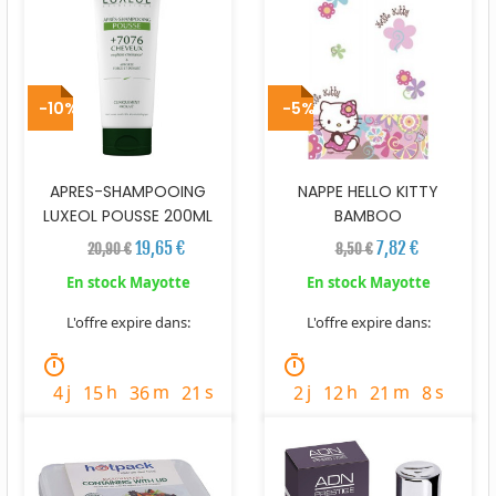
-10%
-5%
APRES-SHAMPOOING
NAPPE HELLO KITTY
LUXEOL POUSSE 200ML
BAMBOO
19,65 €
7,82 €
20,90 €
8,50 €
En stock Mayotte
En stock Mayotte
L'offre expire dans:
L'offre expire dans:
timer
timer
j
h
m
s
j
h
m
s
4
15
36
19
2
12
21
6