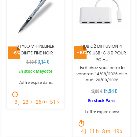
STYLO V-FINELINER
HUB D2 DIFFUSION 4
-10%
-6%
POINTE FINE NOIR
PORTS USB-C 3.0 POUR
PC -...
3,14 €
3,30 €
Livré chez vous entre le
En stock Mayotte
vendredi 14/08/2026 et le
jeudi 20/08/2026
L'offre expire dans:
15,98 €
17,00 €
timer
En stock Paris
j
h
m
s
3
23
26
49
L'offre expire dans:
timer
j
h
m
s
4
11
8
17