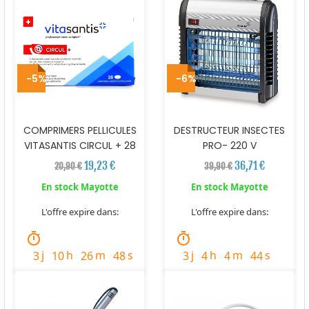
-5%
-6%
COMPRIMERS PELLICULES
DESTRUCTEUR INSECTES
VITASANTIS CIRCUL + 28
PRO- 220 V
19,23 €
36,71 €
20,90 €
39,90 €
En stock Mayotte
En stock Mayotte
L'offre expire dans:
L'offre expire dans:
timer
timer
j
h
m
s
j
h
m
s
3
10
26
46
3
4
4
42