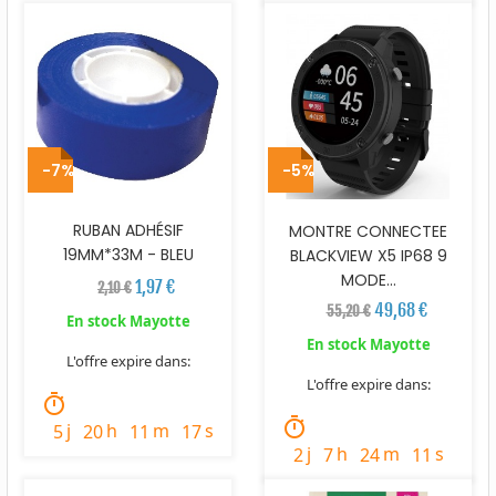
-7%
-5%
RUBAN ADHÉSIF
MONTRE CONNECTEE
19MM*33M - BLEU
BLACKVIEW X5 IP68 9
MODE...
1,97 €
2,10 €
49,68 €
55,20 €
En stock Mayotte
En stock Mayotte
L'offre expire dans:
L'offre expire dans:
timer
timer
j
h
m
s
5
20
11
15
j
h
m
s
2
7
24
9