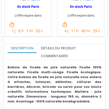
En stock Paris
En stock Paris
L'offre expire dans:
L'offre expire dans:
timer
timer
j
h
m
s
j
h
m
s
1
6
1
48
4
11
40
37
DESCRIPTION
DÉTAILS DU PRODUIT
COMMENTAIRES
Bobine de ficelle de jute naturelle ficelle 100%
naturelle. Ficelle multi-usage. Ficelle écologique.
Cette bobine de ficelle en jute naturelle vous aidera
à attacher, tuteurer, délimiter, clôturer des
barrières, décorer, bricoler ou servir pour vos loisirs
créatifs. Informations techniques. Matière : jute
naturelle. Dimensions : longueur 150 m, diamètre 2
mm. Avantage : 100% naturelle biodégradable.