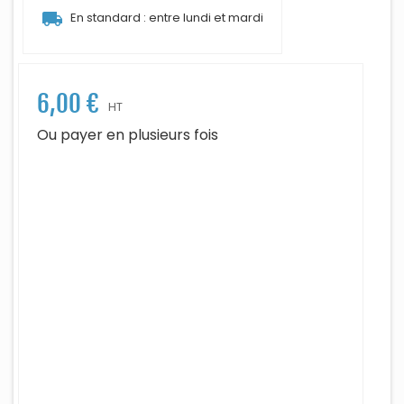
local_shipping
En standard : entre lundi et mardi
6,00 €
HT
Ou payer en plusieurs fois