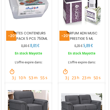
BOITES CONTENEURS
PARFUM ADN MUSC
-20%
-20%
HOTPACK 5 PCS 750ML
PRESTIGE 5 ML
8,01 €
5,89 €
8,90 €
6,20 €
En stock Mayotte
En stock Mayotte
L'offre expire dans:
L'offre expire dans:
timer
timer
j
h
m
s
j
h
m
s
3
10
53
53
3
23
23
48