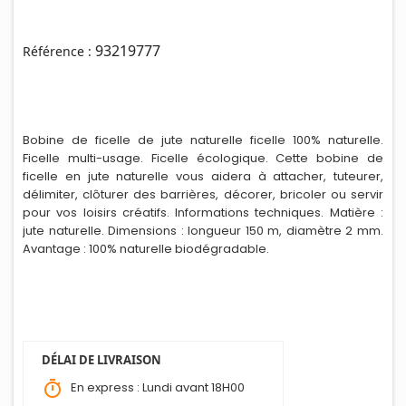
93219777
Référence :
Bobine de ficelle de jute naturelle ficelle 100% naturelle.
Ficelle multi-usage. Ficelle écologique. Cette bobine de
ficelle en jute naturelle vous aidera à attacher, tuteurer,
délimiter, clôturer des barrières, décorer, bricoler ou servir
pour vos loisirs créatifs. Informations techniques. Matière :
jute naturelle. D
i
mensions : longueur 150 m, diamètre 2 mm.
Avantage : 100% naturelle biodégradable.
DÉLAI DE LIVRAISON
timer
En express : Lundi avant 18H00