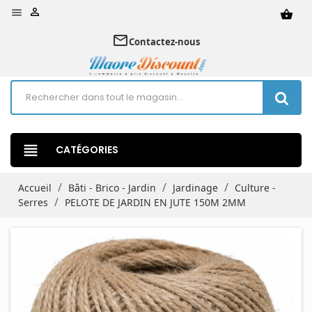


shopping_basket
mail_outline
Contactez-nous
view_headline
CATÉGORIES
Accueil
Bâti - Brico - Jardin
Jardinage
Culture -
Serres
PELOTE DE JARDIN EN JUTE 150M 2MM