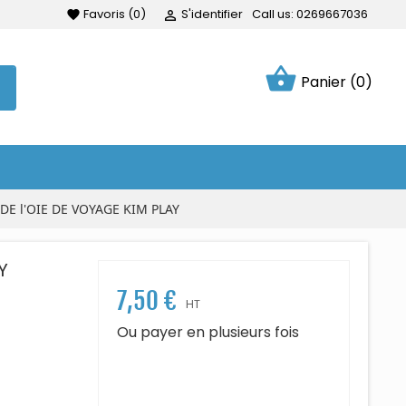
Favoris
(
0
)
S'identifier
Call us:
0269667036
favorite

shopping_basket
Panier
(0)
 DE l'OIE DE VOYAGE KIM PLAY
Y
7,50 €
HT
Ou payer en plusieurs fois