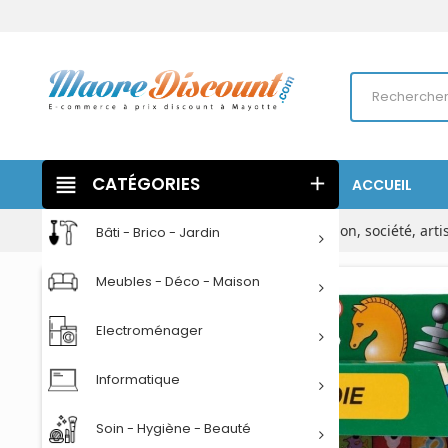
view_headline
CATÉGORIES
add
ACCUEIL
Accueil
Jeux - Jouets
Jeux de construction, société, arti
Bâti - Brico - Jardin
Meubles - Déco - Maison
Electroménager
Informatique
Soin - Hygiène - Beauté