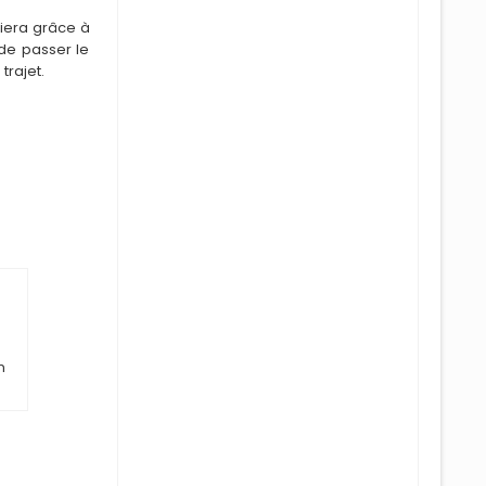
i
era grâce à
de passer le
trajet.
n