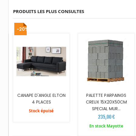
PRODUITS LES PLUS CONSULTES
AJOUTER AU PANIER
-20%
CANAPE D'ANGLE ELTON
PALETTE PARPAINGS
4 PLACES
CREUX 15X20X50CM
SPECIAL MUR...
Stock épuisé
235,00 €
AJOUTER AU PANIER
AJOUTER AU PANIER
En stock Mayotte