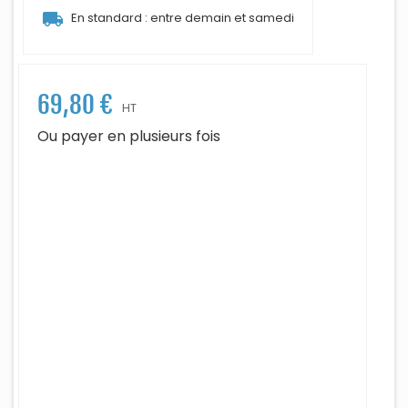
local_shipping
En standard : entre demain et samedi
69,80 €
HT
Ou payer en plusieurs fois