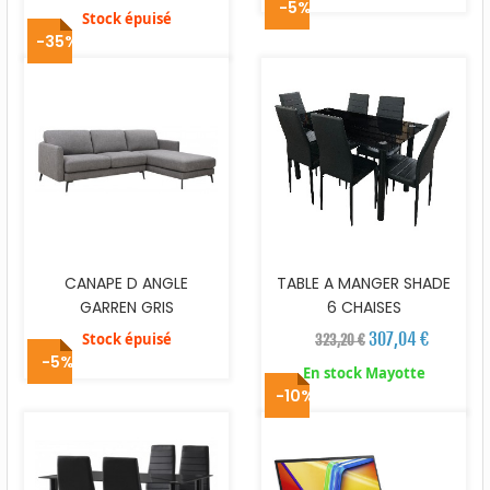
-5%
Stock épuisé
-35%
CANAPE D ANGLE
TABLE A MANGER SHADE
GARREN GRIS
6 CHAISES
307,04 €
Stock épuisé
323,20 €
-5%
En stock Mayotte
-10%