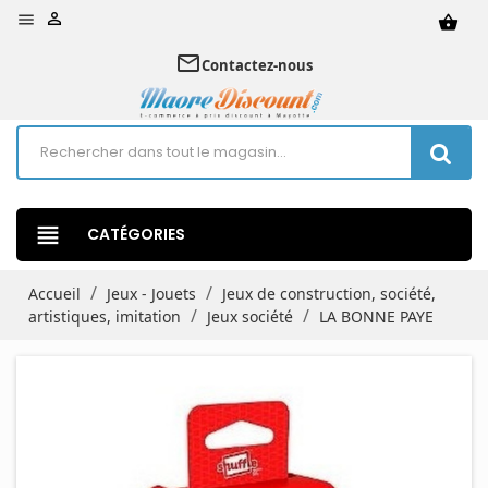


shopping_basket
mail_outline
Contactez-nous
view_headline
CATÉGORIES
Accueil
Jeux - Jouets
Jeux de construction, société,
artistiques, imitation
Jeux société
LA BONNE PAYE