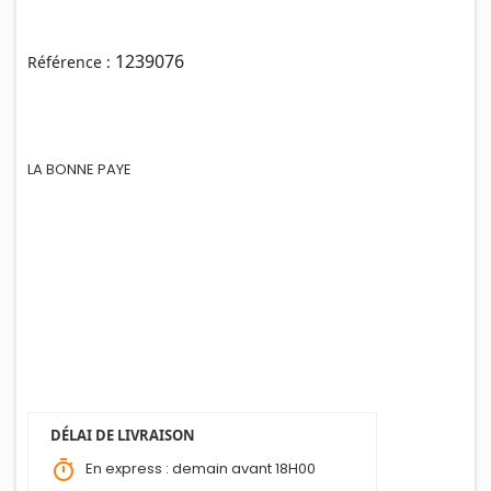
1239076
Référence :
LA BONNE PAYE
DÉLAI DE LIVRAISON
timer
En express : demain avant 18H00