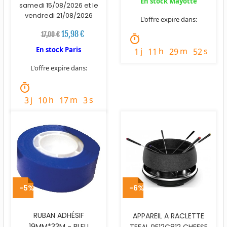
En stock Mayotte
samedi 15/08/2026 et le
vendredi 21/08/2026
L'offre expire dans:
15,98 €
17,00 €
timer
En stock Paris
j
h
m
s
1
11
29
51
L'offre expire dans:
timer
j
h
m
s
3
10
17
2
-5%
-6%
RUBAN ADHÉSIF
APPAREIL A RACLETTE
19MM*33M - BLEU
TEFAL RE12C812 CHEESE