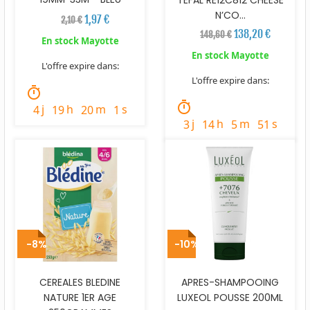
N’CO...
1,97 €
2,10 €
138,20 €
148,60 €
En stock Mayotte
En stock Mayotte
L'offre expire dans:
L'offre expire dans:
timer
timer
j
h
m
s
4
19
20
0
j
h
m
s
3
14
5
50
-8%
-10%
CEREALES BLEDINE
APRES-SHAMPOOING
NATURE 1ER AGE
LUXEOL POUSSE 200ML