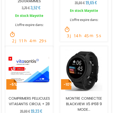
250GRAMMES
19,65 €
20,90 €
3,52 €
3,70 €
En stock Mayotte
En stock Mayotte
L'offre expire dans:
L'offre expire dans:
timer
timer
j
h
m
s
3
14
45
4
j
h
m
s
2
11
4
28
-5%
-10%
COMPRIMERS PELLICULES
MONTRE CONNECTEE
VITASANTIS CIRCUL + 28
BLACKVIEW X5 IP68 9
MODE...
19,23 €
20,90 €