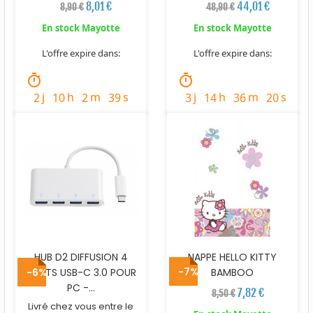
8,01 €
44,01 €
8,90 €
48,90 €
En stock Mayotte
En stock Mayotte
L'offre expire dans:
L'offre expire dans:
timer
timer
j
h
m
s
j
h
m
s
2
10
2
38
3
14
36
19
HUB D2 DIFFUSION 4
NAPPE HELLO KITTY
-7%
PORTS USB-C 3.0 POUR
-6%
BAMBOO
PC -...
7,82 €
8,50 €
Livré chez vous entre le