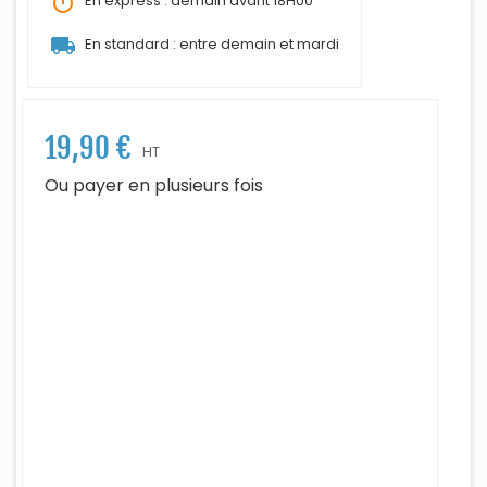
timer
En express : demain avant 18H00
local_shipping
En standard : entre demain et mardi
19,90 €
HT
Ou payer en plusieurs fois