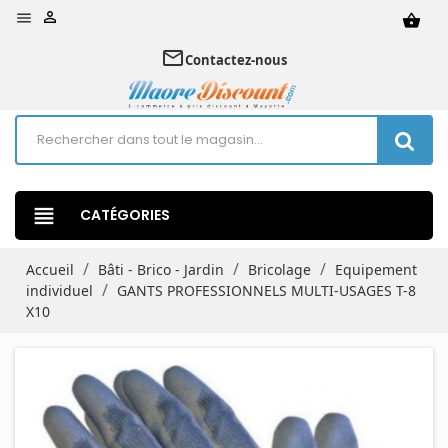


shopping_basket
mail_outline
Contactez-nous
view_headline
CATÉGORIES
Accueil
Bâti - Brico - Jardin
Bricolage
Equipement
individuel
GANTS PROFESSIONNELS MULTI-USAGES T-8
X10