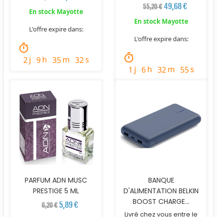
49,68 €
55,20 €
En stock Mayotte
En stock Mayotte
L'offre expire dans:
L'offre expire dans:
timer
timer
j
h
m
s
2
9
35
31
j
h
m
s
1
6
32
54
PARFUM ADN MUSC
BANQUE
PRESTIGE 5 ML
D'ALIMENTATION BELKIN
BOOST CHARGE...
5,89 €
6,20 €
Livré chez vous entre le