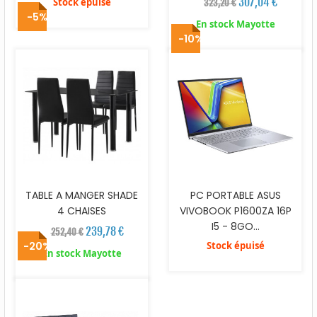
307,04 €
Stock épuisé
323,20 €
-5%
En stock Mayotte
-10%
TABLE A MANGER SHADE
PC PORTABLE ASUS
4 CHAISES
VIVOBOOK P1600ZA 16P
I5 - 8GO...
239,78 €
252,40 €
-20%
Stock épuisé
En stock Mayotte