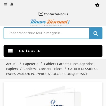


shopping_basket
mail_outline
Contactez-nous
view_headline
CATÉGORIES
Accueil
Papeterie
Cahiers Carnets Blocs Agendas
Papiers
Cahiers - Carnets - Blocs
CAHIER DESSIN 48
PAGES 240x320 POLYPRO INCOLORE CONQUERANT