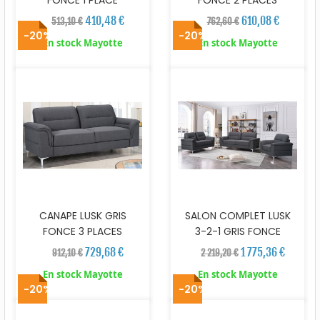
410,48 €
610,08 €
513,10 €
762,60 €
-20%
-20%
En stock Mayotte
En stock Mayotte
CANAPE LUSK GRIS
SALON COMPLET LUSK
FONCE 3 PLACES
3-2-1 GRIS FONCE
729,68 €
1 775,36 €
912,10 €
2 219,20 €
En stock Mayotte
En stock Mayotte
-20%
-20%