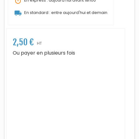
timer
En express : aujourd'hui avant 18h00
local_shipping
En standard : entre aujourd'hui et demain
2,50 €
HT
Ou payer en plusieurs fois