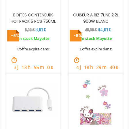
BOITES CONTENEURS
CUISEUR A RIZ 7LINE 2,2L
HOTPACK 5 PCS 750ML
900W BLANC
8,01 €
44,01 €
8,90 €
48,90 €
-6%
-8%
En stock Mayotte
En stock Mayotte
L'offre expire dans:
L'offre expire dans:
timer
timer
j
h
m
s
j
h
m
s
3
13
55
58
4
18
29
39