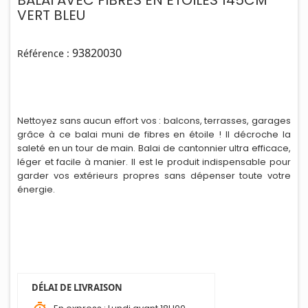
BALAI AVEC FIBRES EN ETOILES 145CM
VERT BLEU
93820030
Référence :
Nettoyez sans aucun effort vos : balcons, terrasses, garages
grâce à ce balai muni de fibres en étoile ! Il décroche la
saleté en un tour de main. Balai de cantonnier ultra efficace,
léger et facile à manier. Il est le produit indispensable pour
garder vos extérieurs propres sans dépenser toute votre
énerg
i
e.
DÉLAI DE LIVRAISON