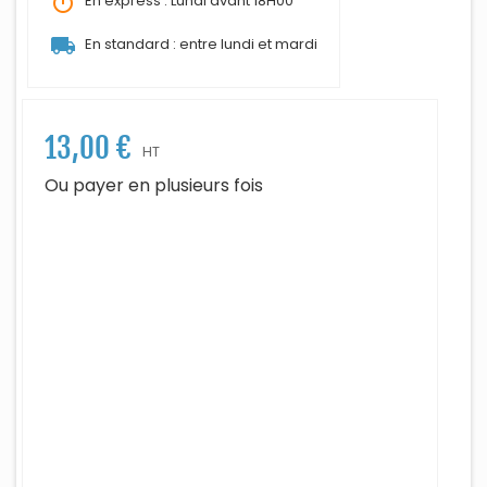
timer
En express : Lundi avant 18H00
local_shipping
En standard : entre lundi et mardi
13,00 €
HT
Ou payer en plusieurs fois