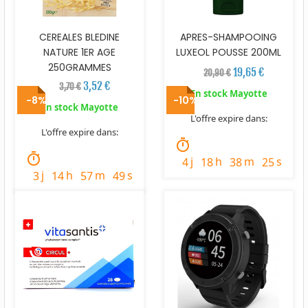
CEREALES BLEDINE
APRES-SHAMPOOING
NATURE 1ER AGE
LUXEOL POUSSE 200ML
250GRAMMES
19,65 €
20,90 €
3,52 €
3,70 €
En stock Mayotte
-8%
-10%
En stock Mayotte
L'offre expire dans:
L'offre expire dans:
timer
timer
j
h
m
s
4
18
38
24
j
h
m
s
3
14
57
48