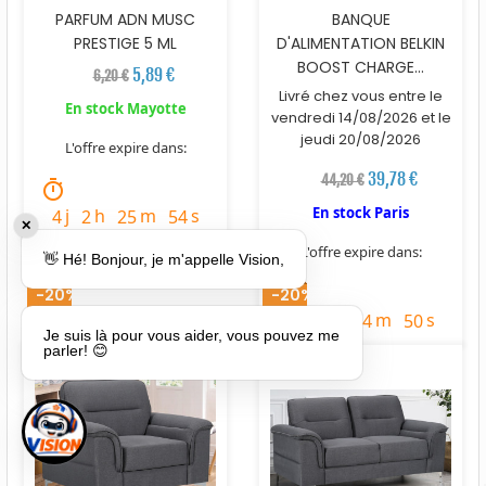
PARFUM ADN MUSC
BANQUE
PRESTIGE 5 ML
D'ALIMENTATION BELKIN
BOOST CHARGE...
5,89 €
6,20 €
Livré chez vous entre le
En stock Mayotte
vendredi 14/08/2026 et le
jeudi 20/08/2026
L'offre expire dans:
39,78 €
44,20 €
timer
En stock Paris
j
h
m
s
4
2
25
53
✕
L'offre expire dans:
👋 Hé! Bonjour, je m'appelle Vision,
timer
-20%
-20%
j
h
m
s
2
1
34
49
Je suis là pour vous aider, vous pouvez me
parler! 😊