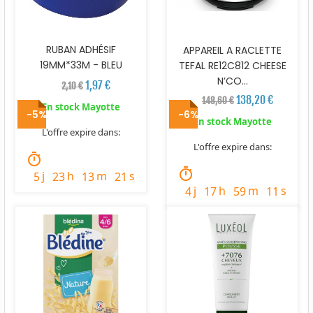
RUBAN ADHÉSIF
APPAREIL A RACLETTE
19MM*33M - BLEU
TEFAL RE12C812 CHEESE
N’CO...
1,97 €
2,10 €
138,20 €
148,60 €
En stock Mayotte
-5%
-6%
En stock Mayotte
L'offre expire dans:
L'offre expire dans:
timer
timer
j
h
m
s
5
23
13
20
j
h
m
s
4
17
59
10