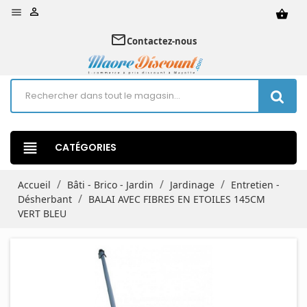


shopping_basket
mail_outline
Contactez-nous
view_headline
CATÉGORIES
Accueil
Bâti - Brico - Jardin
Jardinage
Entretien -
Désherbant
BALAI AVEC FIBRES EN ETOILES 145CM
VERT BLEU