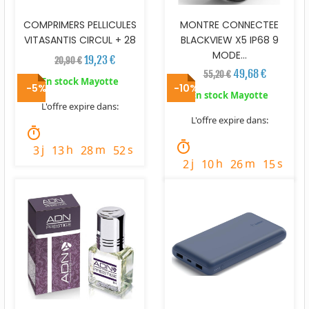
COMPRIMERS PELLICULES
MONTRE CONNECTEE
VITASANTIS CIRCUL + 28
BLACKVIEW X5 IP68 9
MODE...
19,23 €
20,90 €
49,68 €
55,20 €
En stock Mayotte
-5%
-10%
En stock Mayotte
L'offre expire dans:
L'offre expire dans:
timer
timer
j
h
m
s
3
13
28
51
j
h
m
s
2
10
26
14