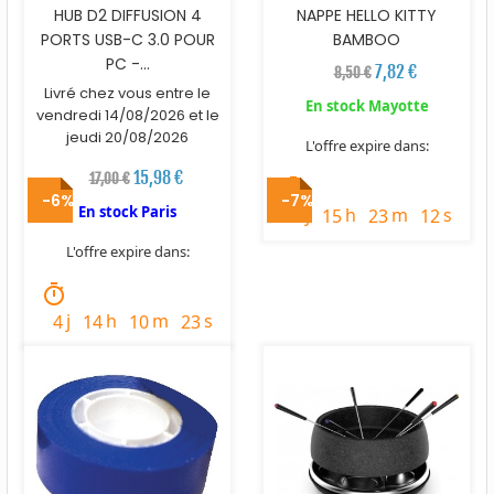
HUB D2 DIFFUSION 4
NAPPE HELLO KITTY
PORTS USB-C 3.0 POUR
BAMBOO
PC -...
7,82 €
8,50 €
Livré chez vous entre le
En stock Mayotte
vendredi 14/08/2026 et le
jeudi 20/08/2026
L'offre expire dans:
15,98 €
17,00 €
timer
-6%
-7%
En stock Paris
j
h
m
s
2
15
23
11
L'offre expire dans:
timer
j
h
m
s
4
14
10
22