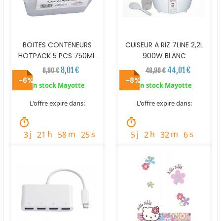
BOITES CONTENEURS
CUISEUR A RIZ 7LINE 2,2L
HOTPACK 5 PCS 750ML
900W BLANC
8,01 €
44,01 €
8,90 €
48,90 €
-6%
-8%
En stock Mayotte
En stock Mayotte
L'offre expire dans:
L'offre expire dans:
timer
timer
j
h
m
s
j
h
m
s
3
21
58
24
5
2
32
5