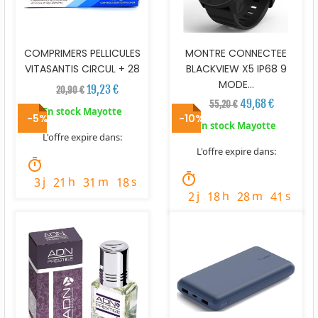
COMPRIMERS PELLICULES
MONTRE CONNECTEE
VITASANTIS CIRCUL + 28
BLACKVIEW X5 IP68 9
MODE...
19,23 €
20,90 €
49,68 €
55,20 €
En stock Mayotte
-5%
-10%
En stock Mayotte
L'offre expire dans:
L'offre expire dans:
timer
timer
j
h
m
s
3
21
31
17
j
h
m
s
2
18
28
40