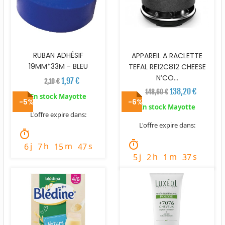
RUBAN ADHÉSIF
APPAREIL A RACLETTE
19MM*33M - BLEU
TEFAL RE12C812 CHEESE
N’CO...
1,97 €
2,10 €
138,20 €
148,60 €
En stock Mayotte
-5%
-6%
En stock Mayotte
L'offre expire dans:
L'offre expire dans:
timer
timer
j
h
m
s
6
7
15
46
j
h
m
s
5
2
1
36