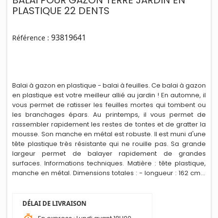
BALAI POUR GAZON TERRE JARDIN EN
PLASTIQUE 22 DENTS
93819641
Référence :
Balai à gazon en plastique - balai à feuilles. Ce balai à gazon
en plastique est votre meilleur allié au jardin ! En automne, il
vous permet de ratisser les feuilles mortes qui tombent ou
les branchages épars. Au printemps, il vous permet de
rassembler rapidement les restes de tontes et de gratter la
mousse. Son manche en métal est robuste. Il est muni d'une
tête plastique très résistante qui ne rouille pas. Sa grande
largeur permet de balayer rapidement de grandes
surfaces. Informations techniques. Matière : tête plastique,
manche en métal. D
i
mensions totales : - longueur : 162 cm -
largeur de balayage : 55 cm - tête : 22 dents.
DÉLAI DE LIVRAISON