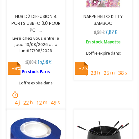
HUB D2 DIFFUSION 4
NAPPE HELLO KITTY
PORTS USB-C 3.0 POUR
BAMBOO
PC -...
7,82 €
8,50 €
Livré chez vous entre le
En stock Mayotte
jeudi 13/08/2026 et le
lundi 17/08/2026
L'offre expire dans:
15,98 €
17,00 €
timer
-6%
-7%
En stock Paris
j
h
m
s
2
23
25
37
L'offre expire dans:
timer
j
h
m
s
4
22
12
48