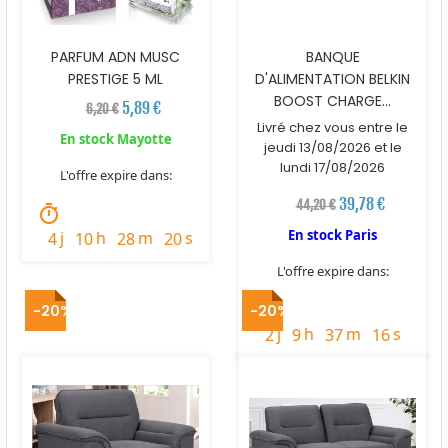
PARFUM ADN MUSC
BANQUE
PRESTIGE 5 ML
D'ALIMENTATION BELKIN
BOOST CHARGE...
5,89 €
6,20 €
Livré chez vous entre le
En stock Mayotte
jeudi 13/08/2026 et le
lundi 17/08/2026
L'offre expire dans:
39,78 €
44,20 €
timer
En stock Paris
j
h
m
s
4
10
28
19
L'offre expire dans:
timer
-20%
-20%
j
h
m
s
2
9
37
15