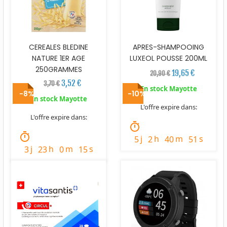
CEREALES BLEDINE
APRES-SHAMPOOING
NATURE 1ER AGE
LUXEOL POUSSE 200ML
250GRAMMES
19,65 €
20,90 €
3,52 €
3,70 €
En stock Mayotte
-8%
-10%
En stock Mayotte
L'offre expire dans:
L'offre expire dans:
timer
timer
j
h
m
s
5
2
40
50
j
h
m
s
3
23
0
14