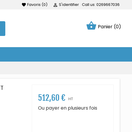
Favoris
(
0
)
S'identifier
Call us:
0269667036
favorite

shopping_basket
Panier
(0)
FT
512,60 €
HT
Ou payer en plusieurs fois