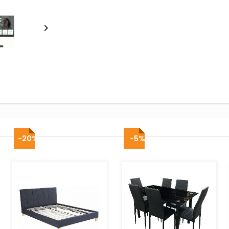

-20%
-5%
AJOUTER AU PANIER
AJOUTER AU PANIER