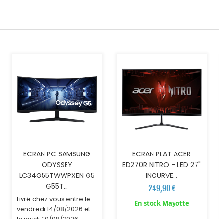
AJOUTER AU PANIER
AJOUTER AU PANIER
ECRAN PC SAMSUNG
ECRAN PLAT ACER
ODYSSEY
ED270R NITRO - LED 27"
LC34G55TWWPXEN G5
INCURVE...
G55T...
249,90 €
Livré chez vous entre le
En stock Mayotte
vendredi 14/08/2026 et
le jeudi 20/08/2026