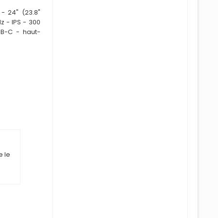
- 24" (23.8"
z - IPS - 300
SB-C - haut-
e le