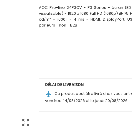
AOC Pro-line 24P3CV - P3 Series - écran LED 
visual
i
sable) - 1920 x 1080 Full HD (1080p) @ 75 H
cd/m² - 1000:1 - 4 ms - HDMI, DisplayPort, U
parleurs - noir - B2B
DÉLAI DE LIVRAISON
airplanemode_active
Ce produit peut être livré chez vous entr
vendredi 14/08/2026 et le jeudi 20/08/2026
zoom_out_map