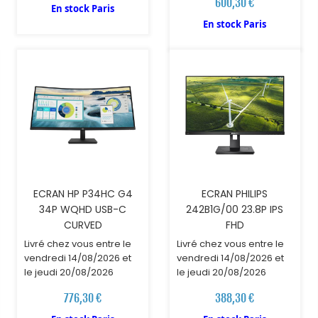
600,30 €
En stock Paris
AJOUTER AU PANIER
AJOUTER AU PANIER
En stock Paris
ECRAN HP P34HC G4
ECRAN PHILIPS
34P WQHD USB-C
242B1G/00 23.8P IPS
CURVED
FHD
Livré chez vous entre le
Livré chez vous entre le
vendredi 14/08/2026 et
vendredi 14/08/2026 et
le jeudi 20/08/2026
le jeudi 20/08/2026
776,30 €
388,30 €