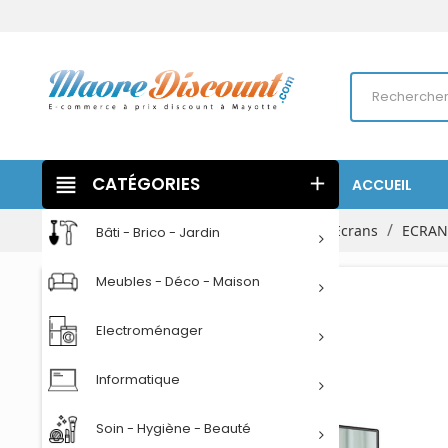
view_headline
CATÉGORIES
add
ACCUEIL
Accueil
Informatique
Ordinateurs
Ecrans
ECRAN 
Bâti - Brico - Jardin
Meubles - Déco - Maison
Electroménager
Informatique
Soin - Hygiène - Beauté