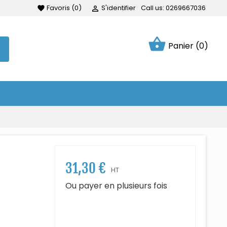
Favoris
(
0
)
S'identifier
Call us:
0269667036
favorite

shopping_basket
Panier
(0)
31,30 €
HT
Ou payer en plusieurs fois