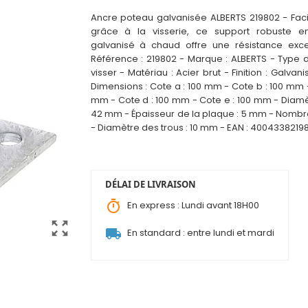
Ancre poteau galvanisée ALBERTS 219802 - Facil
grâce à la visserie, ce support robuste en
galvanisé à chaud offre une résistance exce
Référence : 219802 - Marque : ALBERTS - Type de
visser - Matériau : Acier brut - Finition : Galva
Dimens
i
ons : Cote a : 100 mm - Cote b : 100 mm -
mm - Cote d : 100 mm - Cote e : 100 mm - Diamè
42 mm - Épaisseur de la plaque : 5 mm - Nombre
- Diamètre des trous : 10 mm - EAN : 4004338219
DÉLAI DE LIVRAISON
timer
En express : Lundi avant 18H00
zoom_out_map
local_shipping
En standard : entre lundi et mardi