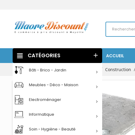
view_headline
CATÉGORIES
add
ACCUEIL
Accueil
Bâti - Brico - Jardin
Bâtiment
Construction
Bâti - Brico - Jardin
Meubles - Déco - Maison
Electroménager
Informatique
Soin - Hygiène - Beauté