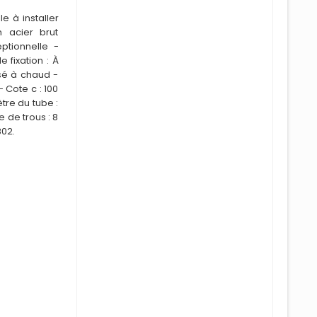
e à installer
 acier brut
ptionnelle -
 fixation : À
nisé à chaud -
 Cote c : 100
tre du tube :
 de trous : 8
802.