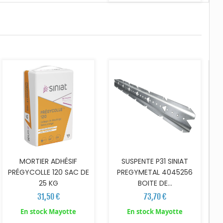
AJOUTER AU PANIER
AJOUTER AU PANIER
MORTIER ADHÉSIF
SUSPENTE P31 SINIAT
PRÉGYCOLLE 120 SAC DE
PREGYMETAL 4045256
25 KG
BOITE DE...
31,50 €
73,70 €
AJOUTER AU PANIER
AJOUTER AU PANIER
En stock Mayotte
En stock Mayotte