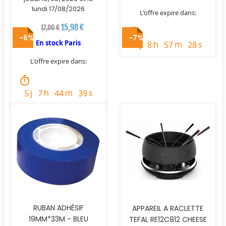
lundi 17/08/2026
L'offre expire dans:
15,98 €
17,00 €
timer
-6%
-7%
En stock Paris
j
h
m
s
3
8
57
27
L'offre expire dans:
timer
j
h
m
s
5
7
44
38
RUBAN ADHÉSIF
APPAREIL A RACLETTE
19MM*33M - BLEU
TEFAL RE12C812 CHEESE