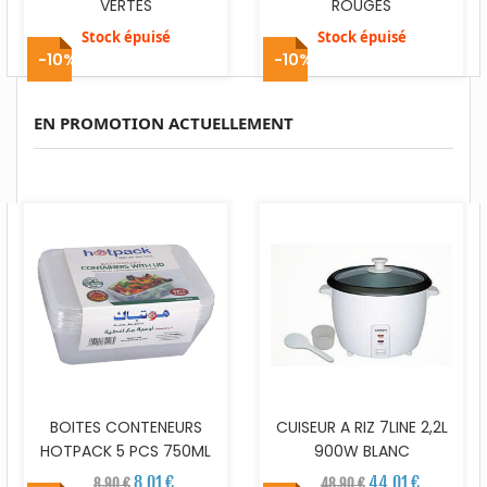
VERTES
ROUGES
Stock épuisé
Stock épuisé
-10%
-10%
EN PROMOTION ACTUELLEMENT
BOITES CONTENEURS
CUISEUR A RIZ 7LINE 2,2L
HOTPACK 5 PCS 750ML
900W BLANC
8,01 €
44,01 €
8,90 €
48,90 €