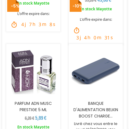
55,20 €
En stock Mayotte
-5%
-10%
En stock Mayotte
L'offre expire dans:
L'offre expire dans:
j
h
m
s
timer
4
7
3
7
timer
j
h
m
s
3
4
0
30
PARFUM ADN MUSC
BANQUE
PRESTIGE 5 ML
D'ALIMENTATION BELKIN
BOOST CHARGE...
5,89 €
6,20 €
Livré chez vous entre le
En stock Mayotte