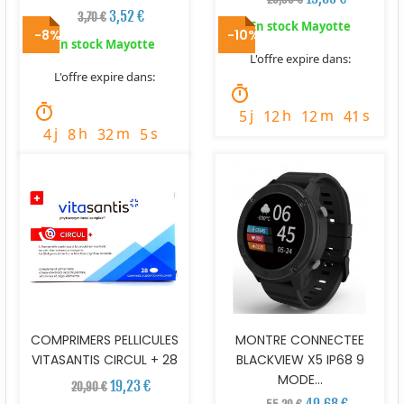
3,52 €
3,70 €
En stock Mayotte
-8%
-10%
En stock Mayotte
L'offre expire dans:
L'offre expire dans:
timer
timer
j
h
m
s
5
12
12
40
j
h
m
s
4
8
32
4
COMPRIMERS PELLICULES
MONTRE CONNECTEE
VITASANTIS CIRCUL + 28
BLACKVIEW X5 IP68 9
MODE...
19,23 €
20,90 €
49,68 €