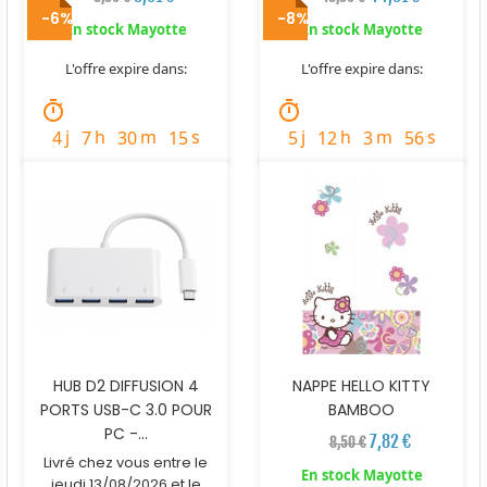
-6%
-8%
En stock Mayotte
En stock Mayotte
L'offre expire dans:
L'offre expire dans:
timer
timer
j
h
m
s
j
h
m
s
4
7
30
14
5
12
3
55
HUB D2 DIFFUSION 4
NAPPE HELLO KITTY
PORTS USB-C 3.0 POUR
BAMBOO
PC -...
7,82 €
8,50 €
Livré chez vous entre le
En stock Mayotte
jeudi 13/08/2026 et le