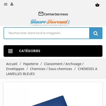


shopping_basket
mail_outline
Contactez-nous
view_headline
CATÉGORIES
Accueil
Papeterie
Classement / Archivage /
Enveloppes
Chemises / Sous-chemises
CHEMISES A
LAMELLES BLEUES