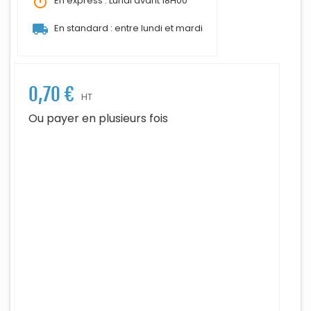
timer
En express : Lundi avant 18H00
local_shipping
En standard : entre lundi et mardi
0,70 €
HT
Ou payer en plusieurs fois