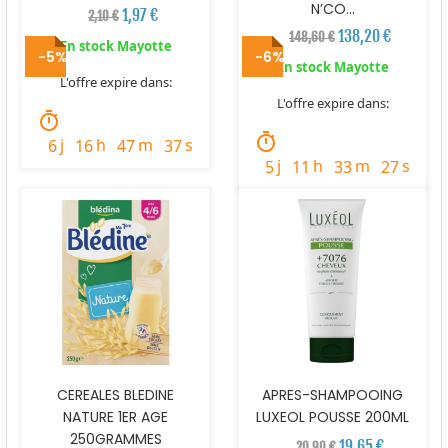
N’CO...
1,97 €
2,10 €
138,20 €
148,60 €
En stock Mayotte
-5%
-6%
En stock Mayotte
L'offre expire dans:
L'offre expire dans:
timer
timer
j
h
m
s
6
16
47
36
j
h
m
s
5
11
33
26
CEREALES BLEDINE
APRES-SHAMPOOING
NATURE 1ER AGE
LUXEOL POUSSE 200ML
250GRAMMES
19,65 €
20,90 €