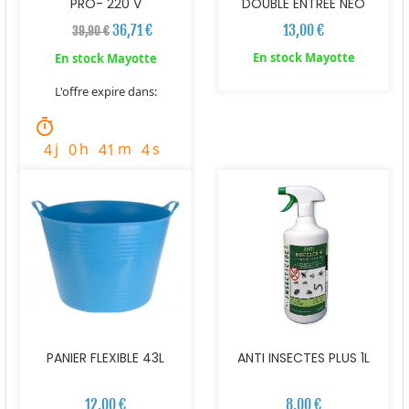
PRO- 220 V
DOUBLE ENTREE NEO
36,71 €
13,00 €
39,90 €
En stock Mayotte
En stock Mayotte
L'offre expire dans:
timer
j
h
m
s
4
0
41
3
PANIER FLEXIBLE 43L
ANTI INSECTES PLUS 1L
12,00 €
8,00 €