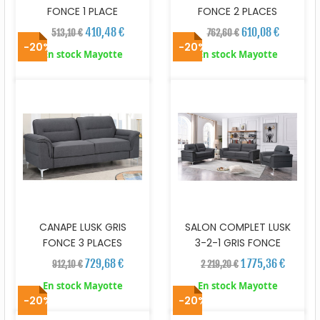
FONCE 1 PLACE
FONCE 2 PLACES
410,48 €
610,08 €
513,10 €
762,60 €
-20%
-20%
En stock Mayotte
En stock Mayotte
CANAPE LUSK GRIS
SALON COMPLET LUSK
FONCE 3 PLACES
3-2-1 GRIS FONCE
729,68 €
1 775,36 €
912,10 €
2 219,20 €
En stock Mayotte
En stock Mayotte
-20%
-20%