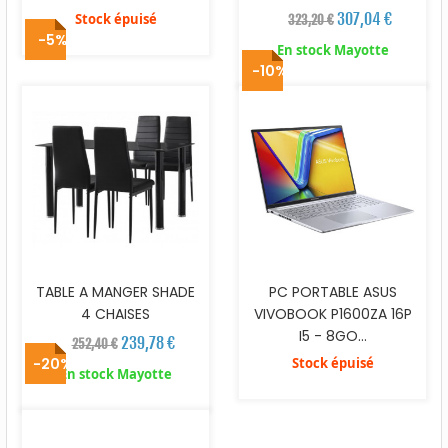
307,04 €
Stock épuisé
323,20 €
-5%
En stock Mayotte
-10%
TABLE A MANGER SHADE
PC PORTABLE ASUS
4 CHAISES
VIVOBOOK P1600ZA 16P
I5 - 8GO...
239,78 €
252,40 €
-20%
Stock épuisé
En stock Mayotte