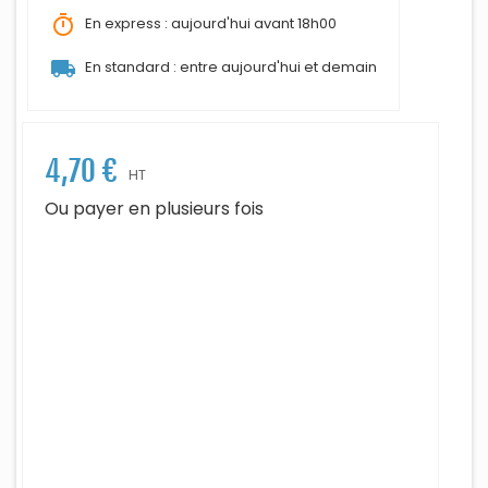
timer
En express : aujourd'hui avant 18h00
local_shipping
En standard : entre aujourd'hui et demain
4,70 €
HT
Ou payer en plusieurs fois