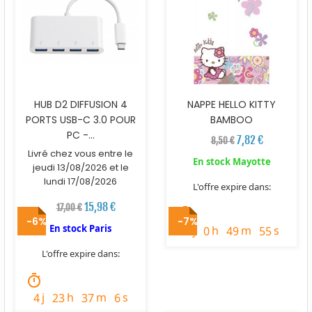
HUB D2 DIFFUSION 4
NAPPE HELLO KITTY
PORTS USB-C 3.0 POUR
BAMBOO
PC -...
7,82 €
8,50 €
Livré chez vous entre le
En stock Mayotte
jeudi 13/08/2026 et le
lundi 17/08/2026
L'offre expire dans:
15,98 €
17,00 €
timer
-6%
-7%
En stock Paris
j
h
m
s
3
0
49
54
L'offre expire dans:
timer
j
h
m
s
4
23
37
5