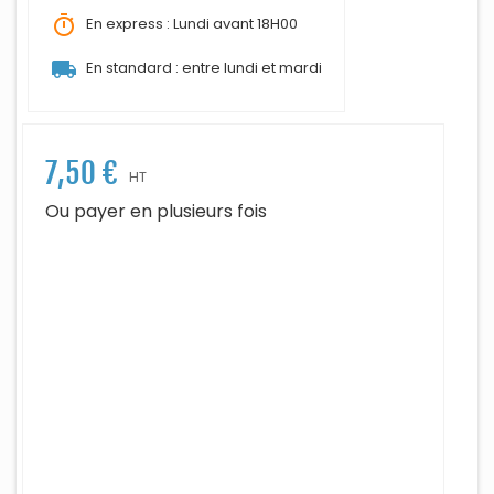
timer
En express : Lundi avant 18H00
local_shipping
En standard : entre lundi et mardi
7,50 €
HT
Ou payer en plusieurs fois