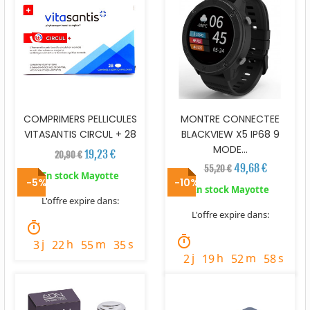
COMPRIMERS PELLICULES
MONTRE CONNECTEE
VITASANTIS CIRCUL + 28
BLACKVIEW X5 IP68 9
MODE...
19,23 €
20,90 €
49,68 €
55,20 €
En stock Mayotte
-5%
-10%
En stock Mayotte
L'offre expire dans:
L'offre expire dans:
timer
timer
j
h
m
s
3
22
55
34
j
h
m
s
2
19
52
57