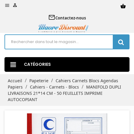


shopping_basket
mail_outline
Contactez-nous
view_headline
CATÉGORIES
Accueil
Papeterie
Cahiers Carnets Blocs Agendas
Papiers
Cahiers - Carnets - Blocs
MANIFOLD DUPLI
LIVRAISONS 21*14 CM - 50 FEUILLETS IMPRIME
AUTOCOPIANT