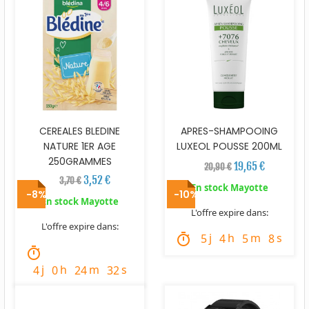
CEREALES BLEDINE
APRES-SHAMPOOING
NATURE 1ER AGE
LUXEOL POUSSE 200ML
250GRAMMES
19,65 €
20,90 €
3,52 €
3,70 €
En stock Mayotte
-8%
-10%
En stock Mayotte
L'offre expire dans:
L'offre expire dans:
j
h
m
s
timer
5
4
5
7
timer
j
h
m
s
4
0
24
31