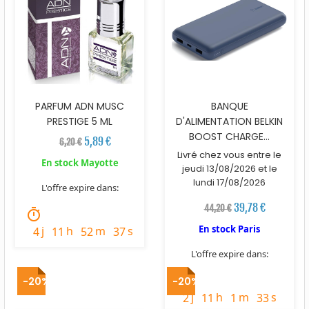
PARFUM ADN MUSC
BANQUE
PRESTIGE 5 ML
D'ALIMENTATION BELKIN
BOOST CHARGE...
5,89 €
6,20 €
Livré chez vous entre le
En stock Mayotte
jeudi 13/08/2026 et le
lundi 17/08/2026
L'offre expire dans:
39,78 €
44,20 €
timer
En stock Paris
j
h
m
s
4
11
52
36
L'offre expire dans:
timer
-20%
-20%
j
h
m
s
2
11
1
32