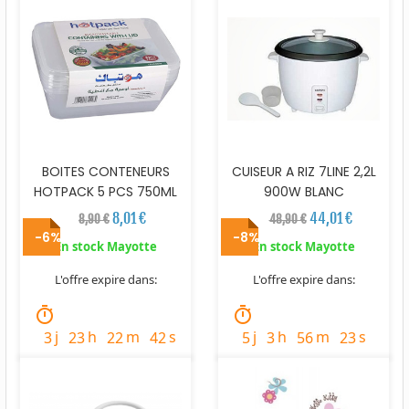
BOITES CONTENEURS
CUISEUR A RIZ 7LINE 2,2L
HOTPACK 5 PCS 750ML
900W BLANC
8,01 €
44,01 €
8,90 €
48,90 €
-6%
-8%
En stock Mayotte
En stock Mayotte
L'offre expire dans:
L'offre expire dans:
timer
timer
j
h
m
s
j
h
m
s
3
23
22
41
5
3
56
22