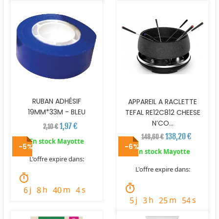
RUBAN ADHÉSIF
APPAREIL A RACLETTE
19MM*33M - BLEU
TEFAL RE12C812 CHEESE
N’CO...
1,97 €
2,10 €
138,20 €
148,60 €
En stock Mayotte
-5%
-6%
En stock Mayotte
L'offre expire dans:
L'offre expire dans:
timer
timer
j
h
m
s
6
8
40
3
j
h
m
s
5
3
25
53