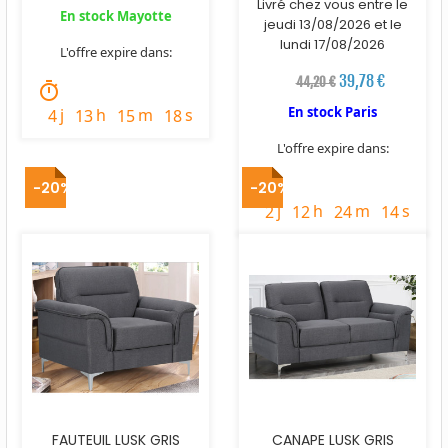
Livré chez vous entre le
En stock Mayotte
jeudi 13/08/2026 et le
lundi 17/08/2026
L'offre expire dans:
39,78 €
44,20 €
timer
En stock Paris
j
h
m
s
4
13
15
17
L'offre expire dans:
timer
-20%
-20%
j
h
m
s
2
12
24
13
FAUTEUIL LUSK GRIS
CANAPE LUSK GRIS