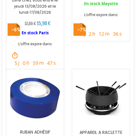
Livré chez vous entre le
En stock Mayotte
jeudi 13/08/2026 et le
lundi 17/08/2026
L'offre expire dans:
15,98 €
17,00 €
timer
-6%
-7%
En stock Paris
j
h
m
s
3
2
12
35
L'offre expire dans:
timer
j
h
m
s
5
0
59
46
RUBAN ADHÉSIF
APPAREIL A RACLETTE