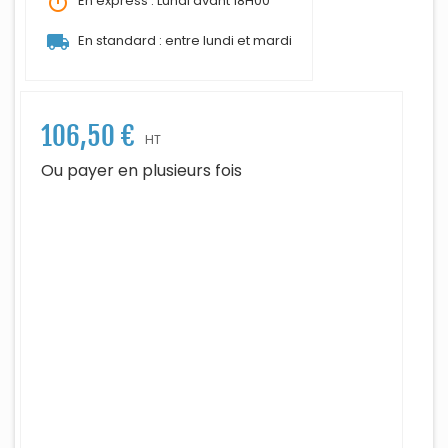
timer
En express : Lundi avant 18H00
local_shipping
En standard : entre lundi et mardi
106,50 €
HT
Ou payer en plusieurs fois