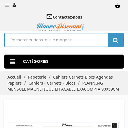


shopping_basket
mail_outline
Contactez-nous
view_headline
CATÉGORIES
Accueil
Papeterie
Cahiers Carnets Blocs Agendas
Papiers
Cahiers - Carnets - Blocs
PLANNING
MENSUEL MAGNETIQUE EFFACABLE EXACOMPTA 90X59CM