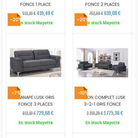
FONCE 1 PLACE
FONCE 2 PLACES
410,48 €
610,08 €
513,10 €
762,60 €
-20%
-20%
En stock Mayotte
En stock Mayotte
-7%
-10%
CANAPE LUSK GRIS
SALON COMPLET LUSK
FONCE 3 PLACES
3-2-1 GRIS FONCE
729,68 €
1 775,36 €
912,10 €
2 219,20 €
En stock Mayotte
En stock Mayotte