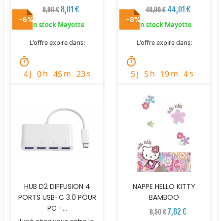
8,01 €
44,01 €
8,90 €
48,90 €
-6%
-8%
En stock Mayotte
En stock Mayotte
L'offre expire dans:
L'offre expire dans:
timer
timer
j
h
m
s
j
h
m
s
4
0
45
22
5
5
19
3
HUB D2 DIFFUSION 4
NAPPE HELLO KITTY
PORTS USB-C 3.0 POUR
BAMBOO
PC -...
7,82 €
8,50 €