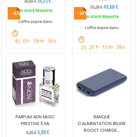
19,23 €
20,90 €
49,68 €
55,20 €
En stock Mayotte
-5%
-10%
En stock Mayotte
L'offre expire dans:
L'offre expire dans:
timer
timer
j
h
m
s
4
0
18
15
j
h
m
s
2
21
15
38
PARFUM ADN MUSC
BANQUE
PRESTIGE 5 ML
D'ALIMENTATION BELKIN
BOOST CHARGE...
5,89 €
6,20 €