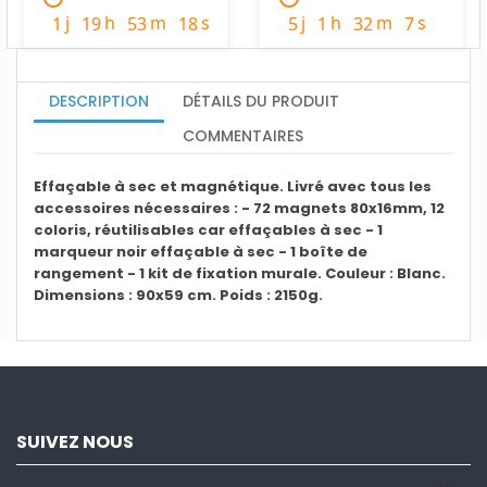
j
h
m
s
j
h
m
s
1
19
53
17
5
1
32
6
DESCRIPTION
DÉTAILS DU PRODUIT
COMMENTAIRES
Effaçable à sec et magnétique. Livré avec tous les
accessoires nécessaires : - 72 magnets 80x16mm, 12
coloris, réutilisables car effaçables à sec - 1
marqueur noir effaçable à sec - 1 boîte de
rangement - 1 kit de fixation murale. Couleur
: Blanc.
Dimensions : 90x59 cm. Poids : 2150g.
SUIVEZ NOUS