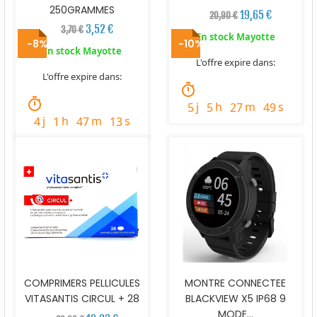
250GRAMMES
19,65 €
20,90 €
3,52 €
3,70 €
En stock Mayotte
-8%
-10%
En stock Mayotte
L'offre expire dans:
L'offre expire dans:
timer
timer
j
h
m
s
5
5
27
48
j
h
m
s
4
1
47
12
COMPRIMERS PELLICULES
MONTRE CONNECTEE
VITASANTIS CIRCUL + 28
BLACKVIEW X5 IP68 9
MODE...