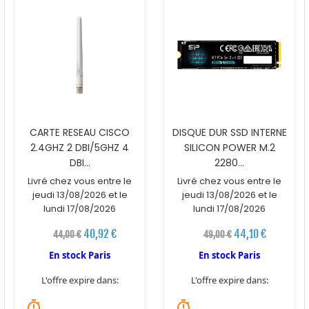
CARTE RESEAU CISCO
DISQUE DUR SSD INTERNE
2.4GHZ 2 DBI/5GHZ 4
SILICON POWER M.2
DBI...
2280...
Livré chez vous entre le
Livré chez vous entre le
jeudi 13/08/2026 et le
jeudi 13/08/2026 et le
lundi 17/08/2026
lundi 17/08/2026
40,92 €
44,10 €
44,00 €
49,00 €
En stock Paris
En stock Paris
L'offre expire dans:
L'offre expire dans:
timer
timer