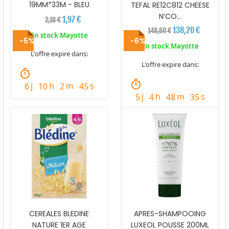
19MM*33M - BLEU
TEFAL RE12C812 CHEESE
N’CO...
1,97 €
2,10 €
138,20 €
148,60 €
En stock Mayotte
-5%
-6%
En stock Mayotte
L'offre expire dans:
L'offre expire dans:
timer
timer
j
h
m
s
6
10
2
44
j
h
m
s
5
4
48
34
CEREALES BLEDINE
APRES-SHAMPOOING
NATURE 1ER AGE
LUXEOL POUSSE 200ML