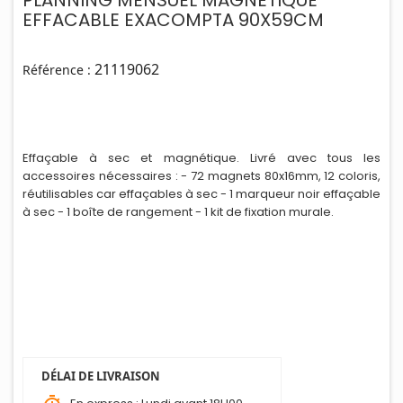
PLANNING MENSUEL MAGNETIQUE
EFFACABLE EXACOMPTA 90X59CM
21119062
Référence :
Effaçable à sec et magnétique. Livré avec tous les
accessoires nécessaires : - 72 magnets 80x16mm, 12 coloris,
réut
i
lisables car effaçables à sec - 1 marqueur noir effaçable
à sec - 1 boîte de rangement - 1 kit de fixation murale.
DÉLAI DE LIVRAISON