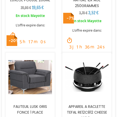
LUXEOL POUSSE 200ML
NATURE 1ER AGE
250GRAMMES
19,65 €
20,90 €
3,52 €
3,70 €
En stock Mayotte
-7%
En stock Mayotte
L'offre expire dans:
L'offre expire dans:
timer
timer
-20%
j
h
m
s
4
5
16
58
j
h
m
s
3
1
36
22
FAUTEUIL LUSK GRIS
APPAREIL A RACLETTE
FONCE 1 PLACE
TEFAL RE12C812 CHEESE