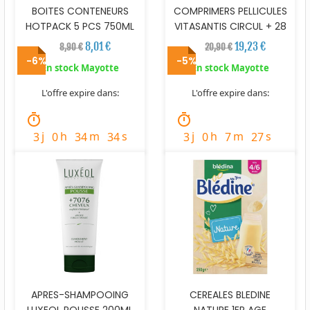
BOITES CONTENEURS
COMPRIMERS PELLICULES
HOTPACK 5 PCS 750ML
VITASANTIS CIRCUL + 28
8,01 €
19,23 €
8,90 €
20,90 €
-6%
-5%
En stock Mayotte
En stock Mayotte
L'offre expire dans:
L'offre expire dans:
timer
timer
j
h
m
s
j
h
m
s
3
0
34
32
3
0
7
25
APRES-SHAMPOOING
CEREALES BLEDINE