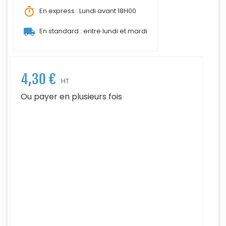
timer
En express : Lundi avant 18H00
local_shipping
En standard : entre lundi et mardi
4,30 €
HT
Ou payer en plusieurs fois