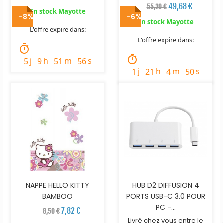
49,68 €
55,20 €
En stock Mayotte
-8%
-6%
En stock Mayotte
L'offre expire dans:
L'offre expire dans:
timer
timer
j
h
m
s
5
9
51
54
j
h
m
s
1
21
4
48
NAPPE HELLO KITTY
HUB D2 DIFFUSION 4
BAMBOO
PORTS USB-C 3.0 POUR
PC -...
7,82 €
8,50 €
Livré chez vous entre le