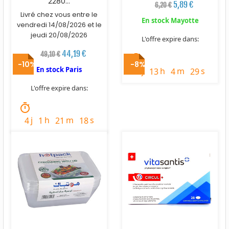
2280...
5,89 €
6,20 €
Livré chez vous entre le
En stock Mayotte
vendredi 14/08/2026 et le
jeudi 20/08/2026
L'offre expire dans:
44,19 €
49,10 €
timer
-10%
-8%
En stock Paris
j
h
m
s
3
13
4
27
L'offre expire dans:
timer
j
h
m
s
4
1
21
16