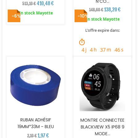
N’CO...
410,48 €
513,10 €
138,20 €
148,60 €
En stock Mayotte
-6%
-10%
En stock Mayotte
L'offre expire dans:
timer
j
h
m
s
4
4
37
44
RUBAN ADHÉSIF
MONTRE CONNECTEE
19MM*33M - BLEU
BLACKVIEW X5 IP68 9
MODE...
1,97 €
2,10 €