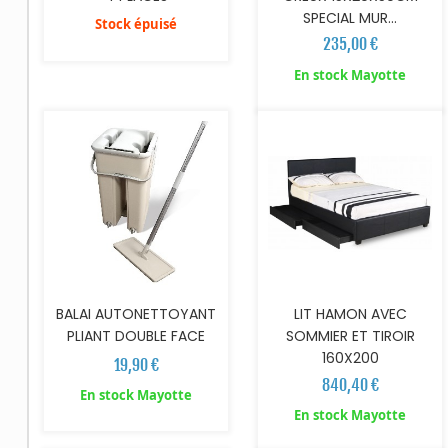
SPECIAL MUR...
Stock épuisé
235,00 €
AJOUTER AU PANIER
AJOUTER AU PANIER
En stock Mayotte
BALAI AUTONETTOYANT
LIT HAMON AVEC
PLIANT DOUBLE FACE
SOMMIER ET TIROIR
160X200
19,90 €
840,40 €
En stock Mayotte
AJOUTER AU PANIER
En stock Mayotte