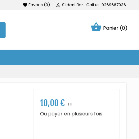
Favoris
(
0
)
S'identifier
Call us:
0269667036
favorite

shopping_basket
Panier
(0)
10,00 €
HT
Ou payer en plusieurs fois