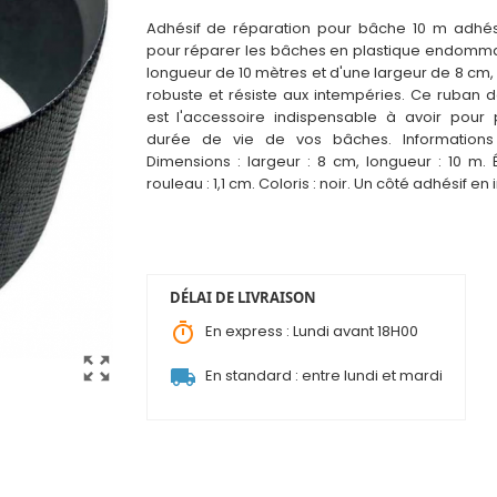
Adhésif de réparation pour bâche 10 m adhésif
pour réparer les bâches en plastique endomm
longueur de 10 mètres et d'une largeur de 8 cm,
robuste et résiste aux intempéries. Ce ruban d
est l'accessoire indispensable à avo
i
r pour 
durée de vie de vos bâches. Informations 
Dimensions : largeur : 8 cm, longueur : 10 m. 
rouleau : 1,1 cm. Coloris : noir. Un côté adhésif en i
DÉLAI DE LIVRAISON
timer
En express : Lundi avant 18H00
zoom_out_map
local_shipping
En standard : entre lundi et mardi