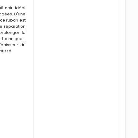
 noir, idéal
agées. D'une
 ce ruban est
e réparation
prolonger la
techniques.
Épaisseur du
ntissé.