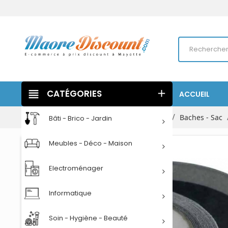
view_headline
CATÉGORIES
add
ACCUEIL
Accueil
Bâti - Brico - Jardin
Jardinage
Baches - Sac
Bâti - Brico - Jardin
Meubles - Déco - Maison
Electroménager
Informatique
Soin - Hygiène - Beauté