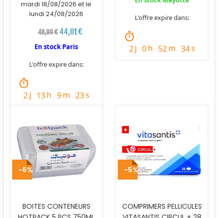
mardi 18/08/2026 et le
lundi 24/08/2026
L'offre expire dans:
44,01 €
48,90 €
timer
En stock Paris
j
h
m
s
2
0
52
33
L'offre expire dans:
timer
j
h
m
s
2
13
9
22
-6%
-5%
BOITES CONTENEURS
COMPRIMERS PELLICULES
HOTPACK 5 PCS 750ML
VITASANTIS CIRCUL + 28