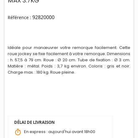
MAX 3.7KG
92820000
Référence :
Idéale pour manœuvrer votre remorque facilement. Cette
roue jockey se fixe facilement à votre remorque. Dimens
i
ons
: h. 57,5 à 79 cm. Roue : Ø 20 cm. Tube de fixation : Ø 3 cm.
Matière : métal. Poids : 3,7 kg environ. Coloris : gris et noir.
Charge max. : 180 kg. Roue pleine.
DÉLAI DE LIVRAISON
timer
En express : aujourd'hui avant 18h00