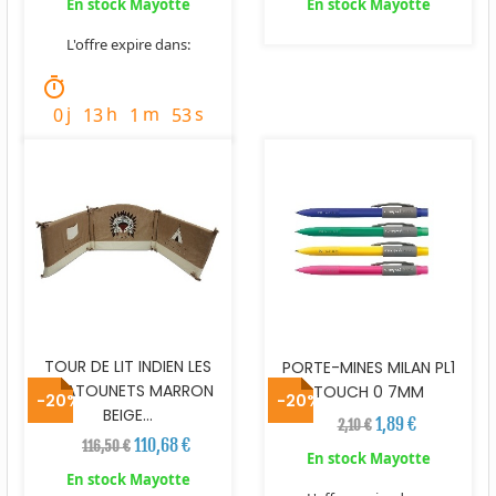
En stock Mayotte
En stock Mayotte
L'offre expire dans:
timer
j
h
m
s
0
13
1
52
TOUR DE LIT INDIEN LES
PORTE-MINES MILAN PL1
CHATOUNETS MARRON
TOUCH 0 7MM
-20%
-20%
BEIGE...
1,89 €
2,10 €
110,68 €
116,50 €
En stock Mayotte
En stock Mayotte