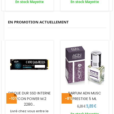
En stock Mayotte
En stock Mayotte
EN PROMOTION ACTUELLEMENT
DISQUE DUR SSD INTERNE
PARFUM ADN MUSC
-10%
-8%
SILICON POWER M.2
PRESTIGE 5 ML
2280...
5,89 €
6,20 €
Livré chez vous entre le
En stock Mayotte