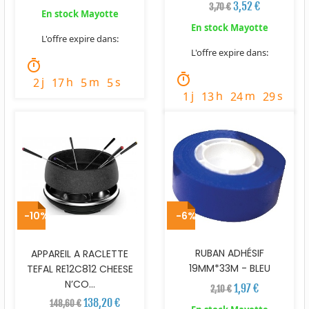
3,52 €
3,70 €
En stock Mayotte
En stock Mayotte
L'offre expire dans:
L'offre expire dans:
timer
timer
j
h
m
s
2
17
5
4
j
h
m
s
1
13
24
28
-10%
-6%
RUBAN ADHÉSIF
APPAREIL A RACLETTE
19MM*33M - BLEU
TEFAL RE12C812 CHEESE
N’CO...
1,97 €
2,10 €
138,20 €
148,60 €