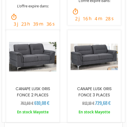
L'offre expire dans:
L'offre expire dans:
timer
timer
j
h
m
s
2
16
4
27
j
h
m
s
3
23
39
35
CANAPE LUSK GRIS
CANAPE LUSK GRIS
FONCE 2 PLACES
FONCE 3 PLACES
610,08 €
729,68 €
762,60 €
912,10 €
En stock Mayotte
En stock Mayotte