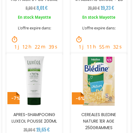
8,01 €
19,23 €
8,90 €
20,90 €
En stock Mayotte
En stock Mayotte
L'offre expire dans:
L'offre expire dans:
timer
timer
j
h
m
s
j
h
m
s
1
12
22
38
1
11
55
31
-7%
-6%
APRES-SHAMPOOING
CEREALES BLEDINE
LUXEOL POUSSE 200ML
NATURE 1ER AGE
250GRAMMES
19,65 €
20,90 €