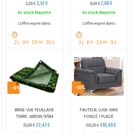
3,14 €
7,60 €
3,30 €
8,00 €
En stock Mayotte
En stock Mayotte
L'offre expire dans:
L'offre expire dans:
timer
timer
j
h
m
s
j
h
m
s
2
0
55
34
2
6
53
8
-10%
-5%
BRISE VUE FEUILLAGE
FAUTEUIL LUSK GRIS
TERRE JARDIN 1X5M
FONCE 1 PLACE
22,47 €
410,48 €
23,90 €
513,10 €