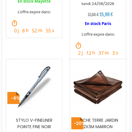
En stock Mayotte
lundi 24/08/2026
L'offre expire dans:
15,98 €
17,00 €
timer
En stock Paris
j
h
m
s
0
8
52
54
L'offre expire dans:
timer
j
h
m
s
2
12
37
2
-6%
STYLO V-FINELINER
BACHE TERRE JARDIN
-20%
POINTE FINE NOIR
2X3M MARRON