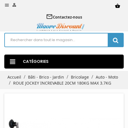


shopping_basket
mail_outline
Contactez-nous
view_headline
CATÉGORIES
Accueil
Bâti - Brico - Jardin
Bricolage
Auto - Moto
ROUE JOCKEY INCREVABLE 20CM 180KG MAX 3.7KG