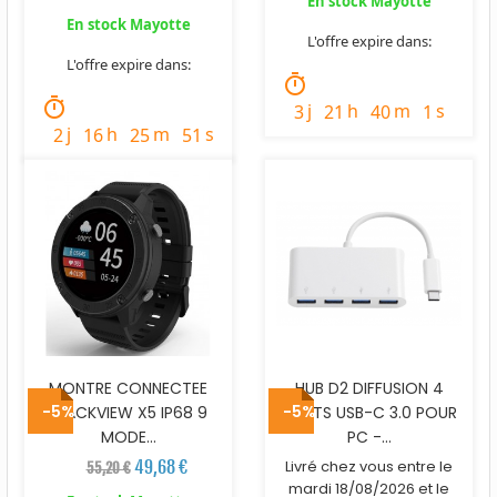
En stock Mayotte
En stock Mayotte
L'offre expire dans:
L'offre expire dans:
timer
timer
j
h
m
s
3
21
40
0
j
h
m
s
2
16
25
50
MONTRE CONNECTEE
HUB D2 DIFFUSION 4
-5%
-5%
BLACKVIEW X5 IP68 9
PORTS USB-C 3.0 POUR
MODE...
PC -...
49,68 €
Livré chez vous entre le
55,20 €
mardi 18/08/2026 et le