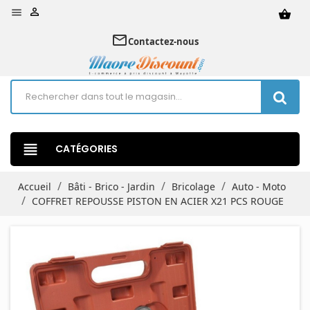


shopping_basket
mail_outline
Contactez-nous
view_headline
CATÉGORIES
Accueil
Bâti - Brico - Jardin
Bricolage
Auto - Moto
COFFRET REPOUSSE PISTON EN ACIER X21 PCS ROUGE