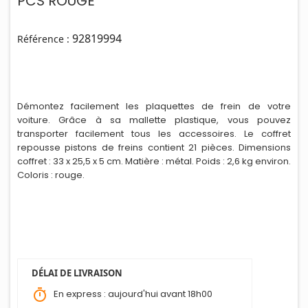
PCS ROUGE
92819994
Référence :
Démontez facilement les plaquettes de fre
i
n de votre
voiture. Grâce à sa mallette plastique, vous pouvez
transporter facilement tous les accessoires. Le coffret
repousse pistons de freins contient 21 pièces. Dimensions
coffret : 33 x 25,5 x 5 cm. Matière : métal. Poids : 2,6 kg environ.
Coloris : rouge.
DÉLAI DE LIVRAISON
timer
En express : aujourd'hui avant 18h00