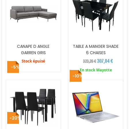
CANAPE D ANGLE
TABLE A MANGER SHADE
GARREN GRIS
6 CHAISES
307,04 €
Stock épuisé
323,20 €
-5%
En stock Mayotte
-10%
-20%