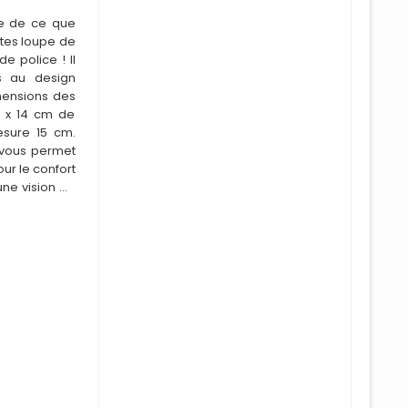
ce de ce que
ttes loupe de
de police ! Il
es au design
mensions des
s x 14 cm de
sure 15 cm.
 vous permet
ur le confort
une vision au
.