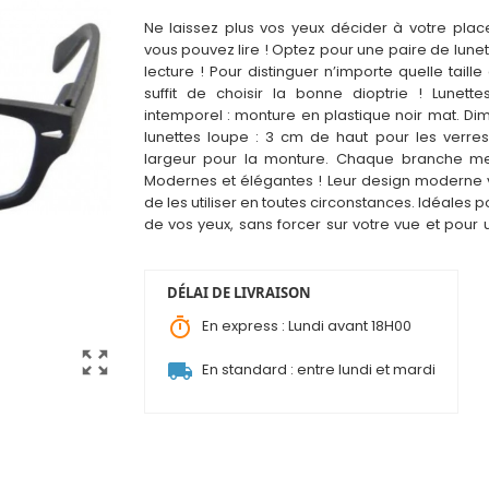
Ne laissez plus vos yeux décider à votre pla
vous pouvez lire ! Optez pour une paire de lune
lecture ! Pour distinguer n’importe quelle taille 
suffit de choisir la bonne dioptrie ! Lunett
intemporel : monture en plastique noir mat. Di
lunettes loupe : 3 cm de haut pour les verre
largeur pour la monture. Chaque branche me
Modernes et élégantes ! Leur design moderne
de les utiliser en toutes c
i
rconstances. Idéales po
de vos yeux, sans forcer sur votre vue et pour 
quotidien : lecture, mots croisés, travail sur écran
DÉLAI DE LIVRAISON
timer
En express : Lundi avant 18H00
zoom_out_map
local_shipping
En standard : entre lundi et mardi