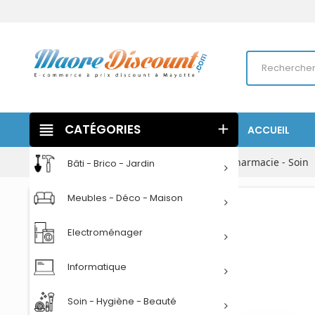
view_headline
CATÉGORIES
add
ACCUEIL
Accueil
Soin - Hygiène - Beauté
Parapharmacie - Soin
Bâti - Brico - Jardin
Meubles - Déco - Maison
Electroménager
Informatique
Soin - Hygiène - Beauté