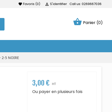
Favoris
(
0
)
S'identifier
Call us:
0269667036
favorite

shopping_basket
Panier
(0)
 2-5 NOIRE
3,00 €
HT
Ou payer en plusieurs fois