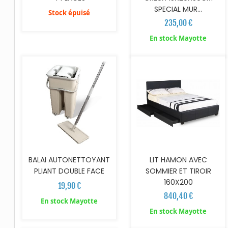
SPECIAL MUR...
Stock épuisé
235,00 €
AJOUTER AU PANIER
AJOUTER AU PANIER
En stock Mayotte
BALAI AUTONETTOYANT
LIT HAMON AVEC
PLIANT DOUBLE FACE
SOMMIER ET TIROIR
160X200
19,90 €
840,40 €
En stock Mayotte
AJOUTER AU PANIER
En stock Mayotte