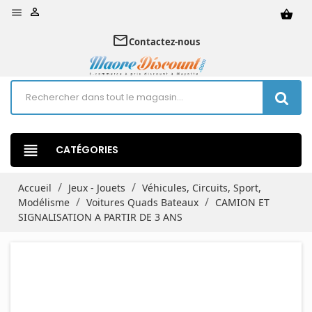


shopping_basket
mail_outline
Contactez-nous
view_headline
CATÉGORIES
Accueil
Jeux - Jouets
Véhicules, Circuits, Sport,
Modélisme
Voitures Quads Bateaux
CAMION ET
SIGNALISATION A PARTIR DE 3 ANS