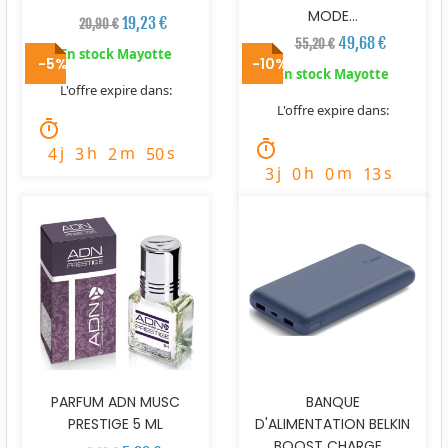
MODE...
19,23 €
20,90 €
49,68 €
55,20 €
En stock Mayotte
-5%
-10%
En stock Mayotte
L'offre expire dans:
L'offre expire dans:
timer
timer
j
h
m
s
4
3
2
49
j
h
m
s
3
0
0
12
PARFUM ADN MUSC
BANQUE
PRESTIGE 5 ML
D'ALIMENTATION BELKIN
BOOST CHARGE...