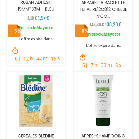
RUBAN ADHÉSIF
APPAREIL A RACLETTE
19MM*33M - BLEU
TEFAL RE12C812 CHEESE
N’CO...
1,97 €
2,10 €
138,20 €
148,60 €
En stock Mayotte
-5%
-6%
En stock Mayotte
L'offre expire dans:
L'offre expire dans:
timer
timer
j
h
m
s
6
12
47
18
j
h
m
s
5
7
33
8
CEREALES BLEDINE
APRES-SHAMPOOING