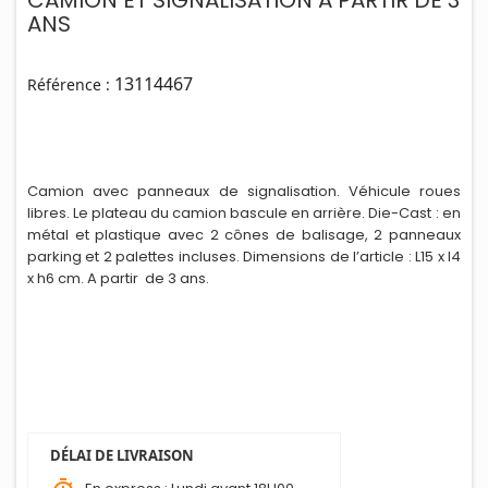
CAMION ET SIGNALISATION A PARTIR DE 3
ANS
13114467
Référence :
Camion avec panneaux de signalisation. Véhicule roues
libres. Le plateau du camion bascule en arr
i
ère. Die-Cast : en
métal et plastique avec 2 cônes de balisage, 2 panneaux
parking et 2 palettes incluses. Dimensions de l’article : L15 x l4
x h6 cm. A partir de 3 ans.
DÉLAI DE LIVRAISON