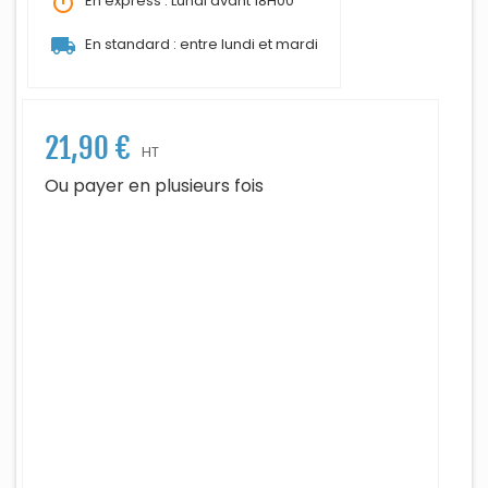
timer
En express : Lundi avant 18H00
local_shipping
En standard : entre lundi et mardi
21,90 €
HT
Ou payer en plusieurs fois