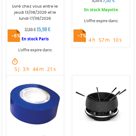
7,82 €
8,50 €
Livré chez vous entre le
En stock Mayotte
jeudi 13/08/2026 et le
lundi 17/08/2026
L'offre expire dans:
15,98 €
17,00 €
timer
-6%
-7%
En stock Paris
j
h
m
s
3
4
57
9
L'offre expire dans:
timer
j
h
m
s
5
3
44
20