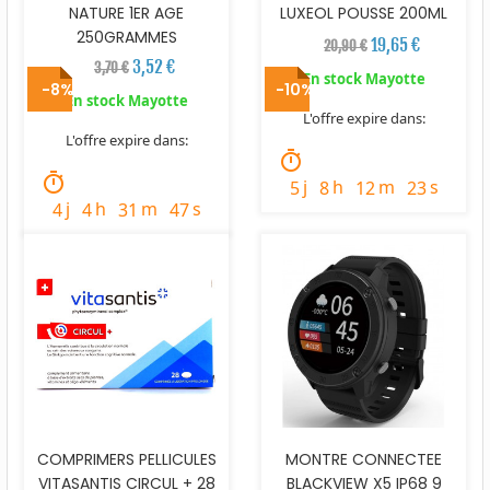
NATURE 1ER AGE
LUXEOL POUSSE 200ML
250GRAMMES
19,65 €
20,90 €
3,52 €
3,70 €
En stock Mayotte
-8%
-10%
En stock Mayotte
L'offre expire dans:
L'offre expire dans:
timer
timer
j
h
m
s
5
8
12
22
j
h
m
s
4
4
31
46
COMPRIMERS PELLICULES
MONTRE CONNECTEE
VITASANTIS CIRCUL + 28
BLACKVIEW X5 IP68 9