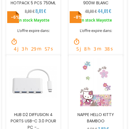
HOTPACK 5 PCS 750ML
900W BLANC
8,01 €
44,01 €
8,90 €
48,90 €
-6%
-8%
En stock Mayotte
En stock Mayotte
L'offre expire dans:
L'offre expire dans:
timer
timer
j
h
m
s
j
h
m
s
4
3
29
56
5
8
3
37
HUB D2 DIFFUSION 4
NAPPE HELLO KITTY
PORTS USB-C 3.0 POUR
BAMBOO
PC -...