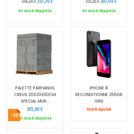
357,20 €
307,04 €
446,50 €
323,20 €
En stock Mayotte
En stock Mayotte
AJOUTER AU PANIER
PALETTE PARPAINGS
IPHONE 8
CREUX 20X20X50CM
RECONDITIONNE 256GB
SPECIAL MUR...
GRIS
185,00 €
Stock épuisé
-35%
AJOUTER AU PANIER
AJOUTER AU PANIER
En stock Mayotte