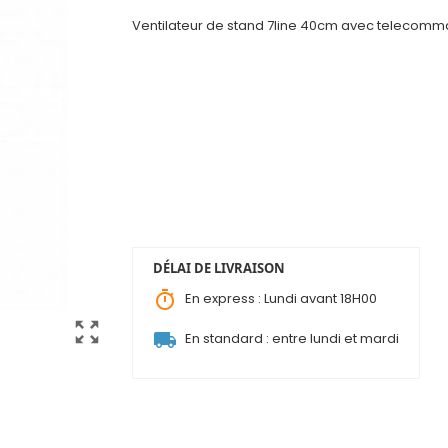
Ventilateur de stand 7line 40cm avec telecom
DÉLAI DE LIVRAISON
timer
En express : Lundi avant 18H00
zoom_out_map
local_shipping
En standard : entre lundi et mardi