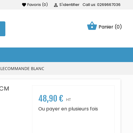
Favoris
(
0
)
S'identifier
Call us:
0269667036
favorite

shopping_basket
Panier
(0)
 TELECOMMANDE BLANC
48,90 €
HT
Ou payer en plusieurs fois