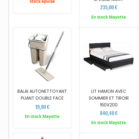
Stock épuisé
235,00 €
AJOUTER AU PANIER
AJOUTER AU PANIER
En stock Mayotte
BALAI AUTONETTOYANT
LIT HAMON AVEC
PLIANT DOUBLE FACE
SOMMIER ET TIROIR
160X200
19,90 €
840,40 €
En stock Mayotte
AJOUTER AU PANIER
En stock Mayotte