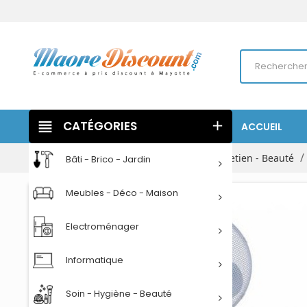
view_headline
CATÉGORIES
add
ACCUEIL
Accueil
Electroménager
Maison - Entretien - Beauté
Bâti - Brico - Jardin
Meubles - Déco - Maison
Electroménager
Informatique
Soin - Hygiène - Beauté