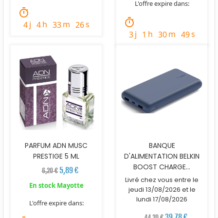
L'offre expire dans:
timer
timer
j
h
m
s
4
4
33
24
j
h
m
s
3
1
30
47
PARFUM ADN MUSC
BANQUE
PRESTIGE 5 ML
D'ALIMENTATION BELKIN
BOOST CHARGE...
5,89 €
6,20 €
Livré chez vous entre le
En stock Mayotte
jeudi 13/08/2026 et le
lundi 17/08/2026
L'offre expire dans:
39,78 €
44,20 €