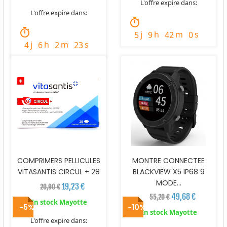
L'offre expire dans:
L'offre expire dans:
timer
timer
j
h
m
s
5
9
42
57
j
h
m
s
4
6
2
21
COMPRIMERS PELLICULES
MONTRE CONNECTEE
VITASANTIS CIRCUL + 28
BLACKVIEW X5 IP68 9
MODE...
19,23 €
20,90 €
49,68 €
55,20 €
En stock Mayotte
-5%
-10%
En stock Mayotte
L'offre expire dans: