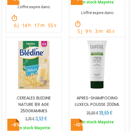
En stock Mayotte
L'offre expire dans:
L'offre expire dans:
timer
timer
j
h
m
s
6
14
17
53
j
h
m
s
5
9
3
43
CEREALES BLEDINE
APRES-SHAMPOOING
NATURE 1ER AGE
LUXEOL POUSSE 200ML
250GRAMMES
19,65 €
20,90 €
3,52 €
3,70 €
En stock Mayotte
-8%
-10%
En stock Mayotte