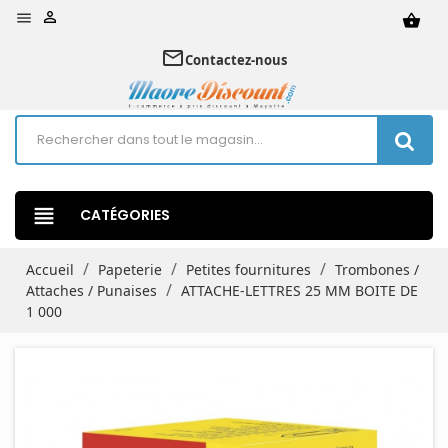


shopping_basket
mail_outline
Contactez-nous
view_headline
CATÉGORIES
Accueil
Papeterie
Petites fournitures
Trombones /
Attaches / Punaises
ATTACHE-LETTRES 25 MM BOITE DE
1 000