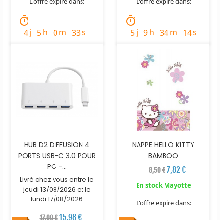
L'offre expire dans:
L'offre expire dans:
timer
timer
j
h
m
s
j
h
m
s
4
5
0
31
5
9
34
12
HUB D2 DIFFUSION 4
NAPPE HELLO KITTY
PORTS USB-C 3.0 POUR
BAMBOO
PC -...
7,82 €
8,50 €
Livré chez vous entre le
En stock Mayotte
jeudi 13/08/2026 et le
lundi 17/08/2026
L'offre expire dans:
15,98 €
17,00 €