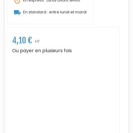
timer
En express : Lundi avant 18H00
local_shipping
En standard : entre lundi et mardi
4,10 €
HT
Ou payer en plusieurs fois