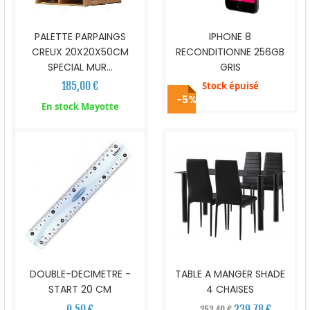
PALETTE PARPAINGS
IPHONE 8
CREUX 20X20X50CM
RECONDITIONNE 256GB
SPECIAL MUR...
GRIS
185,00 €
Stock épuisé
-5%
En stock Mayotte
DOUBLE-DECIMETRE -
TABLE A MANGER SHADE
START 20 CM
4 CHAISES
0,50 €
239,78 €
252,40 €