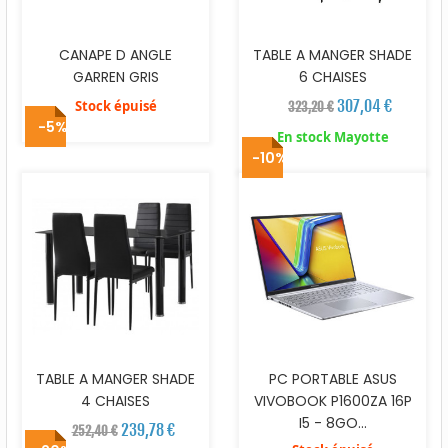
CANAPE D ANGLE
TABLE A MANGER SHADE
GARREN GRIS
6 CHAISES
307,04 €
Stock épuisé
323,20 €
-5%
En stock Mayotte
-10%
TABLE A MANGER SHADE
PC PORTABLE ASUS
4 CHAISES
VIVOBOOK P1600ZA 16P
I5 - 8GO...
239,78 €
252,40 €