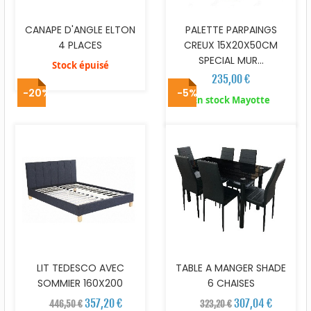
CANAPE D'ANGLE ELTON
PALETTE PARPAINGS
4 PLACES
CREUX 15X20X50CM
SPECIAL MUR...
Stock épuisé
235,00 €
-20%
-5%
En stock Mayotte
LIT TEDESCO AVEC
TABLE A MANGER SHADE
SOMMIER 160X200
6 CHAISES
357,20 €
307,04 €
446,50 €
323,20 €