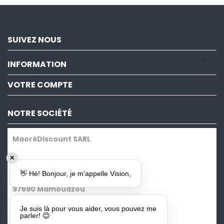
SUIVEZ NOUS

INFORMATION

VOTRE COMPTE
NOTRE SOCIÉTÉ
MaoréDiscount SARL
✕
Lot 5 ZI NEL - Kawéni
👋 Hé! Bonjour, je m'appelle Vision,
97690 Mamoudzou
Je suis là pour vous aider, vous pouvez me
SARL au capital de 38 800€
parler! 😊