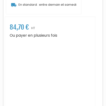
local_shipping
En standard : entre demain et samedi
84,70 €
HT
Ou payer en plusieurs fois