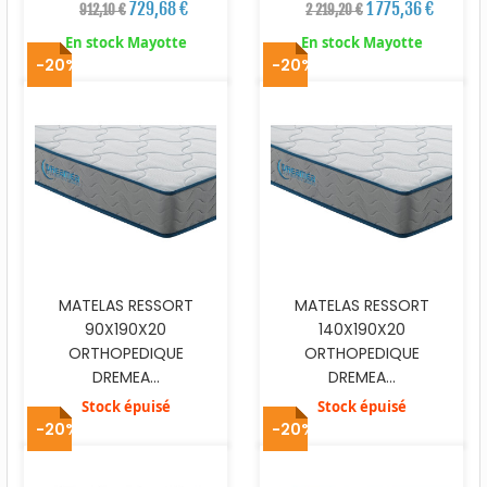
729,68 €
1 775,36 €
912,10 €
2 219,20 €
En stock Mayotte
En stock Mayotte
-20%
-20%
MATELAS RESSORT
MATELAS RESSORT
90X190X20
140X190X20
ORTHOPEDIQUE
ORTHOPEDIQUE
DREMEA...
DREMEA...
Stock épuisé
Stock épuisé
-20%
-20%