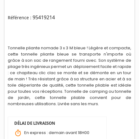
95419214
Référence :
Tonnelle pliante nomade 3 x 3 M bleue ! Légère et compacte,
cette tonnelle pliante bleue se transporte n'importe où
grâce à son sac de rangement fourni avec. Son système de
pliage très
i
ngénieux permet un déploiement facile et rapide
: ce chapiteau clic clac se monte et se démonte en un tour
de main ! Très résistant grâce à sa structure en acier et à sa
toile déperlante de qualité, cette tonnelle pliable est idéale
pour toutes vos réceptions. Tonnelle de camping ou tonnelle
de jardin, cette tonnelle pliable convient pour de
nombreuses utilisations. Livrée sans les murs.
DÉLAI DE LIVRAISON
timer
En express : demain avant 18H00