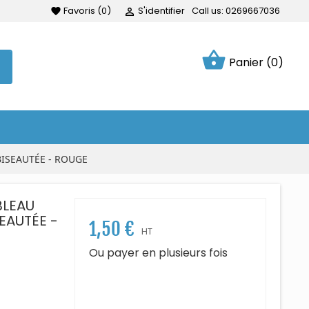
Favoris
(
0
)
S'identifier
Call us:
0269667036
favorite

shopping_basket
Panier
(0)
ISEAUTÉE - ROUGE
BLEAU
EAUTÉE -
1,50 €
HT
Ou payer en plusieurs fois