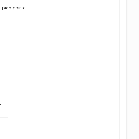
o plan po
i
nte
n