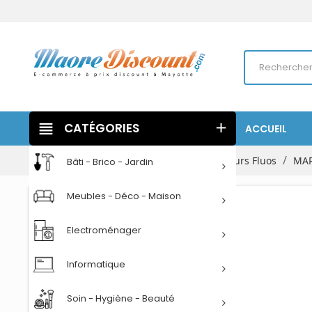
view_headline
CATÉGORIES
add
ACCUEIL
Accueil
Papeterie
Ecriture
Surligneurs Fluos
MAR
Bâti - Brico - Jardin
Meubles - Déco - Maison
Electroménager
Informatique
Soin - Hygiène - Beauté