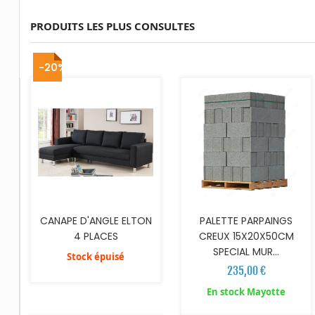
PRODUITS LES PLUS CONSULTES
AJOUTER AU PANIER
-20%
CANAPE D'ANGLE ELTON
PALETTE PARPAINGS
4 PLACES
CREUX 15X20X50CM
SPECIAL MUR...
Stock épuisé
235,00 €
AJOUTER AU PANIER
AJOUTER AU PANIER
En stock Mayotte