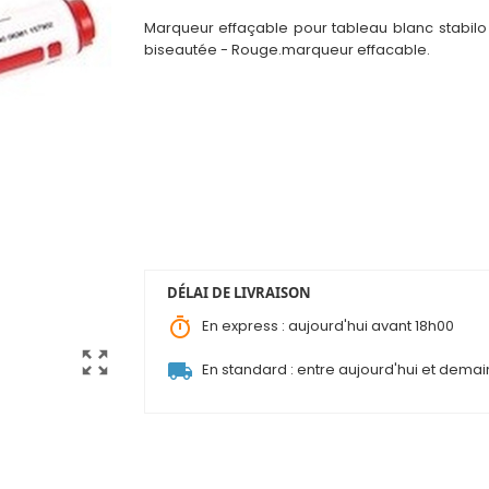
Marqueur effaçable pour tableau blanc stabil
biseautée - Rouge.marqueur effacable.
DÉLAI DE LIVRAISON
timer
En express : aujourd'hui avant 18h00
zoom_out_map
local_shipping
En standard : entre aujourd'hui et demai