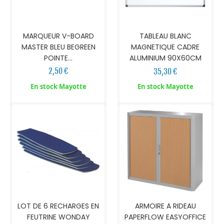
MARQUEUR V-BOARD
TABLEAU BLANC
MASTER BLEU BEGREEN
MAGNETIQUE CADRE
POINTE...
ALUMINIUM 90X60CM
2,50 €
35,30 €
AJOUTER AU PANIER
AJOUTER AU PANIER
En stock Mayotte
En stock Mayotte
LOT DE 6 RECHARGES EN
ARMOIRE A RIDEAU
FEUTRINE WONDAY
PAPERFLOW EASYOFFICE