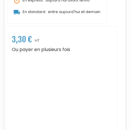
timer
En express : aujourd'hui avant 18h00
local_shipping
En standard : entre aujourd'hui et demain
3,30 €
HT
Ou payer en plusieurs fois