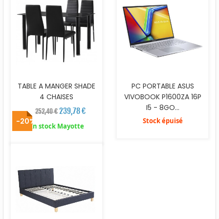
TABLE A MANGER SHADE
PC PORTABLE ASUS
4 CHAISES
VIVOBOOK P1600ZA 16P
I5 - 8GO...
239,78 €
252,40 €
-20%
Stock épuisé
En stock Mayotte