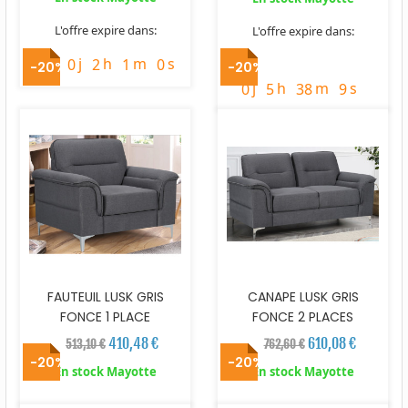
L'offre expire dans:
L'offre expire dans:
j
h
m
s
timer
0
2
0
0
timer
-20%
-20%
j
h
m
s
0
5
38
8
FAUTEUIL LUSK GRIS
CANAPE LUSK GRIS
FONCE 1 PLACE
FONCE 2 PLACES
410,48 €
610,08 €
513,10 €
762,60 €
-20%
-20%
En stock Mayotte
En stock Mayotte