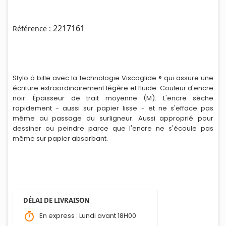
2217161
Référence :
Stylo à bille avec la technologie Viscoglide ® qui assure une
écriture extraordinairement légère et fluide. Couleur d'encre
noir. Épaisseur de trait moyenne (M). L'encre sèche
rapidement - auss
i
sur papier lisse - et ne s'efface pas
même au passage du surligneur. Aussi approprié pour
dessiner ou peindre parce que l'encre ne s'écoule pas
même sur papier absorbant.
DÉLAI DE LIVRAISON
timer
En express : Lundi avant 18H00