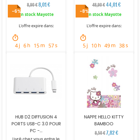
8,01 €
44,01 €
8,90 €
48,90 €
-6%
-8%
En stock Mayotte
En stock Mayotte
L'offre expire dans:
L'offre expire dans:
timer
timer
j
h
m
s
j
h
m
s
4
6
15
56
5
10
49
37
HUB D2 DIFFUSION 4
NAPPE HELLO KITTY
PORTS USB-C 3.0 POUR
BAMBOO
PC -...
7,82 €
8,50 €
Livré chez vous entre le