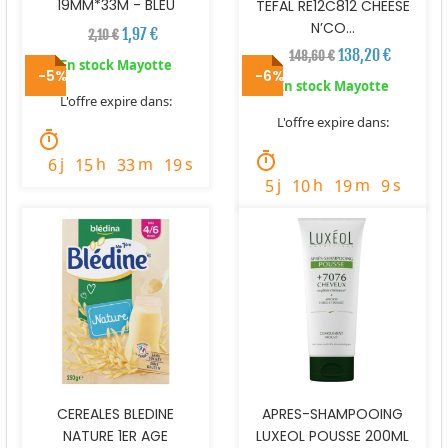
19MM*33M - BLEU
TEFAL RE12C812 CHEESE
N’CO...
1,97 €
2,10 €
138,20 €
148,60 €
En stock Mayotte
-5%
-6%
En stock Mayotte
L'offre expire dans:
L'offre expire dans:
timer
timer
j
h
m
s
6
15
33
18
j
h
m
s
5
10
19
8
CEREALES BLEDINE
APRES-SHAMPOOING
NATURE 1ER AGE
LUXEOL POUSSE 200ML