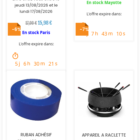
En stock Mayotte
jeudi 13/08/2026 et le
lundi 17/08/2026
L'offre expire dans:
15,98 €
17,00 €
timer
-6%
-7%
En stock Paris
j
h
m
s
3
7
43
9
L'offre expire dans:
timer
j
h
m
s
5
6
30
20
RUBAN ADHÉSIF
APPAREIL A RACLETTE