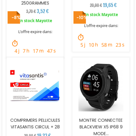
250GRAMMES
19,65 €
20,90 €
3,52 €
3,70 €
En stock Mayotte
-8%
-10%
En stock Mayotte
L'offre expire dans:
L'offre expire dans:
timer
timer
j
h
m
s
5
10
58
22
j
h
m
s
4
7
17
46
COMPRIMERS PELLICULES
MONTRE CONNECTEE
VITASANTIS CIRCUL + 28
BLACKVIEW X5 IP68 9
MODE...
19,23 €