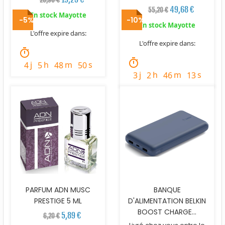
20,90 €
49,68 €
55,20 €
En stock Mayotte
-5%
-10%
En stock Mayotte
L'offre expire dans:
L'offre expire dans:
timer
timer
j
h
m
s
4
5
48
49
j
h
m
s
3
2
46
12
PARFUM ADN MUSC
BANQUE
PRESTIGE 5 ML
D'ALIMENTATION BELKIN
BOOST CHARGE...
5,89 €
6,20 €