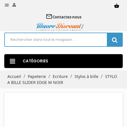


shopping_basket
mail_outline
Contactez-nous
view_headline
CATÉGORIES
Accueil
Papeterie
Ecriture
Stylos à bille
STYLO
A BILLE SLIDER EDGE M NOIR