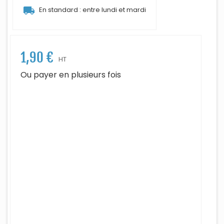
local_shipping
En standard : entre lundi et mardi
1,90 €
HT
Ou payer en plusieurs fois